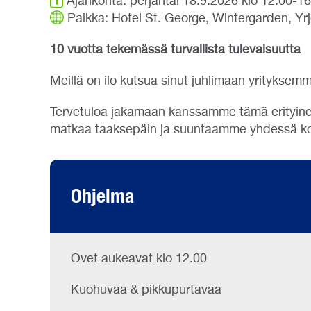
Ajankohta: perjantai 18.9.2026 klo 12.00-1
Paikka: Hotel St. George, Wintergarden, Yrj
10 vuotta tekemässä turvallista tulevaisuutta
Meillä on ilo kutsua sinut juhlimaan yrityksemm
Tervetuloa jakamaan kanssamme tämä erityine
matkaa taaksepäin ja suuntaamme yhdessä koh
Ohjelma
Ovet aukeavat klo 12.00
Kuohuvaa & pikkupurtavaa​