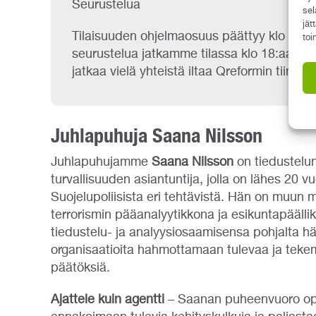
Seurustelua​
sel
jät
Tilaisuuden ohjelmaosuus päättyy klo 16.00
toi
seurustelua jatkamme tilassa klo 18:aan ast
jatkaa vielä yhteistä iltaa Qreformin tiimin 
Juhlapuhuja Saana Nilsson
Juhlapuhujamme
Saana Nilsson
on tiedustelun
turvallisuuden asiantuntija, jolla on lähes 20
Suojelupoliisista eri tehtävistä. Hän on muun 
terrorismin pääanalyytikkona ja esikuntapääll
tiedustelu- ja analyysiosaamisensa pohjalta h
organisaatioita hahmottamaan tulevaa ja tek
päätöksiä.
Ajattele kuin agentti
– Saanan puheenvuoro op