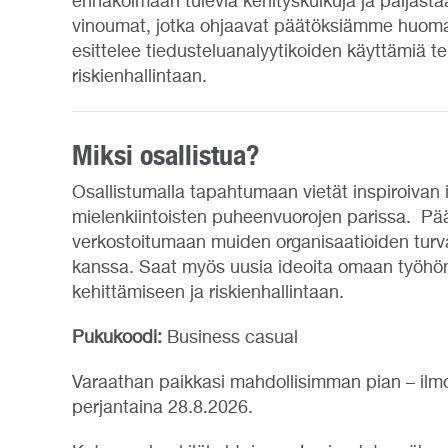
ennakoimaan tulevia kehityskulkuja ja paljasta
vinoumat, jotka ohjaavat päätöksiämme huom
esittelee tiedusteluanalyytikoiden käyttämiä t
riskienhallintaan.
Miksi osallistua?
Osallistumalla tapahtumaan vietät inspiroivan 
mielenkiintoisten puheenvuorojen parissa. Pä
verkostoitumaan muiden organisaatioiden turval
kanssa. Saat myös uusia ideoita omaan työhön
kehittämiseen ja riskienhallintaan.
Pukukoodi:
Business casual
Varaathan paikkasi mahdollisimman pian – ilm
perjantaina 28.8.2026.