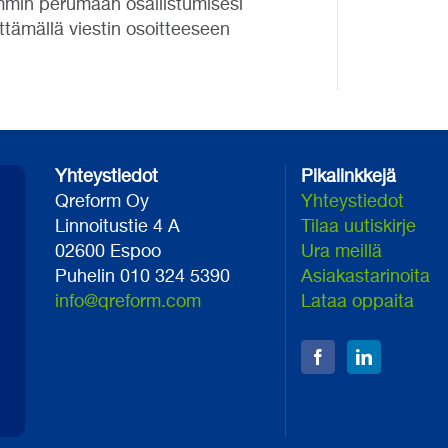
mmin perumaan osallistumisesi
ttämällä viestin osoitteeseen
Yhteystiedot
Pikalinkkejä
Qreform Oy
Yhteystiedot
Linnoitustie 4 A
Tilaa uutiskirje
02600 Espoo
Ura meillä
Puhelin 010 324 5390
Asiakastarinoita
info@qreform.com
Lataa oppaita