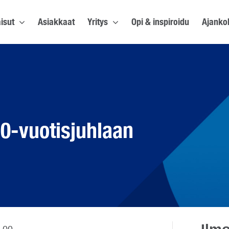
isut
Asiakkaat
Yritys
Opi & inspiroidu
Ajanko
10-vuotisjuhlaan