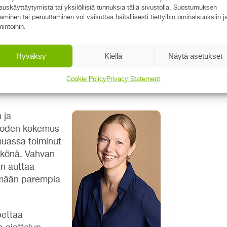
auskäyttäytymistä tai yksilöllisiä tunnuksia tällä sivustolla. Suostumuksen
täminen tai peruuttaminen voi vaikuttaa haitallisesti tiettyihin ominaisuuksiin j
. Yhdessä viihtymistä ja
mintoihin.
i, jonka jälkeen halukkaat voivat
kanssa.
Hyväksy
Kiellä
Näytä asetukset
Cookie Policy
Privacy Statement
 ja
 vuoden kokemus
muassa toiminut
ikkönä. Vahvan
än auttaa
emään parempia
ettaa