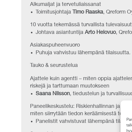
Alkumaljat ja tervetuliaissanat
Toimitusjohtaja
Timo Raaska
, Qreform O
10 vuotta tekemässä turvallista tulevaisuut
Johtava asiantuntija
Arto Helovuo
, Qref
Asiakaspuheenvuoro
Puhuja vahvistuu lähempänä tilaisuutta.
Tauko & seurustelua
Ajattele kuin agentti – miten oppia ajatte
riskejä ja tarttumaan muutokseen
Saana Nilsson
, tiedustelun ja turvallisu
Paneelikeskustelu: Riskienhallinnan ja tur
miten siirrytään tiedon keräämisestä todel
Par
Panelistit vahvistuvat lähempänä tilaisuu
tal
hyv