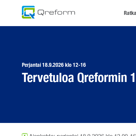
Skip
to
Ratka
content
Perjantai 18.9.2026 klo 12-16
Tervetuloa Qreformin 