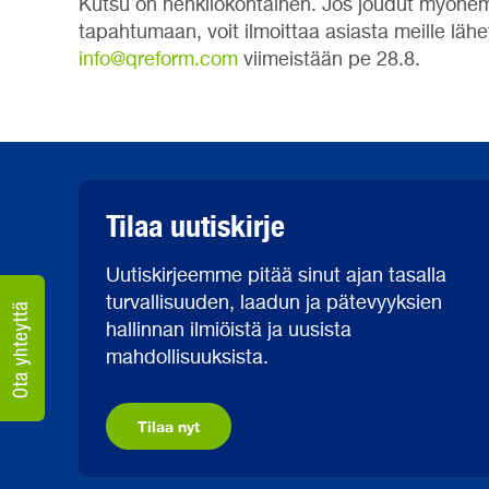
Kutsu on henkilökohtainen. Jos joudut myöhe
tapahtumaan, voit ilmoittaa asiasta meille lähe
info@qreform.com
viimeistään pe 28.8.
Tilaa uutiskirje
Uutiskirjeemme pitää sinut ajan tasalla
turvallisuuden, laadun ja pätevyyksien
hallinnan ilmiöistä ja uusista
mahdollisuuksista.
Tilaa nyt