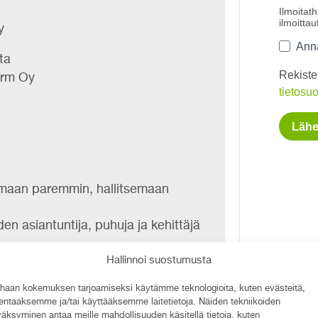
y
ta
orm Oy
lemaan paremmin, hallitsemaan
uden asiantuntija, puhuja ja kehittäjä
vallisuuden muutosjohtaminen –
Hallinnoi suostumusta
liseen toiminnan muutokseen​?
haan kokemuksen tarjoamiseksi käytämme teknologioita, kuten evästeitä,
tta.
lentaaksemme ja/tai käyttääksemme laitetietoja. Näiden tekniikoiden
äksyminen antaa meille mahdollisuuden käsitellä tietoja, kuten