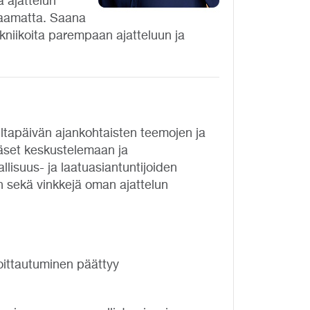
a ajattelun
aamatta. Saana
ekniikoita parempaan ajatteluun ja
iltapäivän ajankohtaisten teemojen ja
äset keskustelemaan ja
lisuus- ja laatuasiantuntijoiden
 sekä vinkkejä oman ajattelun
oittautuminen päättyy