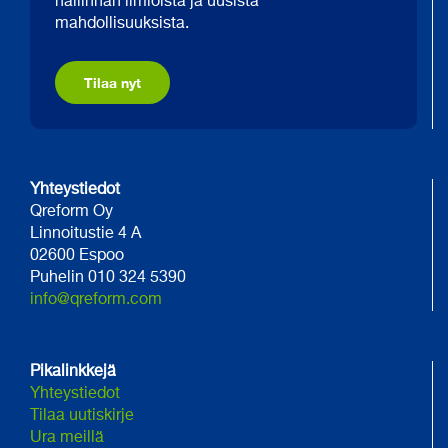
hallinnan ilmiöistä ja uusista
mahdollisuuksista.
Tilaa nyt
Yhteystiedot
Qreform Oy
Linnoitustie 4 A
02600 Espoo
Puhelin 010 324 5390
info@qreform.com
Pikalinkkejä
Yhteystiedot
Tilaa uutiskirje
Ura meillä