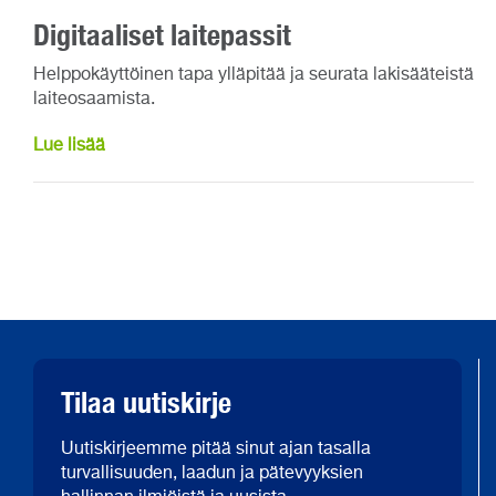
Digitaaliset laitepassit
Helppokäyttöinen tapa ylläpitää ja seurata lakisääteistä
laiteosaamista.
Lue lisää
Tilaa uutiskirje
Uutiskirjeemme pitää sinut ajan tasalla
turvallisuuden, laadun ja pätevyyksien