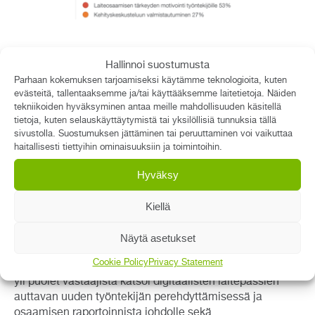
Säästää jopa 50% esimiesten ajasta
Hallinnoi suostumusta
Parhaan kokemuksen tarjoamiseksi käytämme teknologioita, kuten
Yleisesti esimiehet arvioivat digitaalisten laitepassien
evästeitä, tallentaaksemme ja/tai käyttääksemme laitetietoja. Näiden
säästävän laiteosaamisen hallinnointityössä aikaa
tekniikoiden hyväksyminen antaa meille mahdollisuuden käsitellä
noin 30-50% verrattuna nykyisiin käytäntöihin.
tietoja, kuten selauskäyttäytymistä tai yksilöllisiä tunnuksia tällä
Konkreettiset aika-arviot vaihtelivat yksiköittäin
sivustolla. Suostumuksen jättäminen tai peruuttaminen voi vaikuttaa
minimissään välillä 1-10 h/kk.
haitallisesti tiettyihin ominaisuuksiin ja toimintoihin.
Hyväksy
”Ajansäästön osalta pilotin otos jäi vielä pieneksi,
mutta tuloksen suunta näytti erittäin hyvältä”, Raaska
Kiellä
sanoo.
Moni pilottiin osallistunut esimies näki digitaalisten
Näytä asetukset
laitepassien hyödyn etenkin uusien laitteiden
Cookie Policy
Privacy Statement
kouluttamisessa ja näyttöjen vastaanotossa. Lisäksi
yli puolet vastaajista katsoi digitaalisten laitepassien
auttavan uuden työntekijän perehdyttämisessä ja
osaamisen raportoinnista johdolle sekä