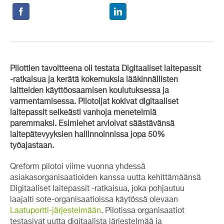
Pilottien tavoitteena oli testata Digitaaliset laitepassit
-ratkaisua ja kerätä kokemuksia lääkinnällisten
laitteiden käyttöosaamisen koulutuksessa ja
varmentamisessa. Pilotoijat kokivat digitaaliset
laitepassit selkeästi vanhoja menetelmiä
paremmaksi. Esimiehet arvioivat säästävänsä
laitepätevyyksien hallinnoinnissa jopa 50%
työajastaan.
Qreform pilotoi viime vuonna yhdessä
asiakasorganisaatioiden kanssa uutta kehittämäänsä
Digitaaliset laitepassit -ratkaisua, joka pohjautuu
laajalti sote-organisaatioissa käytössä olevaan
Laatuportti-järjestelmään
. Pilotissa organisaatiot
testasivat uutta digitaalista järjestelmää ja