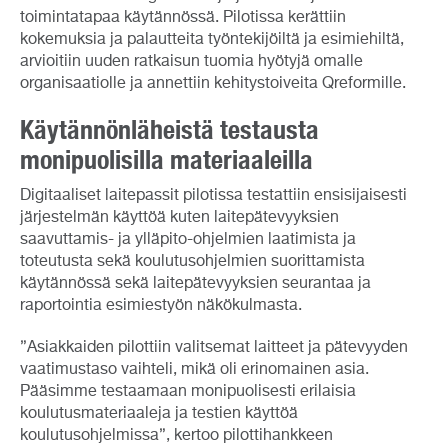
toimintatapaa käytännössä. Pilotissa kerättiin
kokemuksia ja palautteita työntekijöiltä ja esimiehiltä,
arvioitiin uuden ratkaisun tuomia hyötyjä omalle
organisaatiolle ja annettiin kehitystoiveita Qreformille.
Käytännönläheistä testausta
monipuolisilla materiaaleilla
Digitaaliset laitepassit pilotissa testattiin ensisijaisesti
järjestelmän käyttöä kuten laitepätevyyksien
saavuttamis- ja ylläpito-ohjelmien laatimista ja
toteutusta sekä koulutusohjelmien suorittamista
käytännössä sekä laitepätevyyksien seurantaa ja
raportointia esimiestyön näkökulmasta.
”Asiakkaiden pilottiin valitsemat laitteet ja pätevyyden
vaatimustaso vaihteli, mikä oli erinomainen asia.
Pääsimme testaamaan monipuolisesti erilaisia
koulutusmateriaaleja ja testien käyttöä
koulutusohjelmissa”, kertoo pilottihankkeen