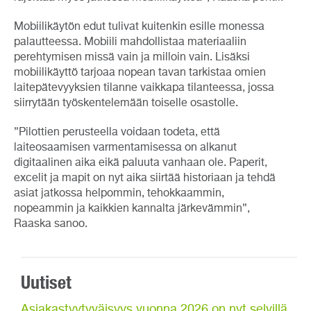
Mobiilikäytön edut tulivat kuitenkin esille monessa
palautteessa. Mobiili mahdollistaa materiaaliin
perehtymisen missä vain ja milloin vain. Lisäksi
mobiilikäyttö tarjoaa nopean tavan tarkistaa omien
laitepätevyyksien tilanne vaikkapa tilanteessa, jossa
siirrytään työskentelemään toiselle osastolle.
”Pilottien perusteella voidaan todeta, että
laiteosaamisen varmentamisessa on alkanut
digitaalinen aika eikä paluuta vanhaan ole. Paperit,
excelit ja mapit on nyt aika siirtää historiaan ja tehdä
asiat jatkossa helpommin, tehokkaammin,
nopeammin ja kaikkien kannalta järkevämmin”,
Raaska sanoo.
Uutiset
Asiakastyytyväisyys vuonna 2026 on nyt selvillä