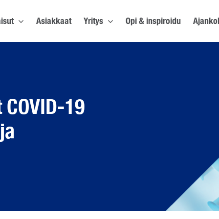
isut
Asiakkaat
Yritys
Opi & inspiroidu
Ajanko
et COVID-19
ja