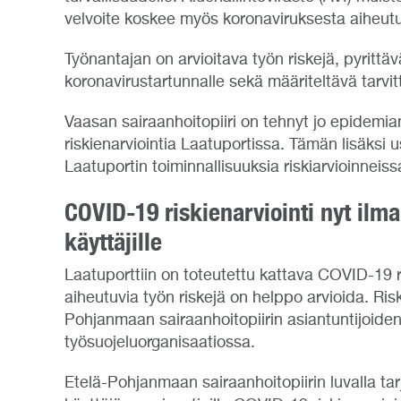
velvoite koskee myös koronaviruksesta aiheut
Työnantajan on arvioitava työn riskejä, pyritt
koronavirustartunnalle sekä määriteltävä tarvi
Vaasan sairaanhoitopiiri on tehnyt jo epidemia
riskienarviointia Laatuportissa. Tämän lisäksi us
Laatuportin toiminnallisuuksia riskiarvioinneis
COVID-19 riskienarviointi nyt ilma
käyttäjille
Laatuporttiin on toteutettu kattava COVID-19 ri
aiheutuvia työn riskejä on helppo arvioida. Ris
Pohjanmaan sairaanhoitopiirin asiantuntijoide
työsuojeluorganisaatiossa.
Etelä-Pohjanmaan sairaanhoitopiirin luvalla ta