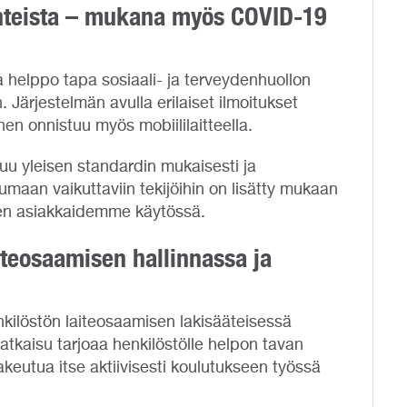
anteista – mukana myös COVID-19
a helppo tapa sosiaali- ja terveydenhuollon
 Järjestelmän avulla erilaiset ilmoitukset
en onnistuu myös mobiililaitteella.
tuu yleisen standardin mukaisesti ja
maan vaikuttaviin tekijöihin on lisätty mukaan
ien asiakkaidemme käytössä.
aiteosaamisen hallinnassa ja
enkilöstön laiteosaamisen lakisääteisessä
atkaisu tarjoaa henkilöstölle helpon tavan
akeutua itse aktiivisesti koulutukseen työssä