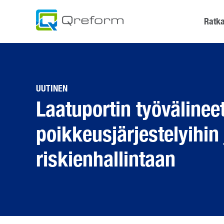
Skip
to
Ratka
content
UUTINEN
Laatuportin työväline
poikkeusjärjestelyihin 
riskienhallintaan