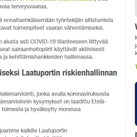
uvaa terveysvaaraa.
ävä ennaltaehkäisemään työntekijän altistumista
ttavat toimenpiteet vaaran vähentämiseksi.
n alusta asti COVID-19 tilanteeseen liittyvää
eat sairaanhoitopiirit käyttävät aktiivisesti
sa ja kehittämishankkeiden hallinnassa.
iseksi Laatuportin riskienhallinnan
skienarviointi, jonka avulla koronaviruksesta
kienarvioinnin kysymykset on laadittu Etelä-
n toimesta ja hyväksytty monessa
rjoamme kaikille Laatuportin