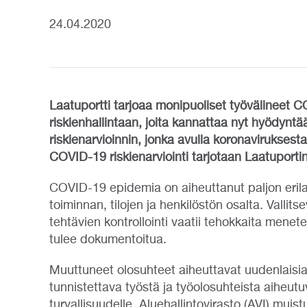
24.04.2020
Laatuportti tarjoaa monipuoliset työvälineet C
riskienhallintaan, joita kannattaa nyt hyödynt
riskienarvioinnin, jonka avulla koronaviruksest
COVID-19 riskienarviointi tarjotaan Laatuportin 
COVID-19 epidemia on aiheuttanut paljon erilai
toiminnan, tilojen ja henkilöstön osalta. Vallits
tehtävien kontrollointi vaatii tehokkaita menete
tulee dokumentoitua.
Muuttuneet olosuhteet aiheuttavat uudenlaisia r
tunnistettava työstä ja työolosuhteista aiheutuv
turvallisuudelle. Aluehallintovirasto (AVI) muis