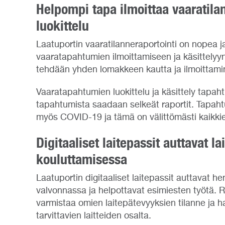
Helpompi tapa ilmoittaa vaaratil
luokittelu
Laatuportin vaaratilanneraportointi on nopea j
vaaratapahtumien ilmoittamiseen ja käsittelyyn.
tehdään yhden lomakkeen kautta ja ilmoittamin
Vaaratapahtumien luokittelu ja käsittely tapah
tapahtumista saadaan selkeät raportit. Tapahtu
myös COVID-19 ja tämä on välittömästi kaikk
Digitaaliset laitepassit auttavat l
kouluttamisessa
Laatuportin digitaaliset laitepassit auttavat h
valvonnassa ja helpottavat esimiesten työtä. R
varmistaa omien laitepätevyyksien tilanne ja h
tarvittavien laitteiden osalta.