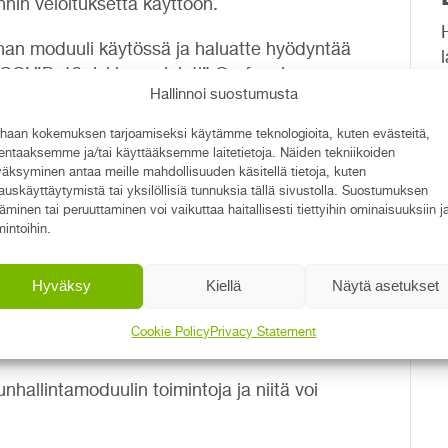
nnin veloituksetta käyttöön.
innan moduuli käytössä ja haluatte hyödyntää
”COVID-19 riskienarviointi” Qreformin
Hallinnoi suostumusta
tä lisäämään tämä COVID-19 riskienarviointi
haan kokemuksen tarjoamiseksi käytämme teknologioita, kuten evästeitä,
lentaaksemme ja/tai käyttääksemme laitetietoja. Näiden tekniikoiden
llä hallinnoidaan
äksyminen antaa meille mahdollisuuden käsitellä tietoja, kuten
auskäyttäytymistä tai yksilöllisiä tunnuksia tällä sivustolla. Suostumuksen
täminen tai peruuttaminen voi vaikuttaa haitallisesti tiettyihin ominaisuuksiin j
mintoihin.
o sopii erinomaisesti poikkeustilannejärjestelyn
uunnitella tehtävät toimenpiteet, vastuuttaa ne
Hyväksy
Kiellä
Näytä asetukset
 sovitussa aikataulussa. Laatuportin avulla
okumentoitua ja niiden etenemistä voidaan
Cookie Policy
Privacy Statement
taan.
hallintamoduulin toimintoja ja niitä voi