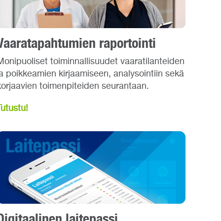
Vaaratapahtumien raportointi
Monipuoliset toiminnallisuudet vaaratilanteiden
ja poikkeamien kirjaamiseen, analysointiin sekä
korjaavien toimenpiteiden seurantaan.
Tutustu!
Digitaalinen laitepassi