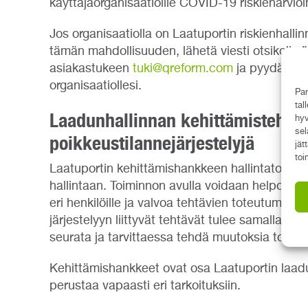
käyttäjäorganisaatioille COVID-19 riskienarvioi
Jos organisaatiolla on Laatuportin riskienhall
tämän mahdollisuuden, lähetä viesti otsikolla 
asiakastukeen
tuki@qreform.com
ja pyydä mei
organisaatiollesi.
Par
tal
Laadunhallinnan kehittämistehtävi
hyv
sel
poikkeustilannejärjestelyjä
jät
toi
Laatuportin kehittämishankkeen hallintatoimint
hallintaan. Toiminnon avulla voidaan helposti s
eri henkilöille ja valvoa tehtävien toteutumista
järjestelyyn liittyvät tehtävät tulee samalla d
seurata ja tarvittaessa tehdä muutoksia toimin
Kehittämishankkeet ovat osa Laatuportin laadun
perustaa vapaasti eri tarkoituksiin.