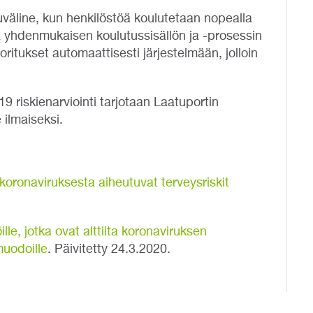
väline, kun henkilöstöä koulutetaan nopealla
oaa yhdenmukaisen koulutussisällön ja -prosessin
uoritukset automaattisesti järjestelmään, jolloin
 riskienarviointi tarjotaan Laatuportin
 ilmaiseksi.
koronaviruksesta aiheutuvat terveysriskit
ille, jotka ovat alttiita koronaviruksen
uodoille
. Päivitetty 24.3.2020.