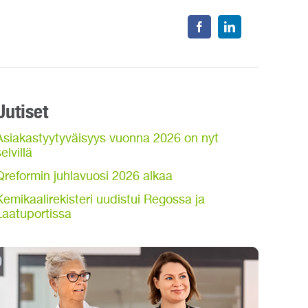
Uutiset
Asiakastyytyväisyys vuonna 2026 on nyt
elvillä
Qreformin juhlavuosi 2026 alkaa
Kemikaalirekisteri uudistui Regossa ja
Laatuportissa