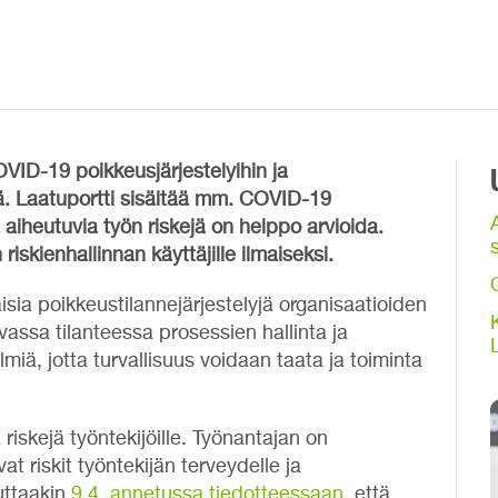
OVID-19 poikkeusjärjestelyihin ja
ää. Laatuportti sisältää mm. COVID-19
a aiheutuvia työn riskejä on helppo arvioida.
s
riskienhallinnan käyttäjille ilmaiseksi.
sia poikkeustilannejärjestelyjä organisaatioiden
evassa tilanteessa prosessien hallinta ja
lmiä, jotta turvallisuus voidaan taata ja toiminta
iskejä työntekijöille. Työnantajan on
at riskit työntekijän terveydelle ja
tuttaakin
9.4. annetussa tiedotteessaan
, että