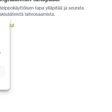
Helppokäyttöisen tapa ylläpitää ja seurata
lakisääteistä laiteosaamista.
Tutustu!
a