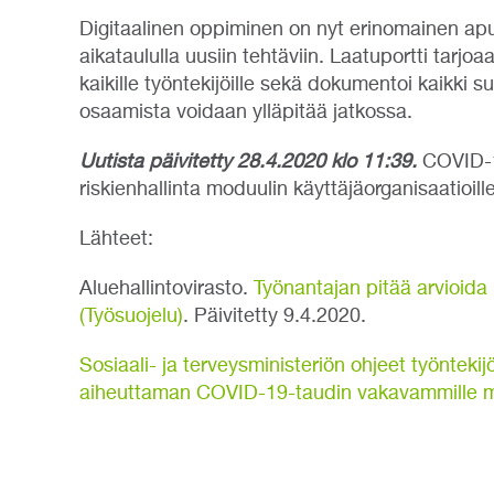
Digitaalinen oppiminen on nyt erinomainen apu
aikataululla uusiin tehtäviin. Laatuportti tarj
kaikille työntekijöille sekä dokumentoi kaikki s
osaamista voidaan ylläpitää jatkossa.
Uutista päivitetty 28.4.2020 klo 11:39.
COVID-19
riskienhallinta moduulin käyttäjäorganisaatioille
Lähteet:
Aluehallintovirasto.
Työnantajan pitää arvioida 
(Työsuojelu)
. Päivitetty 9.4.2020.
Sosiaali- ja terveysministeriön ohjeet työntekijö
aiheuttaman COVID-19-taudin vakavammille m