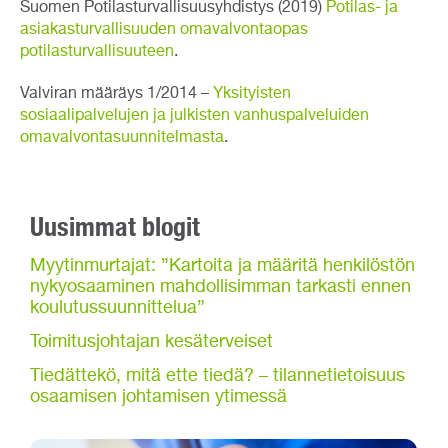
Suomen Potilasturvallisuusyhdistys (2019)
Potilas- ja
asiakasturvallisuuden omavalvontaopas
potilasturvallisuuteen
.
Valviran määräys 1/2014 –
Yksityisten
sosiaalipalvelujen ja julkisten vanhuspalveluiden
omavalvontasuunnitelmasta
.
Uusimmat blogit
Myytinmurtajat: ”Kartoita ja määritä henkilöstön
nykyosaaminen mahdollisimman tarkasti ennen
koulutussuunnittelua”
Toimitusjohtajan kesäterveiset
Tiedättekö, mitä ette tiedä? – tilannetietoisuus
osaamisen johtamisen ytimessä