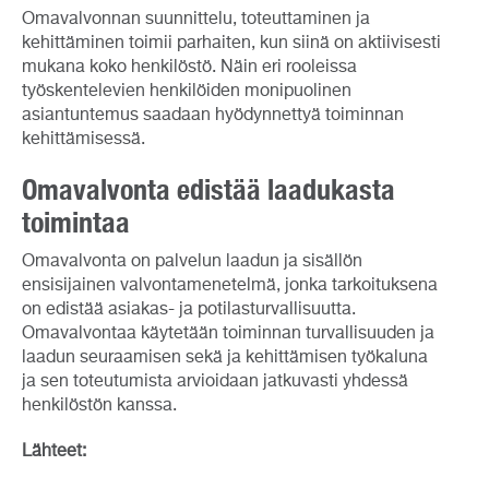
Omavalvonnan suunnittelu, toteuttaminen ja
kehittäminen toimii parhaiten, kun siinä on aktiivisesti
mukana koko henkilöstö. Näin eri rooleissa
työskentelevien henkilöiden monipuolinen
asiantuntemus saadaan hyödynnettyä toiminnan
kehittämisessä.
Omavalvonta edistää laadukasta
toimintaa
Omavalvonta on palvelun laadun ja sisällön
ensisijainen valvontamenetelmä, jonka tarkoituksena
on edistää asiakas- ja potilasturvallisuutta.
Omavalvontaa käytetään toiminnan turvallisuuden ja
laadun seuraamisen sekä ja kehittämisen työkaluna
ja sen toteutumista arvioidaan jatkuvasti yhdessä
henkilöstön kanssa.
Lähteet: