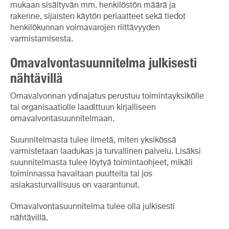
mukaan sisältyvän mm. henkilöstön määrä ja
rakenne, sijaisten käytön periaatteet sekä tiedot
henkilökunnan voimavarojen riittävyyden
varmistamisesta.
Omavalvontasuunnitelma julkisesti
nähtävillä
Omavalvonnan ydinajatus perustuu toimintayksikölle
tai organisaatiolle laadittuun kirjalliseen
omavalvontasuunnitelmaan.
Suunnitelmasta tulee ilmetä, miten yksikössä
varmistetaan laadukas ja turvallinen palvelu. Lisäksi
suunnitelmasta tulee löytyä toimintaohjeet, mikäli
toiminnassa havaitaan puutteita tai jos
asiakasturvallisuus on vaarantunut.
Omavalvontasuunnitelma tulee olla julkisesti
nähtävillä.