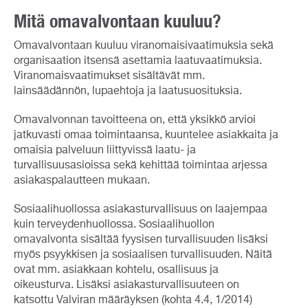
Mitä omavalvontaan kuuluu?
Omavalvontaan kuuluu viranomaisivaatimuksia sekä
organisaation itsensä asettamia laatuvaatimuksia.
Viranomaisvaatimukset sisältävät mm.
lainsäädännön, lupaehtoja ja laatusuosituksia.
Omavalvonnan tavoitteena on, että yksikkö arvioi
jatkuvasti omaa toimintaansa, kuuntelee asiakkaita ja
omaisia palveluun liittyvissä laatu- ja
turvallisuusasioissa sekä kehittää toimintaa arjessa
asiakaspalautteen mukaan.
Sosiaalihuollossa asiakasturvallisuus on laajempaa
kuin terveydenhuollossa. Sosiaalihuollon
omavalvonta sisältää fyysisen turvallisuuden lisäksi
myös psyykkisen ja sosiaalisen turvallisuuden. Näitä
ovat mm. asiakkaan kohtelu, osallisuus ja
oikeusturva. Lisäksi asiakasturvallisuuteen on
katsottu Valviran määräyksen (kohta 4.4, 1/2014)