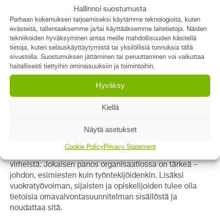
Työntekijän tehtävänä on:
Hallinnoi suostumusta
Parhaan kokemuksen tarjoamiseksi käytämme teknologioita, kuten
Osallistua turvallisuustason ja -riskien
evästeitä, tallentaaksemme ja/tai käyttääksemme laitetietoja. Näiden
arviointiin.
tekniikoiden hyväksyminen antaa meille mahdollisuuden käsitellä
Olla mukana omavalvontasuunnitelman
tietoja, kuten selauskäyttäytymistä tai yksilöllisiä tunnuksia tällä
laatimisessa.
sivustolla. Suostumuksen jättäminen tai peruuttaminen voi vaikuttaa
Toteuttaa aktiivisesti turvallisuutta ja laatua
haitallisesti tiettyihin ominaisuuksiin ja toimintoihin.
edistävää toimintaa arjessa.
Hyväksy
Kiellä
Omavalvonnan työnjako jakautuu johdon ja
Näytä asetukset
henkilöstön kesken. Turvallisen ja laadukkaan
palvelun tarjoaminen vaatii koko organisaatiolta
Cookie Policy
Privacy Statement
sitoutumista yhteisiin tavoitteisiin ja kykyä oppia
virheistä. Jokaisen panos organisaatiossa on tärkeä –
johdon, esimiesten kuin työntekijöidenkin. Lisäksi
vuokratyövoiman, sijaisten ja opiskelijoiden tulee olla
tietoisia omavalvontasuunnitelman sisällöstä ja
noudattaa sitä.