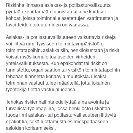
Riskinhallinnassa asiakas- ja potilasturvallisuutta
pyritään kehittämään tunnistamalla ne kriittiset
kohdat, joissa toiminnalle asetettujen vaatimusten ja
tavoitteiden toteutuminen on vaarassa.
Asiakas- ja potilasturvallisuuteen vaikuttavia riskejä
voi liittyä mm. fyysiseen toimintaympäristöön,
toimintatapoihin, asiakkaisiin, henkilökuntaan ja riskit
voivat myös kumuloitua useiden virheiden
yhteisvaikutuksesta. Kun epäkohdat tai riskit on
tunnistettu, organisaation tai yksikön toimintatapoihin
tehdään tilannetta korjaavia muutoksia. Lisäksi
toiminnan vastuut tulee määritellä, jotta jokainen
työntekijä tietää vastuualueensa.
Tehokas riskienhallinta edellyttää aina avointa ja
turvallista työilmapiiriä, jossa henkilöstö uskaltaa
tuoda ilmi asiakas- tai potilasturvallisuuteen liittyviä
epäkohtia, sekä luottamusta esimiesportaaseen
asioiden korjaamiseksi.