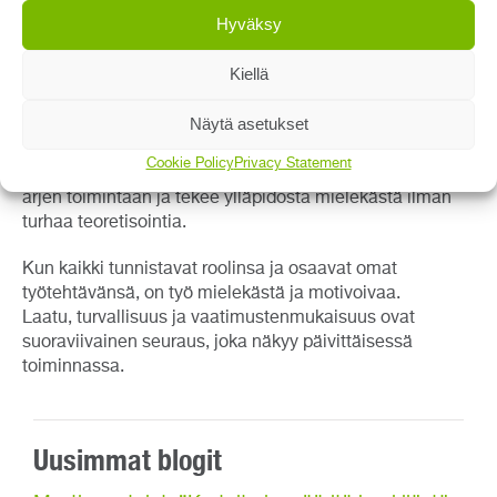
Pätevyyksien hallinnalla
Hyväksy
laadukkaampaa arkea
Kiellä
Henkilöstön pätevyyksien ja osaamisen hallinnan ei
Näytä asetukset
tarvitse olla hankala tai aikaa vievä ”ylimääräinen”
toiminto. Tuotantolähtöinen malli osaamisen
Cookie Policy
Privacy Statement
kehittämiseen ja ylläpitoon kiinnittää kompetenssit
arjen toimintaan ja tekee ylläpidosta mielekästä ilman
turhaa teoretisointia.
Kun kaikki tunnistavat roolinsa ja osaavat omat
työtehtävänsä, on työ mielekästä ja motivoivaa.
Laatu, turvallisuus ja vaatimustenmukaisuus ovat
suoraviivainen seuraus, joka näkyy päivittäisessä
toiminnassa.
Uusimmat blogit