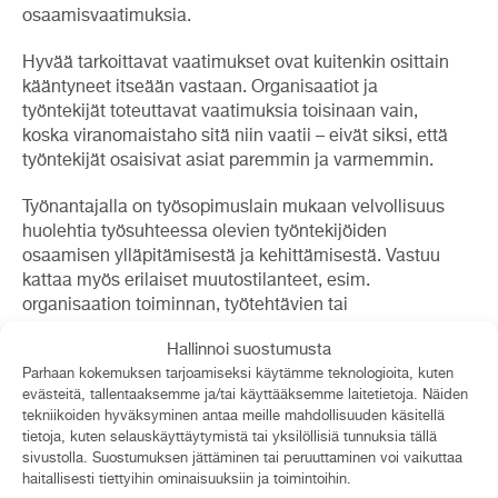
osaamisvaatimuksia.
Hyvää tarkoittavat vaatimukset ovat kuitenkin osittain
kääntyneet itseään vastaan. Organisaatiot ja
työntekijät toteuttavat vaatimuksia toisinaan vain,
koska viranomaistaho sitä niin vaatii – eivät siksi, että
työntekijät osaisivat asiat paremmin ja varmemmin.
Työnantajalla on työsopimuslain mukaan velvollisuus
huolehtia työsuhteessa olevien työntekijöiden
osaamisen ylläpitämisestä ja kehittämisestä. Vastuu
kattaa myös erilaiset muutostilanteet, esim.
organisaation toiminnan, työtehtävien tai
työmenetelmien muuttuessa. Työnantajan
Hallinnoi suostumusta
velvollisuus on huolehtia, että työntekijät suoriutuvat
Parhaan kokemuksen tarjoamiseksi käytämme teknologioita, kuten
töistään.
evästeitä, tallentaaksemme ja/tai käyttääksemme laitetietoja. Näiden
tekniikoiden hyväksyminen antaa meille mahdollisuuden käsitellä
Kun työntekijöiden tiedot, taidot ja asenteet vastaavat
tietoja, kuten selauskäyttäytymistä tai yksilöllisiä tunnuksia tällä
yrityksen osaamistarpeita, osaaminen on
sivustolla. Suostumuksen jättäminen tai peruuttaminen voi vaikuttaa
lähtökohtaisesti kunnossa.
haitallisesti tiettyihin ominaisuuksiin ja toimintoihin.