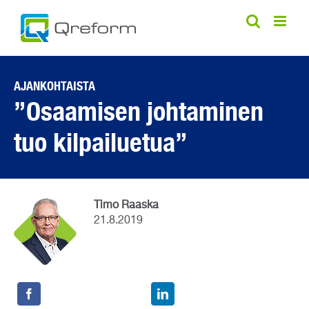
Skip
to
content
AJANKOHTAISTA
”Osaamisen johtaminen
tuo kilpailuetua”
Timo Raaska
21.8.2019