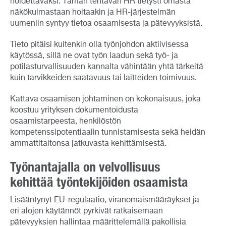
hoidettavaksi. Tämän tehtävän HR tietysti omasta
näkökulmastaan hoitaakin ja HR-järjestelmän
uumeniin syntyy tietoa osaamisesta ja pätevyyksistä.
Tieto pitäisi kuitenkin olla työnjohdon aktiivisessa
käytössä, sillä ne ovat työn laadun sekä työ- ja
potilasturvallisuuden kannalta vähintään yhtä tärkeitä
kuin tarvikkeiden saatavuus tai laitteiden toimivuus.
Kattava osaamisen johtaminen on kokonaisuus, joka
koostuu yrityksen dokumentoidusta
osaamistarpeesta, henkilöstön
kompetenssipotentiaalin tunnistamisesta sekä heidän
ammattitaitonsa jatkuvasta kehittämisestä.
Työnantajalla on velvollisuus
kehittää työntekijöiden osaamista
Lisääntynyt EU-regulaatio, viranomaismääräykset ja
eri alojen käytännöt pyrkivät ratkaisemaan
pätevyyksien hallintaa määrittelemällä pakollisia