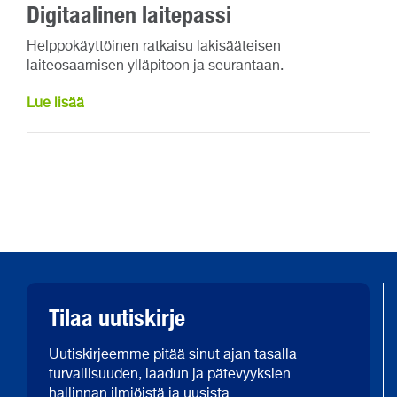
Digitaalinen laitepassi
Helppokäyttöinen ratkaisu lakisääteisen
laiteosaamisen ylläpitoon ja seurantaan.
Lue lisää
Tilaa uutiskirje
Uutiskirjeemme pitää sinut ajan tasalla
turvallisuuden, laadun ja pätevyyksien
hallinnan ilmiöistä ja uusista