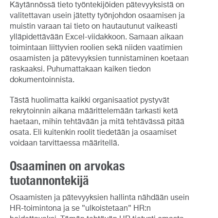
Käytännössä tieto työntekijöiden pätevyyksistä on
valitettavan usein jätetty työnjohdon osaamisen ja
muistin varaan tai tieto on hautautunut vaikeasti
ylläpidettävään Excel-viidakkoon. Samaan aikaan
toimintaan liittyvien roolien sekä niiden vaatimien
osaamisten ja pätevyyksien tunnistaminen koetaan
raskaaksi. Puhumattakaan kaiken tiedon
dokumentoinnista.
Tästä huolimatta kaikki organisaatiot pystyvät
rekrytoinnin aikana määrittelemään tarkasti ketä
haetaan, mihin tehtävään ja mitä tehtävässä pitää
osata. Eli kuitenkin roolit tiedetään ja osaamiset
voidaan tarvittaessa määritellä.
Osaaminen on arvokas
tuotannontekijä
Osaamisten ja pätevyyksien hallinta nähdään usein
HR-toimintona ja se ”ulkoistetaan” HR:n