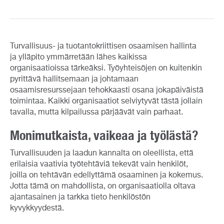
Turvallisuus- ja tuotantokriittisen osaamisen hallinta
ja ylläpito ymmärretään lähes kaikissa
organisaatioissa tärkeäksi. Työyhteisöjen on kuitenkin
pyrittävä hallitsemaan ja johtamaan
osaamisresurssejaan tehokkaasti osana jokapäiväistä
toimintaa. Kaikki organisaatiot selviytyvät tästä jollain
tavalla, mutta kilpailussa pärjäävät vain parhaat.
Monimutkaista, vaikeaa ja työlästä?
Turvallisuuden ja laadun kannalta on oleellista, että
erilaisia vaativia työtehtäviä tekevät vain henkilöt,
joilla on tehtävän edellyttämä osaaminen ja kokemus.
Jotta tämä on mahdollista, on organisaatiolla oltava
ajantasainen ja tarkka tieto henkilöstön
kyvykkyydestä.