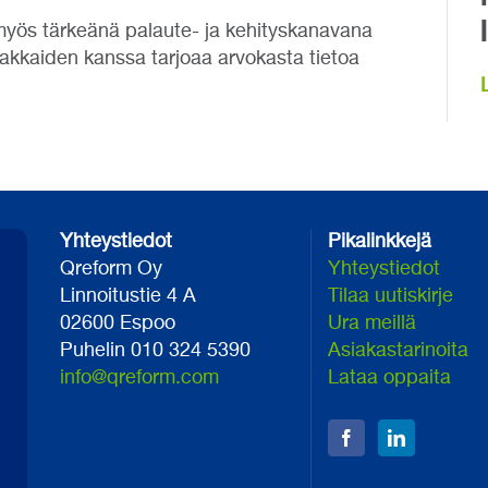
i myös tärkeänä palaute- ja kehityskanavana
siakkaiden kanssa tarjoaa arvokasta tietoa
Yhteystiedot
Pikalinkkejä
Qreform Oy
Yhteystiedot
Linnoitustie 4 A
Tilaa uutiskirje
02600 Espoo
Ura meillä
Puhelin 010 324 5390
Asiakastarinoita
info@qreform.com
Lataa oppaita