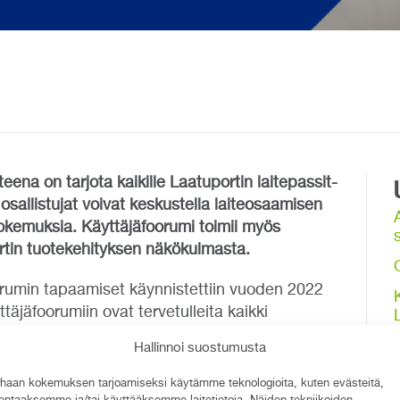
teena on tarjota kaikille Laatuportin laitepassit-
 osallistujat voivat keskustella laiteosaamisen
okemuksia. Käyttäjäfoorumi toimii myös
s
rtin tuotekehityksen näkökulmasta.
foorumin tapaamiset käynnistettiin vuoden 2022
täjäfoorumiin ovat tervetulleita kaikki
ganisaatioiden henkilöt, jotka ovat kiinnostuneita
Hallinnoi suostumusta
saatiossaan.
Laatuportin digitaaliset laitepassit
lon yksiköille, joita koskee velvoitteet
haan kokemuksen tarjoamiseksi käytämme teknologioita, kuten evästeitä,