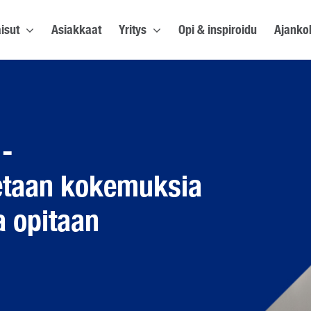
isut
Asiakkaat
Yritys
Opi & inspiroidu
Ajanko
 -
aetaan kokemuksia
a opitaan