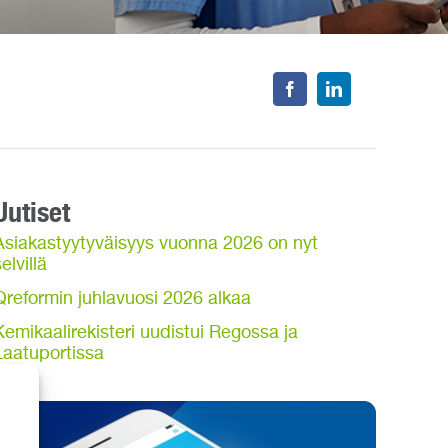
Uutiset
Asiakastyytyväisyys vuonna 2026 on nyt
elvillä
Qreformin juhlavuosi 2026 alkaa
Kemikaalirekisteri uudistui Regossa ja
Laatuportissa