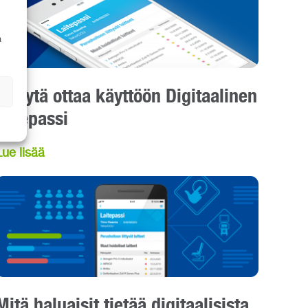
a
5 syytä ottaa käyttöön Digitaalinen
laitepassi
Lue lisää
Mitä haluaisit tietää digitaalisista