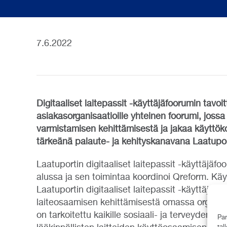
7.6.2022
Digitaaliset laitepassit -käyttäjäfoorumin tavoit
asiakasorganisaatioille yhteinen foorumi, jossa
varmistamisen kehittämisestä ja jakaa käyttök
tärkeänä palaute- ja kehityskanavana Laatupo
Laatuportin digitaaliset laitepassit -käyttäjä
alussa ja sen toimintaa koordinoi Qreform. Käyt
Laatuportin digitaaliset laitepassit -käyttäjäor
laiteosaamisen kehittämisestä omassa organi
on tarkoitettu kaikille sosiaali- ja terveydenhuol
Par