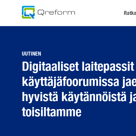
Skip
to
Ratka
content
UUTINEN
Digitaaliset laitepassit
käyttäjäfoorumissa j
hyvistä käytännöistä j
toisiltamme