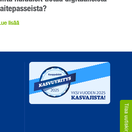
laitepasseista?
Lue lisää