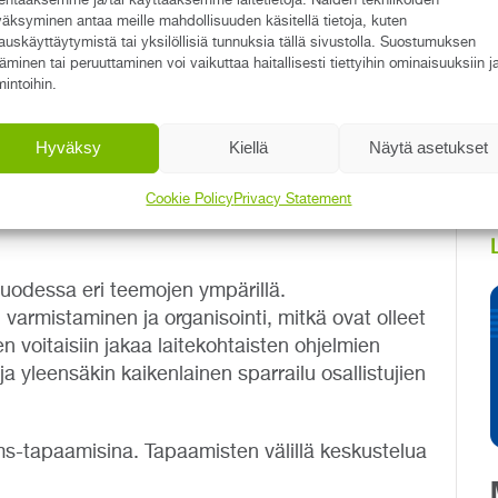
mistamisesta.
lentaaksemme ja/tai käyttääksemme laitetietoja. Näiden tekniikoiden
äksyminen antaa meille mahdollisuuden käsitellä tietoja, kuten
auskäyttäytymistä tai yksilöllisiä tunnuksia tällä sivustolla. Suostumuksen
oo, että käyttäjäfoorumi käynnistettiin
täminen tai peruuttaminen voi vaikuttaa haitallisesti tiettyihin ominaisuuksiin j
mintoihin.
, jossa olisi mahdollisuus oppia muiden
Hyväksy
Kiellä
Näytä asetukset
ja ideoita, joita voi kukin sitten hyödyntää
on käyttänyt laitepasseja jo useamman vuoden,
Cookie Policy
Privacy Statement
 avoin tiedonvaihto nähtiin tärkeäksi”, sanoo
vuodessa eri teemojen ympärillä.
varmistaminen ja organisointi, mitkä ovat olleet
n voitaisiin jakaa laitekohtaisten ohjelmien
ja yleensäkin kaikenlainen sparrailu osallistujien
s-tapaamisina. Tapaamisten välillä keskustelua