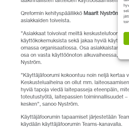
lääkinnällisten laitteiden käyttöosaamisen var
tal
hyv
sel
Qreformin kehityspäällikkö
Maarit Nyström
kert
jät
asiakkaiden toiveista.
toi
”Asiakkaat toivoivat meiltä keskustelufoorumia
käyttökokemuksista sekä jakaa hyviä käytäntöjä 
omassa organisaatiossa. Osa asiakkaistamme 
osa on vasta käyttöönoton alkuvaiheessa, joten
Nyström.
”Käyttäjäfoorumi kokoontuu noin neljä kertaa 
Keskusteluaiheina on ollut mm. laiteosaamisen 
hyviä tapoja viedä laitepasseja eteenpäin, mite
toteutustyötä, laitepassien toiminnallisuudet – 
kesken”, sanoo Nyström.
Käyttäjäfoorumin tapaamiset järjestetään Team
käydään käyttäjäfoorumin Teams-kanavalla.