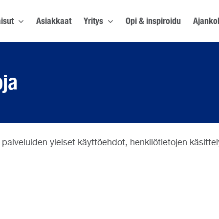
isut
Asiakkaat
Yritys
Opi & inspiroidu
Ajanko
oja
-palveluiden yleiset käyttöehdot, henkilötietojen käsittel