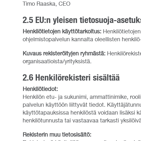
Timo Raaska, CEO
2.5 EU:n yleisen tietosuoja-asetu
Henkilötietojen käyttötarkoitus:
Henkilötietojen
ohjelmistopalvelun kannalta oleellisten henkilö-
Kuvaus rekisteröityjen ryhmästä:
Henkilörekiste
organisaatioista/yrityksistä.
2.6 Henkilörekisteri sisältää
Henkilötiedot:
Henkilön etu- ja sukunimi, ammattinimike, rooli
palvelun käyttöön liittyvät tiedot. Käyttäjätun
käyttötapauksissa henkilöstä voidaan lisäksi k
henkilötunnusta tai vastaavaa tarkasti yksilöiv
Rekisterin muu tietosisältö: