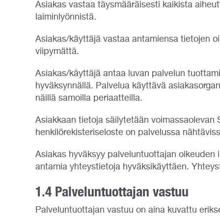
Asiakas vastaa täysmääräisesti kaikista aiheut
laiminlyönnistä.
Asiakas/käyttäjä vastaa antamiensa tietojen oi
viipymättä.
Asiakas/käyttäjä antaa luvan palvelun tuottami
hyväksynnällä. Palvelua käyttävä asiakasorgani
näillä samoilla periaatteilla.
Asiakkaan tietoja säilytetään voimassaolevan
henkilörekisteriseloste on palvelussa nähtäviss
Asiakas hyväksyy palveluntuottajan oikeuden in
antamia yhteystietoja hyväksikäyttäen. Yhteyst
1.4 Palveluntuottajan vastuu
Palveluntuottajan vastuu on aina kuvattu eri