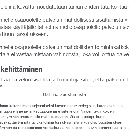
i ole siinä kuvattu, noudatetaan tämän ehdon tätä kohtaa (
nnelle osapuolelle palvelun mahdollisesti sisältämistä vir
vastaa käyttäjälle tai kolmannelle osapuolelle palvelun
ttuun tarkoitukseen.
annelle osapuolelle palvelun mahdollisten toimintakatkok
ttaja ei vastaa mistään vahingosta, joka voi johtua pal
n kehittäminen
ttää palvelun sisältöä ja toimintoja siten, että palvelun
ä.
Hallinnoi suostumusta
haan kokemuksen tarjoamiseksi käytämme teknologioita, kuten evästeitä,
lentaaksemme ja/tai käyttääksemme laitetietoja. Näiden tekniikoiden
udet ratkaistaan Helsingin käräjäoikeudessa.
äksyminen antaa meille mahdollisuuden käsitellä tietoja, kuten
auskäyttäytymistä tai yksilöllisiä tunnuksia tällä sivustolla. Suostumuksen
täminen tai peruuttaminen voi vaikuttaa haitallisesti tiettyihin ominaisuuksiin j