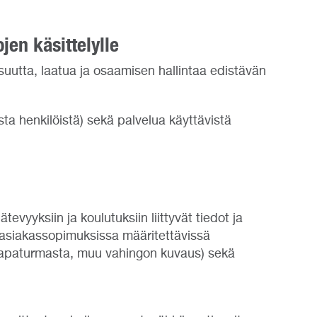
jen käsittelylle
suutta, laatua ja osaamisen hallintaa edistävän
ista henkilöistä) sekä palvelua käyttävistä
vyyksiin ja koulutuksiin liittyvät tiedot ja
en asiakassopimuksissa määritettävissä
us tapaturmasta, muu vahingon kuvaus) sekä