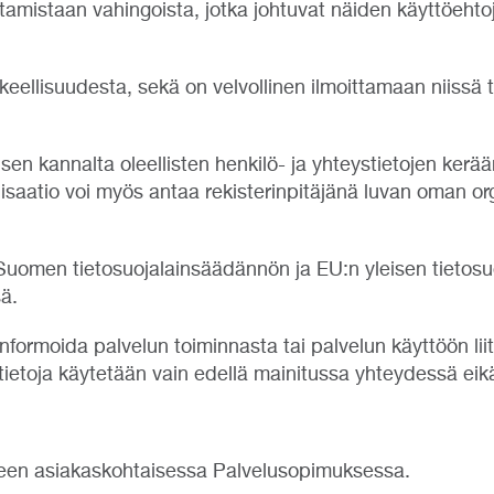
tamistaan vahingoista, jotka johtuvat näiden käyttöehtoj
keellisuudesta, sekä on velvollinen ilmoittamaan niissä 
sen kannalta oleellisten henkilö- ja yhteystietojen ker
saatio voi myös antaa rekisterinpitäjänä luvan oman or
 Suomen tietosuojalainsäädännön ja EU:n yleisen tietos
ä.
formoida palvelun toiminnasta tai palvelun käyttöön lii
ietoja käytetään vain edellä mainitussa yhteydessä eikä 
kseen asiakaskohtaisessa Palvelusopimuksessa.