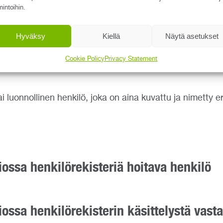
äsittelystä Rego HSEQ, Laatuport
mintoihin.
Hyväksy
Kiellä
Näytä asetukset
ssaolevan Suomen tietosuojalainsäädännön ja EU:n yleis
Cookie Policy
Privacy Statement
ai luonnollinen henkilö, joka on aina kuvattu ja nimetty 
tiossa henkilörekisteriä hoitava henkilö
tiossa henkilörekisterin käsittelystä vast