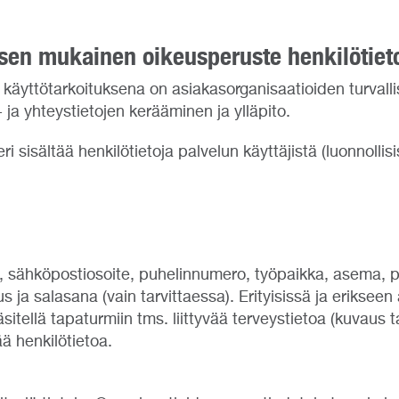
ksen mukainen oikeusperuste henkilötieto
 käyttötarkoituksena on asiakasorganisaatioiden turvalli
 ja yhteystietojen kerääminen ja ylläpito.
ri sisältää henkilötietoja palvelun käyttäjistä (luonnollis
, sähköpostiosoite, puhelinnumero, työpaikka, asema, päte
nus ja salasana (vain tarvittaessa). Erityisissä ja erikse
äsitellä tapaturmiin tms. liittyvää terveystietoa (kuva
ää henkilötietoa.