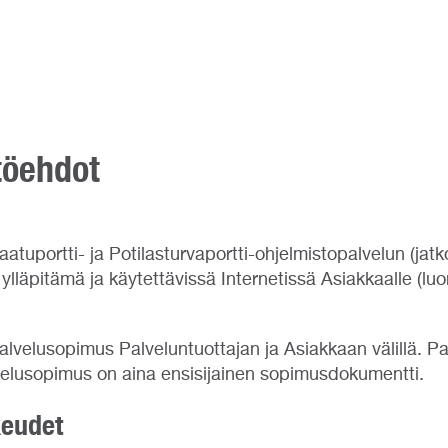
töehdot
uportti- ja Potilasturvaportti-ohjelmistopalvelun (jatk
läpitämä ja käytettävissä Internetissä Asiakkaalle (luonn
Palvelusopimus Palveluntuottajan ja Asiakkaan välillä. P
velusopimus on aina ensisijainen sopimusdokumentti.
keudet