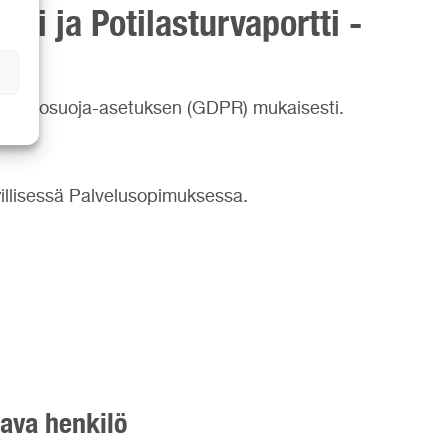
ti ja Potilasturvaportti -
en tietosuoja-asetuksen (GDPR) mukaisesti.
erillisessä Palvelusopimuksessa.
aava henkilö