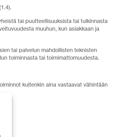
1.4).
heistä tai puutteellisuuksista tai tulkinnasta
 soveltuvuudesta muuhun, kun asiakkaan ja
sien tai palvelun mahdollisten teknisten
velun toiminnasta tai toimimattomuudesta.
 toiminnot kuitenkin aina vastaavat vähintään
a