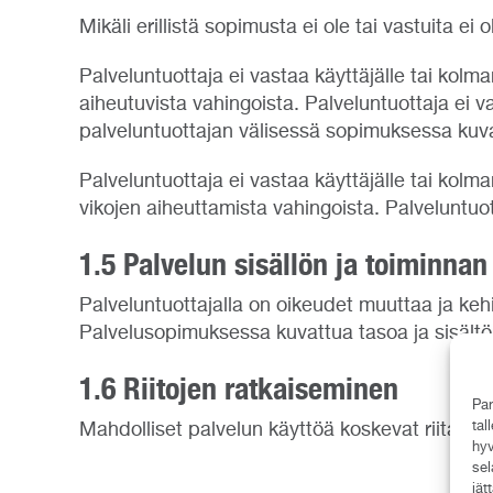
Mikäli erillistä sopimusta ei ole tai vastuita e
Palveluntuottaja ei vastaa käyttäjälle tai kolma
aiheutuvista vahingoista. Palveluntuottaja ei 
palveluntuottajan välisessä sopimuksessa kuva
Palveluntuottaja ei vastaa käyttäjälle tai kolm
vikojen aiheuttamista vahingoista. Palveluntuo
1.5 Palvelun sisällön ja toiminna
Palveluntuottajalla on oikeudet muuttaa ja kehi
Palvelusopimuksessa kuvattua tasoa ja sisältö
1.6 Riitojen ratkaiseminen
Par
tal
Mahdolliset palvelun käyttöä koskevat riitaisu
hyv
sel
jät