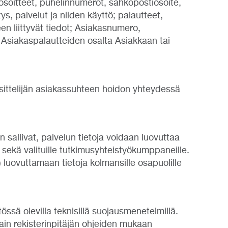
, osoitteet, puhelinnumerot, sähköpostiosoite,
ys, palvelut ja niiden käyttö; palautteet,
een liittyvät tiedot; Asiakasnumero,
t. Asiakaspalautteiden osalta Asiakkaan tai
käsittelijän asiakassuhteen hoidon yhteydessä
 sallivat, palvelun tietoja voidaan luovuttaa
 sekä valituille tutkimusyhteistyökumppaneille.
jä) luovuttamaan tietoja kolmansille osapuolille
tössä olevilla teknisillä suojausmenetelmillä.
ain rekisterinpitäjän ohjeiden mukaan