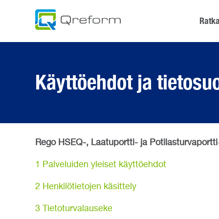
Skip
to
Ratka
content
Käyttöehdot ja tietosu
Rego HSEQ-, Laatuportti- ja Potilasturvaportti
1 Palveluiden yleiset käyttöehdot
2 Henkilötietojen käsittely
3 Tietoturvalauseke