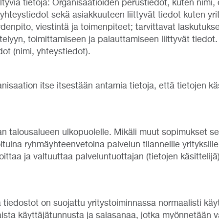
ältyviä tietoja: Organisaatioiden perustiedot, kuten nimi
hteystiedot sekä asiakkuuteen liittyvät tiedot kuten yrit
denpito, viestintä ja toimenpiteet; tarvittavat laskutuks
telyyn, toimittamiseen ja palauttamiseen liittyvät tiedo
ot (nimi, yhteystiedot).
anisaation itse itsestään antamia tietoja, että tietojen 
opan talousalueen ulkopuolelle. Mikäli muut sopimukset sen
tuina ryhmäyhteenvetoina palvelun tilanneille yrityksille
voittaa ja valtuuttaa palveluntuottajan (tietojen käsitteli
a tiedostot on suojattu yritystoiminnassa normaalisti käy
aista käyttäjätunnusta ja salasanaa, jotka myönnetään v