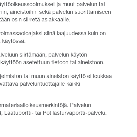
 käyttöoikeussopimukset ja muut palvelun tai
ihin, aineistoihin sekä palvelun suorittamiseen
tään osin siirretä asiakkaalle.
voimassaoloajaksi siinä laajuudessa kuin on
 käytössä.
alveluun siirtämään, palvelun käytön
käyttöön asetettuun tietoon tai aineistoon.
jelmiston tai muun aineiston käyttö ei loukkaa
attava palveluntuottajalle kaikki
immateriaalioikeusmerkintöjä. Palvelun
 Laatuportti- tai Potilasturvaportti-palvelu.