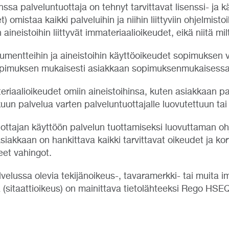
nssa palveluntuottaja on tehnyt tarvittavat lisenssi- ja
omistaa kaikki palveluihin ja niihin liittyviin ohjelmisto
 aineistoihin liittyvät immateriaalioikeudet, eikä niitä mil
okumentteihin ja aineistoihin käyttöoikeudet sopimuksen 
opimuksen mukaisesti asiakkaan sopimuksenmukaisessa
eriaalioikeudet omiin aineistoihinsa, kuten asiakkaan p
n palvelua varten palveluntuottajalle luovutettuun tai 
uottajan käyttöön palvelun tuottamiseksi luovuttaman oh
akkaan on hankittava kaikki tarvittavat oikeudet ja korv
eet vahingot.
lvelussa olevia tekijänoikeus-, tavaramerkki- tai muita 
(sitaattioikeus) on mainittava tietolähteeksi Rego HSEQ,