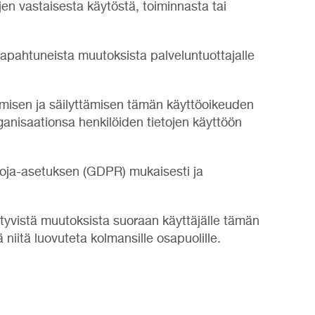
en vastaisesta käytöstä, toiminnasta tai
tapahtuneista muutoksista palveluntuottajalle
äämisen ja säilyttämisen tämän käyttöoikeuden
ganisaationsa henkilöiden tietojen käyttöön
uoja-asetuksen (GDPR) mukaisesti ja
ttyvistä muutoksista suoraan käyttäjälle tämän
niitä luovuteta kolmansille osapuolille.