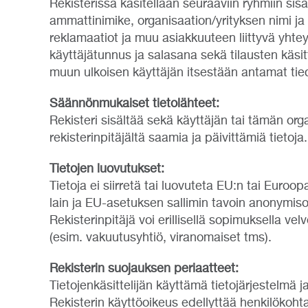
Rekisterissä käsitellään seuraaviin ryhmiin sis
ammattinimike, organisaation/yrityksen nimi ja y
reklamaatiot ja muu asiakkuuteen liittyvä yhtey
käyttäjätunnus ja salasana sekä tilausten käsit
muun ulkoisen käyttäjän itsestään antamat tied
Säännönmukaiset tietolähteet:
Rekisteri sisältää sekä käyttäjän tai tämän org
rekisterinpitäjältä saamia ja päivittämiä tietoja.
Tietojen luovutukset:
Tietoja ei siirretä tai luovuteta EU:n tai Euro
lain ja EU-asetuksen sallimin tavoin anonymisoi
Rekisterinpitäjä voi erillisellä sopimuksella vel
(esim. vakuutusyhtiö, viranomaiset tms).
Rekisterin suojauksen periaatteet:
Tietojenkäsittelijän käyttämä tietojärjestelmä j
Rekisterin käyttöoikeus edellyttää henkilökoht