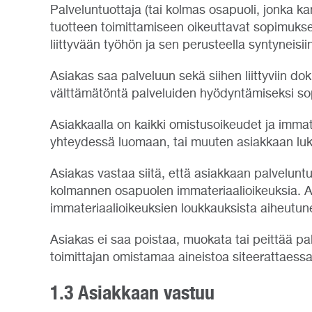
Palveluntuottaja (tai kolmas osapuoli, jonka ka
tuotteen toimittamiseen oikeuttavat sopimukset) 
liittyvään työhön ja sen perusteella syntyneisiin
Asiakas saa palveluun sekä siihen liittyviin d
välttämätöntä palveluiden hyödyntämiseksi s
Asiakkaalla on kaikki omistusoikeudet ja immat
yhteydessä luomaan, tai muuten asiakkaan lukuu
Asiakas vastaa siitä, että asiakkaan palvelunt
kolmannen osapuolen immateriaalioikeuksia. Asi
immateriaalioikeuksien loukkauksista aiheutun
Asiakas ei saa poistaa, muokata tai peittää pa
toimittajan omistamaa aineistoa siteerattaessa 
1.3 Asiakkaan vastuu