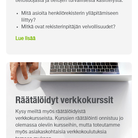
tietosuojasta ja tietojen turvallisesta käsittelystä.
Mitä asioita henkilörekisterin ylläpitämiseen
liittyy?
Mitkä ovat rekisterinpitäjän velvollisuudet?
Lue lisää
Räätälöidyt verkkokurssit
Kysy meiltä myös räätälöidyistä
verkkokursseista. Kurssien räätälöinti onnistuu jo
olemassa oleviin kursseihin, mutta toteutamme
myös asiakaskohtaisia verkkokoulutuksia