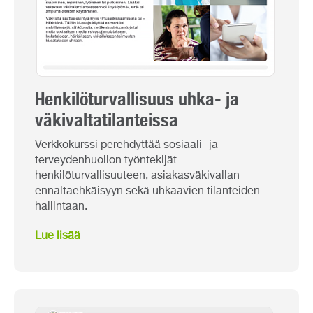
Henkilöturvallisuus uhka- ja
väkivaltatilanteissa
Verkkokurssi perehdyttää sosiaali- ja
terveydenhuollon työntekijät
henkilöturvallisuuteen, asiakasväkivallan
ennaltaehkäisyyn sekä uhkaavien tilanteiden
hallintaan.
Lue lisää