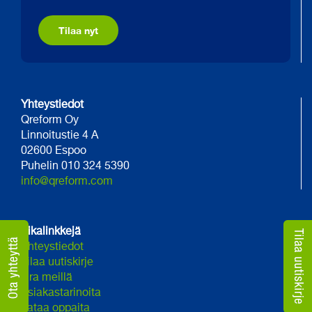
Tilaa nyt
Yhteystiedot
Qreform Oy
Linnoitustie 4 A
02600 Espoo
Puhelin 010 324 5390
info@qreform.com
Pikalinkkejä
Yhteystiedot
Tilaa uutiskirje
Ura meillä
Asiakastarinoita
Lataa oppaita