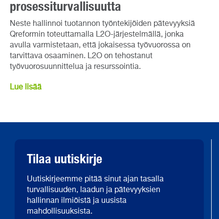
prosessiturvallisuutta
Neste hallinnoi tuotannon työntekijöiden pätevyyksiä
Qreformin toteuttamalla L2O-järjestelmällä, jonka
avulla varmistetaan, että jokaisessa työvuorossa on
tarvittava osaaminen. L2O on tehostanut
työvuorosuunnittelua ja resurssointia.
Lue lisää
Tilaa uutiskirje
Uutiskirjeemme pitää sinut ajan tasalla
turvallisuuden, laadun ja pätevyyksien
hallinnan ilmiöistä ja uusista
mahdollisuuksista.