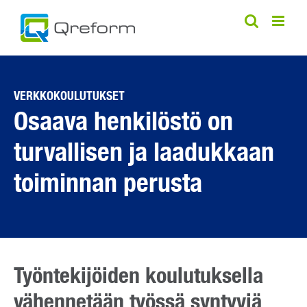
Skip
to
content
VERKKOKOULUTUKSET
Osaava henkilöstö on
turvallisen ja laadukkaan
toiminnan perusta
Työntekijöiden koulutuksella
vähennetään työssä syntyviä