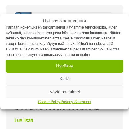
Hallinnoi suostumusta
Parhaan kokemuksen tarjoamiseksi käytämme teknologioita, kuten
evästeitä, tallentaaksemme ja/tai käyttääksemme laitetietoja. Näiden
tekniikoiden hyväksyminen antaa meille mahdollisuuden käsitellä
tietoja, kuten selauskäyttäytymistä tai yksilöllisiä tunnuksia tällä
sivustolla. Suostumuksen jättäminen tai peruuttaminen voi vaikuttaa
haitallisesti tiettyihin ominaisuuksiin ja toimintoihin.
Hyväksy
Kotihoitoa turvallisesti
Kiellä
Verkkokurssi nostaa esille tyypillisiä kotihoidon
Näytä asetukset
riskejä ja kuinka niihin voidaan vaikuttaa. Kurssi
Cookie Policy
Privacy Statement
painottaa riskien havainnointia ja tunnistamista
ennen kuin ne muuttuvat vaaratilanteiksi.
Lue lisää