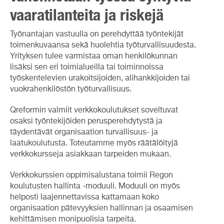
vaaratilanteita ja riskejä
Työnantajan vastuulla on perehdyttää työntekijät
toimenkuvaansa sekä huolehtia työturvallisuudesta.
Yrityksen tulee varmistaa oman henkilökunnan
lisäksi sen eri toimialueilla tai toiminnoissa
työskentelevien urakoitsijoiden, alihankkijoiden tai
vuokrahenkilöstön työturvallisuus.
Qreformin valmiit verkkokoulutukset soveltuvat
osaksi työntekijöiden perusperehdytystä ja
täydentävät organisaation turvallisuus- ja
laatukoulutusta. Toteutamme myös räätälöityjä
verkkokursseja asiakkaan tarpeiden mukaan.
Verkkokurssien oppimisalustana toimii Regon
koulutusten hallinta -moduuli. Moduuli on myös
helposti laajennettavissa kattamaan koko
organisaation pätevyyksien hallinnan ja osaamisen
kehittämisen monipuolisia tarpeita.