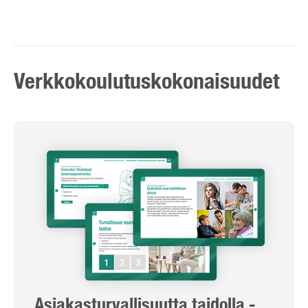
Verkkokoulutuskokonaisuudet
Asiakasturvallisuutta taidolla -