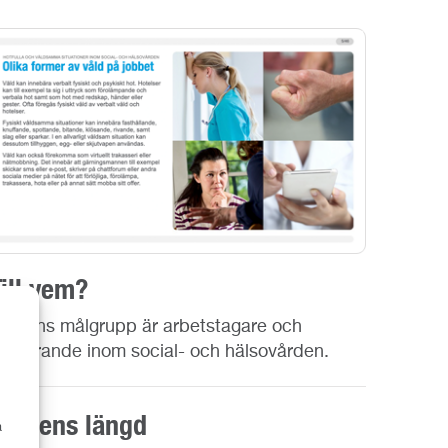
Till vem?
ursens målgrupp är arbetstagare och
tuderande inom social- och hälsovården.
Kursens längd
a