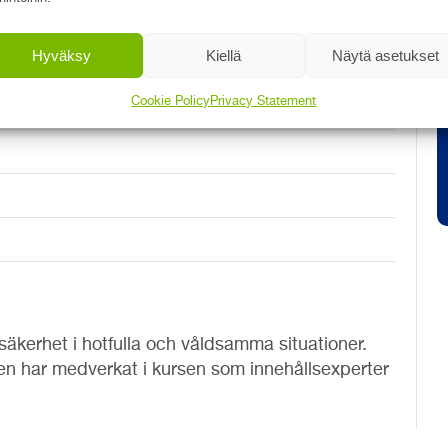
D
I
Hyväksy
Kiellä
Näytä asetukset
social- och hälsovården
Cookie Policy
Privacy Statement
situationer
äkerhet i hotfulla och våldsamma situationer.
en har medverkat i kursen som innehållsexperter