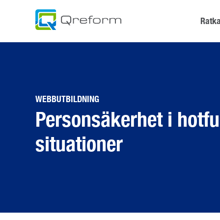
Skip
to
Ratka
content
WEBBUTBILDNING
Personsäkerhet i hotf
situationer