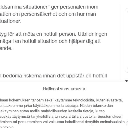
våldsamma situationer” ger personalen inom
mation om personsäkerhet och om hur man
tuationer.
yg för att möta en hotfull person. Utbildningen
åga i en hotfull situation och hjälper dig att
eende.
ch bedöma riskerna innan det uppstår en hotfull
Hallinnoi suostumusta
full situation.
K
 i samråd med arbetsgivaren.
s
haan kokemuksen tarjoamiseksi käytämme teknologioita, kuten evästeitä,
ypiska hotfulla och våldsamma situationer inom
lentaaksemme ja/tai käyttääksemme laitetietoja. Näiden tekniikoiden
 hur man ska agera i dessa situationer.
äksyminen antaa meille mahdollisuuden käsitellä tietoja, kuten
auskäyttäytymistä tai yksilöllisiä tunnuksia tällä sivustolla. Suostumuksen
täminen tai peruuttaminen voi vaikuttaa haitallisesti tiettyihin ominaisuuksiin j
mintoihin.