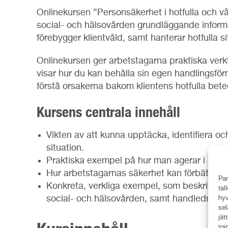
Onlinekursen ”Personsäkerhet i hotfulla och 
social- och hälsovården grundläggande infor
förebygger klientvåld, samt hanterar hotfulla si
Onlinekursen ger arbetstagarna praktiska verkt
visar hur du kan behålla sin egen handlingsförm
förstå orsakerna bakom klientens hotfulla bet
Kursens centrala innehåll
Vikten av att kunna upptäcka, identifiera o
situation.
Praktiska exempel på hur man agerar i en hot
Hur arbetstagarnas säkerhet kan förbättras
Par
Konkreta, verkliga exempel, som beskriver t
tal
social- och hälsovården, samt handledning i
hyv
sel
jät
toi