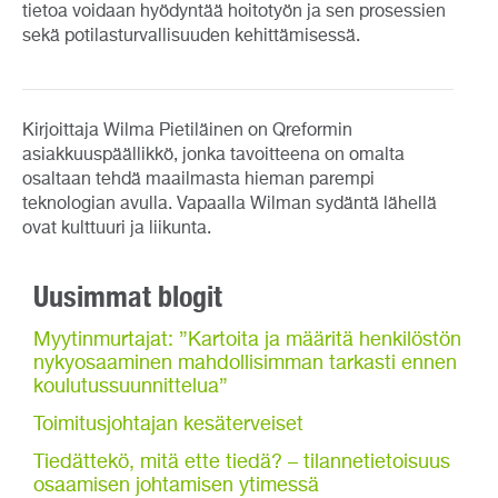
tietoa voidaan hyödyntää hoitotyön ja sen prosessien
sekä potilasturvallisuuden kehittämisessä.
Kirjoittaja Wilma Pietiläinen on Qreformin
asiakkuuspäällikkö, jonka tavoitteena on omalta
osaltaan tehdä maailmasta hieman parempi
teknologian avulla. Vapaalla Wilman sydäntä lähellä
ovat kulttuuri ja liikunta.
Uusimmat blogit
Myytinmurtajat: ”Kartoita ja määritä henkilöstön
nykyosaaminen mahdollisimman tarkasti ennen
koulutussuunnittelua”
Toimitusjohtajan kesäterveiset
Tiedättekö, mitä ette tiedä? – tilannetietoisuus
osaamisen johtamisen ytimessä