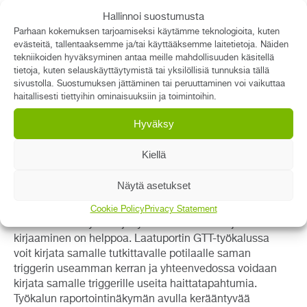
raportointihalukkuudesta.
Hallinnoi suostumusta
GTT-menetelmä edellyttää huolellista ja edistynyttä
Parhaan kokemuksen tarjoamiseksi käytämme teknologioita, kuten
raportointia, jonka avulla kumuloituvasta tiedosta
evästeitä, tallentaaksemme ja/tai käyttääksemme laitetietoja. Näiden
tekniikoiden hyväksyminen antaa meille mahdollisuuden käsitellä
voidaan tunnistaa organisaation toiminnan
tietoja, kuten selauskäyttäytymistä tai yksilöllisiä tunnuksia tällä
kehittämisen kannalta olennaiset ja vaikuttavat
sivustolla. Suostumuksen jättäminen tai peruuttaminen voi vaikuttaa
tekijät. Menetelmä perustuu manuaaliseen työhön,
haitallisesti tiettyihin ominaisuuksiin ja toimintoihin.
joten se vie aikaa ja vaatii resursseja. Työtä helpottaa,
jos käytössä on helppokäyttöinen raportointityökalu,
Hyväksy
johon havainnot voidaan kirjata.
Kiellä
Laatuportti tarjoaa terveydenhuollon organisaatioiden
käyttöön GTT-työkalun, jonka avulla menetelmän
Näytä asetukset
käyttö on helppoa ja tehokasta. GTT-työkalu tuo
kootusti ohjeet, potilaiden perustiedot ja triggerit
Cookie Policy
Privacy Statement
arviointiimin käyttöön ja työkalussa havaintojen
kirjaaminen on helppoa. Laatuportin GTT-työkalussa
voit kirjata samalle tutkittavalle potilaalle saman
triggerin useamman kerran ja yhteenvedossa voidaan
kirjata samalle triggerille useita haittatapahtumia.
Työkalun raportointinäkymän avulla kerääntyvää