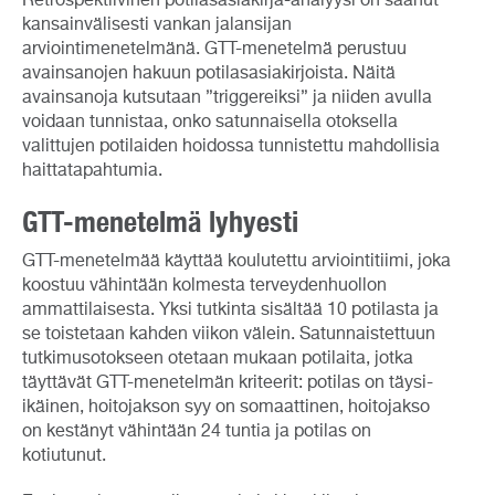
Retrospektiivinen potilasasiakirja-analyysi on saanut
kansainvälisesti vankan jalansijan
arviointimenetelmänä. GTT-menetelmä perustuu
avainsanojen hakuun potilasasiakirjoista. Näitä
avainsanoja kutsutaan ”triggereiksi” ja niiden avulla
voidaan tunnistaa, onko satunnaisella otoksella
valittujen potilaiden hoidossa tunnistettu mahdollisia
haittatapahtumia.
GTT-menetelmä lyhyesti
GTT-menetelmää käyttää koulutettu arviointitiimi, joka
koostuu vähintään kolmesta terveydenhuollon
ammattilaisesta. Yksi tutkinta sisältää 10 potilasta ja
se toistetaan kahden viikon välein. Satunnaistettuun
tutkimusotokseen otetaan mukaan potilaita, jotka
täyttävät GTT-menetelmän kriteerit: potilas on täysi-
ikäinen, hoitojakson syy on somaattinen, hoitojakso
on kestänyt vähintään 24 tuntia ja potilas on
kotiutunut.