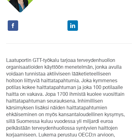
Laatuportin GTT-työkalu tarjoaa terveydenhuollon
organisaatioiden käyttöön menetelmän, jonka avulla
voidaan tunnistaa aktiiviseen lääketieteelliseen
hoitoon liittyviä haittatapahtumia. Joka kymmenes
potilas kokee haittatapahtuman ja joka 100 potilaalle
haitta on vakava. Jopa 1700 ihmistä kuolee vuosittain
haittatapahtuman seurauksena. Inhimillisen
kärsimyksen lisäksi näiden haittatapahtumien
ehkäiseminen on myös kansantaloudellinen kysymys,
sillä Suomessa kuluu vuodessa yli miljardi euroa
pelkästään terveydenhuollossa syntyvien haittojen
korjaamiseen. Lukema perustuu OECD:n arvioon,