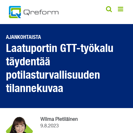
Skip
to
content
AJANKOHTAISTA
Laatuportin GTT-työkalu
täydentää
potilasturvallisuuden
tilannekuvaa
Wilma Pietiläinen
9.8.2023