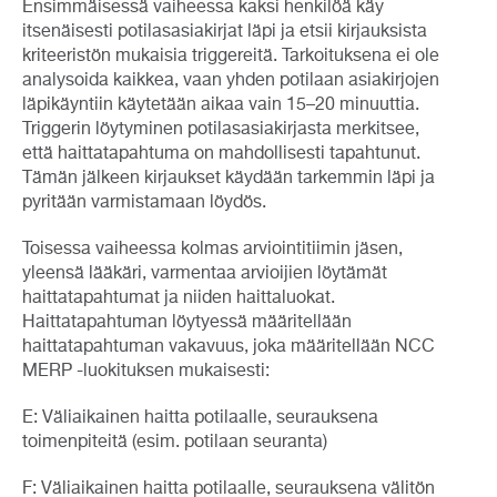
Ensimmäisessä vaiheessa kaksi henkilöä käy
itsenäisesti potilasasiakirjat läpi ja etsii kirjauksista
kriteeristön mukaisia triggereitä. Tarkoituksena ei ole
analysoida kaikkea, vaan yhden potilaan asiakirjojen
läpikäyntiin käytetään aikaa vain 15–20 minuuttia.
Triggerin löytyminen potilasasiakirjasta merkitsee,
että haittatapahtuma on mahdollisesti tapahtunut.
Tämän jälkeen kirjaukset käydään tarkemmin läpi ja
pyritään varmistamaan löydös.
Toisessa vaiheessa kolmas arviointitiimin jäsen,
yleensä lääkäri, varmentaa arvioijien löytämät
haittatapahtumat ja niiden haittaluokat.
Haittatapahtuman löytyessä määritellään
haittatapahtuman vakavuus, joka määritellään NCC
MERP -luokituksen mukaisesti:
E: Väliaikainen haitta potilaalle, seurauksena
toimenpiteitä (esim. potilaan seuranta)
F: Väliaikainen haitta potilaalle, seurauksena välitön