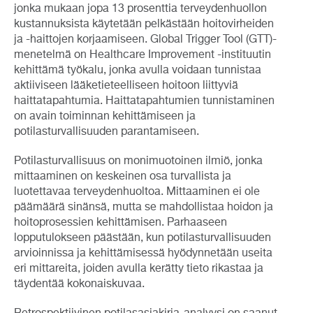
jonka mukaan jopa 13 prosenttia terveydenhuollon
kustannuksista käytetään pelkästään hoitovirheiden
ja -haittojen korjaamiseen. Global Trigger Tool (GTT)-
menetelmä on Healthcare Improvement -instituutin
kehittämä työkalu, jonka avulla voidaan tunnistaa
aktiiviseen lääketieteelliseen hoitoon liittyviä
haittatapahtumia. Haittatapahtumien tunnistaminen
on avain toiminnan kehittämiseen ja
potilasturvallisuuden parantamiseen.
Potilasturvallisuus on monimuotoinen ilmiö, jonka
mittaaminen on keskeinen osa turvallista ja
luotettavaa terveydenhuoltoa. Mittaaminen ei ole
päämäärä sinänsä, mutta se mahdollistaa hoidon ja
hoitoprosessien kehittämisen. Parhaaseen
lopputulokseen päästään, kun potilasturvallisuuden
arvioinnissa ja kehittämisessä hyödynnetään useita
eri mittareita, joiden avulla kerätty tieto rikastaa ja
täydentää kokonaiskuvaa.