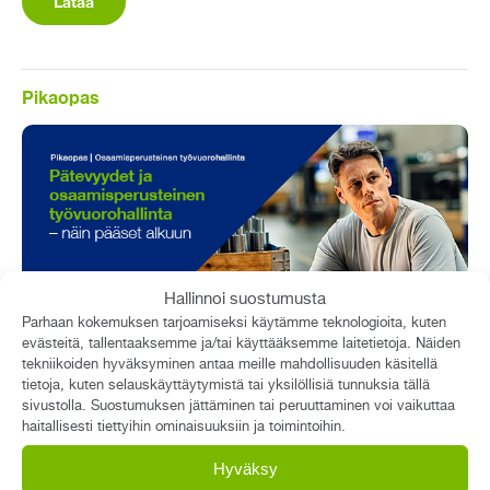
Lataa
Pikaopas
Hallinnoi suostumusta
Parhaan kokemuksen tarjoamiseksi käytämme teknologioita, kuten
Pätevyydet ja osaamisperusteinen
evästeitä, tallentaaksemme ja/tai käyttääksemme laitetietoja. Näiden
tekniikoiden hyväksyminen antaa meille mahdollisuuden käsitellä
työvuorohallinta – näin pääset alkuun
tietoja, kuten selauskäyttäytymistä tai yksilöllisiä tunnuksia tällä
sivustolla. Suostumuksen jättäminen tai peruuttaminen voi vaikuttaa
Osaamisperusteinen työvuorohallinta minimoi laatu- ja
haitallisesti tiettyihin ominaisuuksiin ja toimintoihin.
turvallisuusriskit ja varmistaa riittävän, ajantasaisen
Hyväksy
osaamisen kaikissa työvuoroissa, tiimeissä ja yksiköissä.