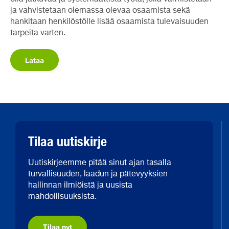
ja vahvistetaan olemassa olevaa osaamista sekä
hankitaan henkilöstölle lisää osaamista tulevaisuuden
tarpeita varten.
Lataa
Tilaa uutiskirje
Uutiskirjeemme pitää sinut ajan tasalla
turvallisuuden, laadun ja pätevyyksien
hallinnan ilmiöistä ja uusista
mahdollisuuksista.
Tilaa nyt