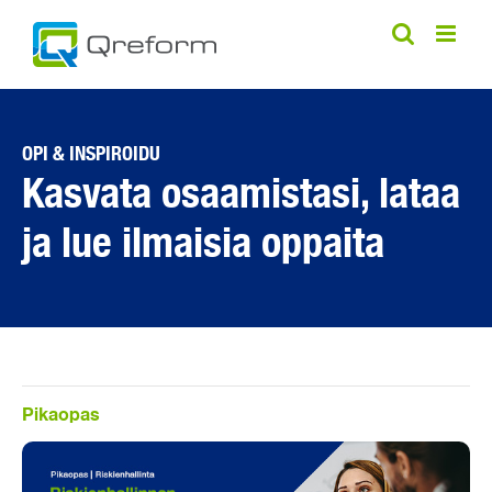
Skip
to
content
OPI & INSPIROIDU
Kasvata osaamistasi, lataa
ja lue ilmaisia oppaita
Pikaopas