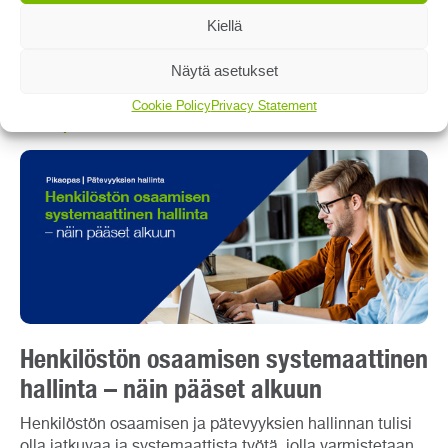
Kiellä
Lataa
Näytä asetukset
Cookie Policy
Privacy Statement
Pikaopas
Henkilöstön osaamisen systemaattinen
hallinta – näin pääset alkuun
Henkilöstön osaamisen ja pätevyyksien hallinnan tulisi
olla jatkuvaa ja systemaattista työtä, jolla varmistetaan