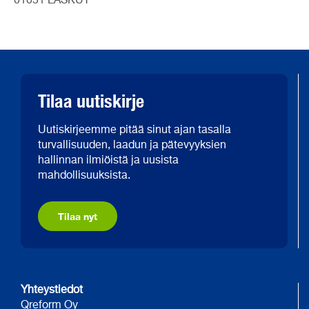
01051 LASKUT
Tilaa uutiskirje
Uutiskirjeemme pitää sinut ajan tasalla
turvallisuuden, laadun ja pätevyyksien
hallinnan ilmiöistä ja uusista
mahdollisuuksista.
Tilaa nyt
Yhteystiedot
Qreform Oy