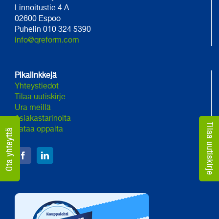
Linnoitustie 4 A
02600 Espoo
Puhelin 010 324 5390
info@qreform.com
Pikalinkkejä
Yhteystiedot
Tilaa uutiskirje
Ura meillä
Asiakastarinoita
Lataa oppaita