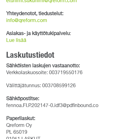
etunimi.sukunimi@qreform.com
Yhteydenotot, tiedustelut:
info@qreform.com
Asiakas- ja käyttötukipalvelu
:
Lue lisää
Laskutustiedot
Sähköisten laskujen vastaanotto:
Verkkolaskuosoite: 003719550176
Välittäjätunnus: 003708599126
Sähköpostitse:
fennoa.FI.P.202147-0.idf3@pdfinbound.co
Paperilaskut:
Qreform Oy
PL 65019