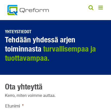
Skip
to
content
YHTEYSTIEDOT
Tehdään yhdessä arjen
toiminnasta
turvallisempaa ja
tuottavampaa.
Ota yhteyttä
Kerro, miten voimme auttaa.
Etunimi
*