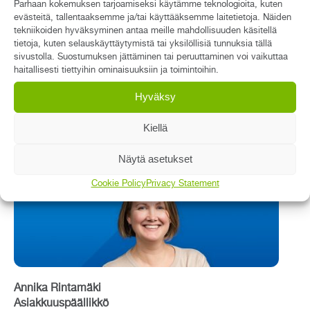
Parhaan kokemuksen tarjoamiseksi käytämme teknologioita, kuten
evästeitä, tallentaaksemme ja/tai käyttääksemme laitetietoja. Näiden
tekniikoiden hyväksyminen antaa meille mahdollisuuden käsitellä
tietoja, kuten selauskäyttäytymistä tai yksilöllisiä tunnuksia tällä
sivustolla. Suostumuksen jättäminen tai peruuttaminen voi vaikuttaa
haitallisesti tiettyihin ominaisuuksiin ja toimintoihin.
Hyväksy
Sarina Pohjasto
Asiakkuuspäällikkö
Kiellä
sarina.pohjasto@qreform.com
+358 40 865 8744
Näytä asetukset
Cookie Policy
Privacy Statement
Annika Rintamäki
Asiakkuuspäällikkö