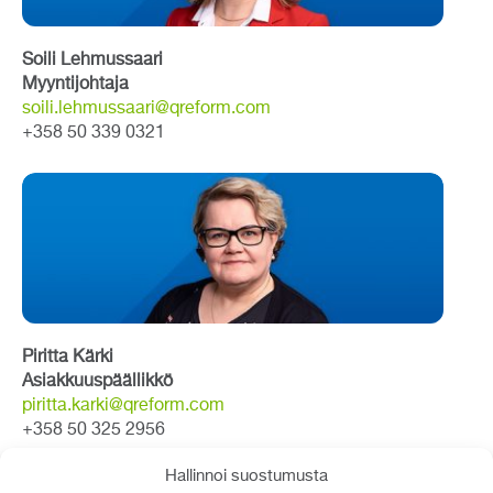
Soili Lehmussaari
Myyntijohtaja
soili.lehmussaari@qreform.com
+358 50 339 0321
Piritta Kärki
Asiakkuuspäällikkö
piritta.karki@qreform.com
+358 50 325 2956
Hallinnoi suostumusta