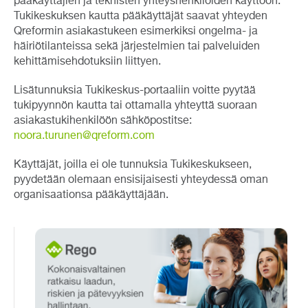
pääkäyttäjien ja teknisten yhteyshenkilöiden käyttöön.
Tukikeskuksen kautta pääkäyttäjät saavat yhteyden
Qreformin asiakastukeen esimerkiksi ongelma- ja
häiriötilanteissa sekä järjestelmien tai palveluiden
kehittämisehdotuksiin liittyen.
Lisätunnuksia Tukikeskus-portaaliin voitte pyytää
tukipyynnön kautta tai ottamalla yhteyttä suoraan
asiakastukihenkilöön sähköpostitse:
noora.turunen@qreform.com
Käyttäjät, joilla ei ole tunnuksia Tukikeskukseen,
pyydetään olemaan ensisijaisesti yhteydessä oman
organisaationsa pääkäyttäjään.