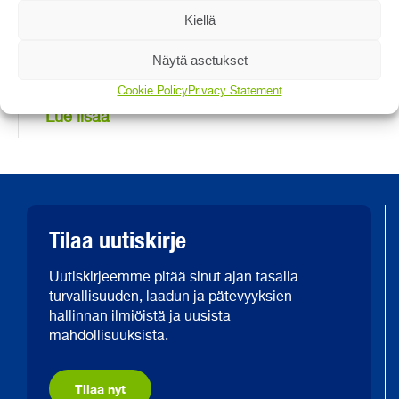
Kiellä
Näytä asetukset
Potilasturvaportti
Cookie Policy
Privacy Statement
Lue lisää
Tilaa uutiskirje
Uutiskirjeemme pitää sinut ajan tasalla
turvallisuuden, laadun ja pätevyyksien
hallinnan ilmiöistä ja uusista
mahdollisuuksista.
Tilaa nyt