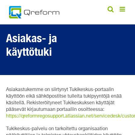
Skip
to
content
Asiakas- ja
käyttötuki
Asiakastukemme on siirtynyt Tukikeskus-portaalin
käyttöön eikä sähköpostitse tulleita tukipyyntöjä enää
käsitellä. Rekisteröityneet Tukikeskuksen käyttäjät
pääsevät kirjautumaan portaaliin osoitteessa:
https://qreformregosupport.atlassian.net/servicedesk/custo
Tukikeskus-palvelu on tarkoitettu organisaation