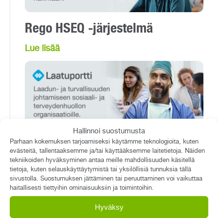
Rego HSEQ -järjestelmä
Lue lisää
Hallinnoi suostumusta
Laatuportti-järjestelmä
Parhaan kokemuksen tarjoamiseksi käytämme teknologioita, kuten
evästeitä, tallentaaksemme ja/tai käyttääksemme laitetietoja. Näiden
tekniikoiden hyväksyminen antaa meille mahdollisuuden käsitellä
Lue lisää
tietoja, kuten selauskäyttäytymistä tai yksilöllisiä tunnuksia tällä
sivustolla. Suostumuksen jättäminen tai peruuttaminen voi vaikuttaa
haitallisesti tiettyihin ominaisuuksiin ja toimintoihin.
Hyväksy