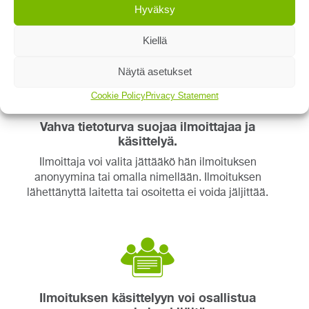
Hyväksy
Ilmoitus voidaan tehdä millä päätelaitteella tahansa ja
mistä tahansa.
Kiellä
Näytä asetukset
Cookie Policy
Privacy Statement
Vahva tietoturva suojaa ilmoittajaa ja
käsittelyä.
Ilmoittaja voi valita jättääkö hän ilmoituksen
anonyymina tai omalla nimellään. Ilmoituksen
lähettänyttä laitetta tai osoitetta ei voida jäljittää.
Ilmoituksen käsittelyyn voi osallistua