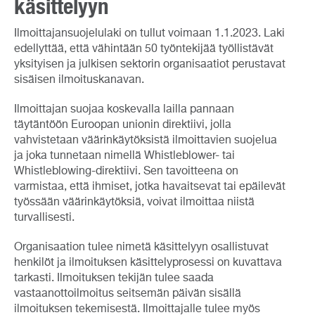
käsittelyyn
Ilmoittajansuojelulaki on tullut voimaan 1.1.2023. Laki
edellyttää, että vähintään 50 työntekijää työllistävät
yksityisen ja julkisen sektorin organisaatiot perustavat
sisäisen ilmoituskanavan.
Ilmoittajan suojaa koskevalla lailla pannaan
täytäntöön Euroopan unionin direktiivi, jolla
vahvistetaan väärinkäytöksistä ilmoittavien suojelua
ja joka tunnetaan nimellä Whistleblower- tai
Whistleblowing-direktiivi. Sen tavoitteena on
varmistaa, että ihmiset, jotka havaitsevat tai epäilevät
työssään väärinkäytöksiä, voivat ilmoittaa niistä
turvallisesti.
Organisaation tulee nimetä käsittelyyn osallistuvat
henkilöt ja ilmoituksen käsittelyprosessi on kuvattava
tarkasti. Ilmoituksen tekijän tulee saada
vastaanottoilmoitus seitsemän päivän sisällä
ilmoituksen tekemisestä. Ilmoittajalle tulee myös