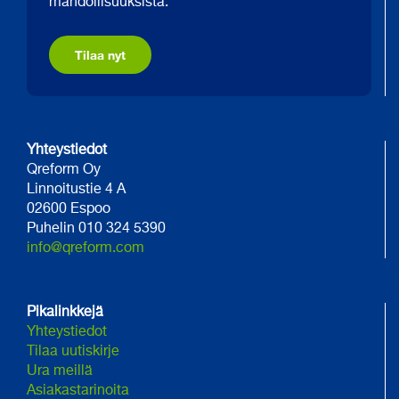
mahdollisuuksista.
Tilaa nyt
Yhteystiedot
Qreform Oy
Linnoitustie 4 A
02600 Espoo
Puhelin 010 324 5390
info@qreform.com
Pikalinkkejä
Yhteystiedot
Tilaa uutiskirje
Ura meillä
Asiakastarinoita