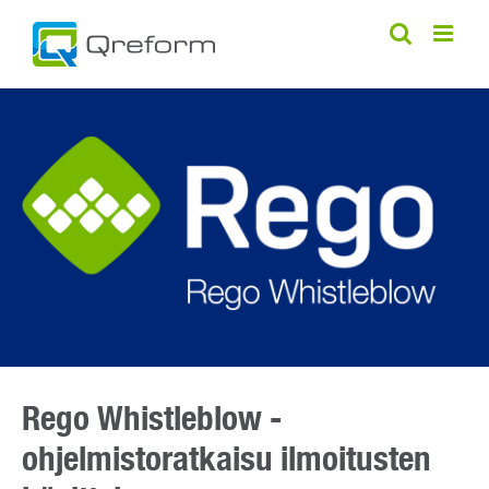
Skip
to
content
Rego Whistleblow -
ohjelmistoratkaisu ilmoitusten