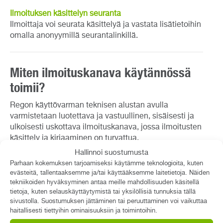
Ilmoituksen käsittelyn seuranta
Ilmoittaja voi seurata käsittelyä ja vastata lisätietoihin
omalla anonyymillä seurantalinkillä.
Miten ilmoituskanava käytännössä
toimii?
Regon käyttövarman teknisen alustan avulla
varmistetaan luotettava ja vastuullinen, sisäisesti ja
ulkoisesti uskottava ilmoituskanava, jossa ilmoitusten
käsittely ja kirjaaminen on turvattua.
Hallinnoi suostumusta
Parhaan kokemuksen tarjoamiseksi käytämme teknologioita, kuten
evästeitä, tallentaaksemme ja/tai käyttääksemme laitetietoja. Näiden
tekniikoiden hyväksyminen antaa meille mahdollisuuden käsitellä
tietoja, kuten selauskäyttäytymistä tai yksilöllisiä tunnuksia tällä
sivustolla. Suostumuksen jättäminen tai peruuttaminen voi vaikuttaa
haitallisesti tiettyihin ominaisuuksiin ja toimintoihin.
Joustava ja helppo ilmoittaminen.