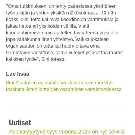
”Oma tutkimukseni on tehty pääasiassa yksittäisen
työntekijän ja yhden yksikön näkökulmasta. Tämän
lisäksi olisi totta kai hyvä koordinoida vaatimuksia ja
jakaa tietoa eri yksiköiden välillä. Vielä
kunnianhimoisemmin ajatellen tavoitteena voisi olla
jopa valtakunnallinen yhteistyö. Vaikka jokaisen
organisaation on totta kai huomioitava oma
toimintaympäristönsä, sama viitekehys asettaa raamit
kaikkien työlle”, Sini toteaa.
Lue lisää
Sini Mustosen opinnäytetyö: Johtamisen merkitys
lääkinnällisten laitteiden osaamisen varmistamisessa
Uutiset
Asiakastyytyväisyys vuonna 2026 on nyt selvillä