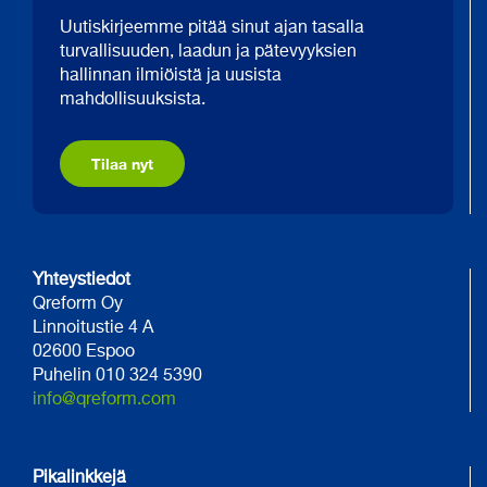
Uutiskirjeemme pitää sinut ajan tasalla
turvallisuuden, laadun ja pätevyyksien
hallinnan ilmiöistä ja uusista
mahdollisuuksista.
Tilaa nyt
Yhteystiedot
Qreform Oy
Linnoitustie 4 A
02600 Espoo
Puhelin 010 324 5390
info@qreform.com
Pikalinkkejä