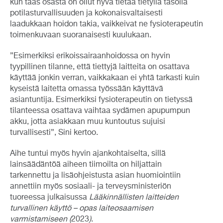
kun taas osasta on ollut hyvä tietää tietyllä tasolla
potilasturvallisuuden ja kokonaisvaltaisesti
laadukkaan hoidon takia, vaikkeivat ne fysioterapeutin
toimenkuvaan suoranaisesti kuulukaan.
”Esimerkiksi erikoissairaanhoidossa on hyvin
tyypillinen tilanne, että tiettyjä laitteita on osattava
käyttää jonkin verran, vaikkakaan ei yhtä tarkasti kuin
kyseistä laitetta omassa työssään käyttävä
asiantuntija. Esimerkiksi fysioterapeutin on tietyssä
tilanteessa osattava vaihtaa sydämen apupumpun
akku, jotta asiakkaan muu kuntoutus sujuisi
turvallisesti”, Sini kertoo.
Aihe tuntui myös hyvin ajankohtaiselta, sillä
lainsäädäntöä aiheen tiimoilta on hiljattain
tarkennettu ja lisäohjeistusta asian huomiointiin
annettiin myös sosiaali- ja terveysministeriön
tuoreessa julkaisussa
Lääkinnällisten laitteiden
turvallinen käyttö – opas laiteosaamisen
varmistamiseen (
2023
)
.