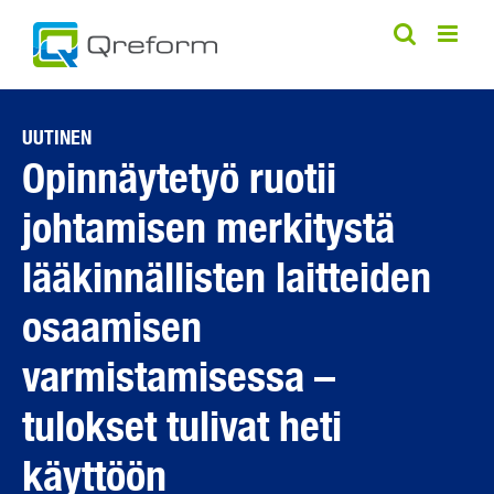
Skip
to
content
UUTINEN
Opinnäytetyö ruotii
johtamisen merkitystä
lääkinnällisten laitteiden
osaamisen
varmistamisessa –
tulokset tulivat heti
käyttöön