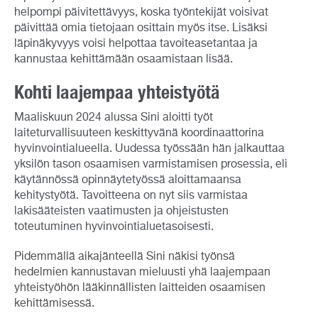
helpompi päivitettävyys, koska työntekijät voisivat
päivittää omia tietojaan osittain myös itse. Lisäksi
läpinäkyvyys voisi helpottaa tavoiteasetantaa ja
kannustaa kehittämään osaamistaan lisää.
Kohti laajempaa yhteistyötä
Maaliskuun 2024 alussa Sini aloitti työt
laiteturvallisuuteen keskittyvänä koordinaattorina
hyvinvointialueella. Uudessa työssään hän jalkauttaa
yksilön tason osaamisen varmistamisen prosessia, eli
käytännössä opinnäytetyössä aloittamaansa
kehitystyötä. Tavoitteena on nyt siis varmistaa
lakisääteisten vaatimusten ja ohjeistusten
toteutuminen hyvinvointialuetasoisesti.
Pidemmällä aikajänteellä Sini näkisi työnsä
hedelmien kannustavan mieluusti yhä laajempaan
yhteistyöhön lääkinnällisten laitteiden osaamisen
kehittämisessä.