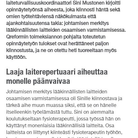
laiteturvallisuuskoordinaattori Sini Mustonen kirjoitti
opinnäytetyönsä aiheesta, joka kiinnosti häntä sekä
omien työtehtäviensä näkökulmasta että
ajankohtaisuutensa takia: johtamisen merkitys
lääkinnällisten laitteiden osaamisen varmistamisessa.
Qreformin toimeksiannon pohjalta toteutetun
opinnäytetyön tulokset ovat herättäneet paljon
kiinnostusta, ja ne on otettu heti tuoreeltaan myös
käyttöön.
Laaja laiterepertuaari aiheuttaa
monelle päänvaivaa
Johtamisen merkitys lääkinnällisten laitteiden
osaamisen varmistamisessa oli Sinille kiinnostava ja
tärkeä aihe muun muassa siksi, että se on hänelle
itselleenkin työelämästä tuttu. Sini on aiemmalta
koulutukseltaan fysioterapeutti, jossa työssä hän on
käyttänyt monenlaisia lääkinnällisiä laitteita. Osa
laitteista on liittynyt kiinteästi fysioterapeutin työhön,