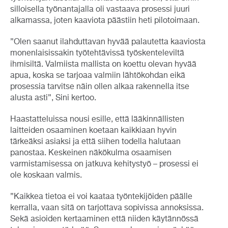
silloisella työnantajalla oli vastaava prosessi juuri
alkamassa, joten kaaviota päästiin heti pilotoimaan.
”Olen saanut ilahduttavan hyvää palautetta kaaviosta
monenlaisissakin työtehtävissä työskenteleviltä
ihmisiltä. Valmiista mallista on koettu olevan hyvää
apua, koska se tarjoaa valmiin lähtökohdan eikä
prosessia tarvitse näin ollen alkaa rakennella itse
alusta asti”, Sini kertoo.
Haastatteluissa nousi esille, että lääkinnällisten
laitteiden osaaminen koetaan kaikkiaan hyvin
tärkeäksi asiaksi ja että siihen todella halutaan
panostaa. Keskeinen näkökulma osaamisen
varmistamisessa on jatkuva kehitystyö – prosessi ei
ole koskaan valmis.
”Kaikkea tietoa ei voi kaataa työntekijöiden päälle
kerralla, vaan sitä on tarjottava sopivissa annoksissa.
Sekä asioiden kertaaminen että niiden käytännössä