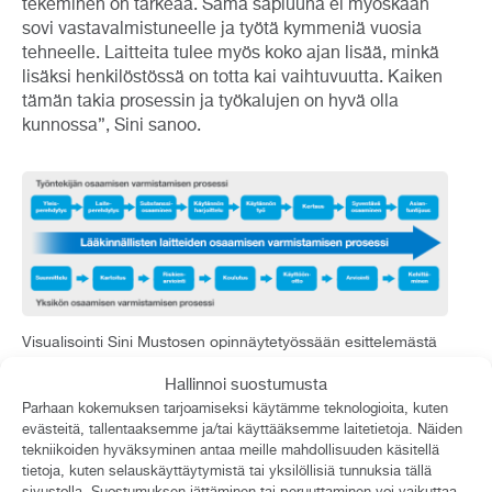
tekeminen on tärkeää. Sama sapluuna ei myöskään
sovi vastavalmistuneelle ja työtä kymmeniä vuosia
tehneelle. Laitteita tulee myös koko ajan lisää, minkä
lisäksi henkilöstössä on totta kai vaihtuvuutta. Kaiken
tämän takia prosessin ja työkalujen on hyvä olla
kunnossa”, Sini sanoo.
Visualisointi Sini Mustosen opinnäytetyössään esittelemästä
prosessikaaviosta.
Hallinnoi suostumusta
Työkaluja on tarjolla paljon
Parhaan kokemuksen tarjoamiseksi käytämme teknologioita, kuten
evästeitä, tallentaaksemme ja/tai käyttääksemme laitetietoja. Näiden
Käytännön keinoja osaamisen hallintaan ja jatkuvaan
tekniikoiden hyväksyminen antaa meille mahdollisuuden käsitellä
tietoja, kuten selauskäyttäytymistä tai yksilöllisiä tunnuksia tällä
kehittämiseen on paljon. Sini luettelee muun muassa