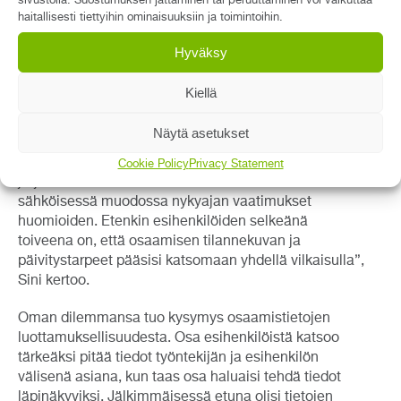
sivustolla. Suostumuksen jättäminen tai peruuttaminen voi vaikuttaa
laitevalmistajien ja oman organisaation koulutukset,
haitallisesti tiettyihin ominaisuuksiin ja toimintoihin.
verkkokurssit, kehityskeskustelut, vuosikellot, ohjatun
perehdytyksen ja harjoittelun sekä näyttöpohjaisen
Hyväksy
osaamisen varmistamisen. Suunnitelmallisen
prosessin lisäksi tutkimuksessa nousi esiin työn
Kiellä
helpottaminen nykyajan vaatimuksiin vastaavalla
järjestelmäratkaisulla.
Näytä asetukset
”Konsensus oli, että osaamisen seurannan
Cookie Policy
Privacy Statement
järjestelmän tai dokumentaation tulisi olla
sähköisessä muodossa nykyajan vaatimukset
huomioiden. Etenkin esihenkilöiden selkeänä
toiveena on, että osaamisen tilannekuvan ja
päivitystarpeet pääsisi katsomaan yhdellä vilkaisulla”,
Sini kertoo.
Oman dilemmansa tuo kysymys osaamistietojen
luottamuksellisuudesta. Osa esihenkilöistä katsoo
tärkeäksi pitää tiedot työntekijän ja esihenkilön
välisenä asiana, kun taas osa haluaisi tehdä tiedot
läpinäkyviksi. Jälkimmäisessä etuna olisi tietojen