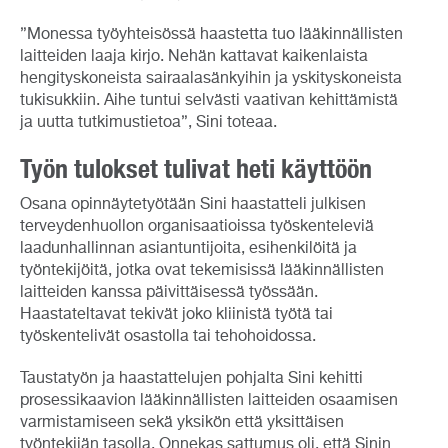
”Monessa työyhteisössä haastetta tuo lääkinnällisten
laitteiden laaja kirjo. Nehän kattavat kaikenlaista
hengityskoneista sairaalasänkyihin ja yskityskoneista
tukisukkiin. Aihe tuntui selvästi vaativan kehittämistä
ja uutta tutkimustietoa”, Sini toteaa.
Työn tulokset tulivat heti käyttöön
Osana opinnäytetyötään Sini haastatteli julkisen
terveydenhuollon organisaatioissa työskenteleviä
laadunhallinnan asiantuntijoita, esihenkilöitä ja
työntekijöitä, jotka ovat tekemisissä lääkinnällisten
laitteiden kanssa päivittäisessä työssään.
Haastateltavat tekivät joko kliinistä työtä tai
työskentelivät osastolla tai tehohoidossa.
Taustatyön ja haastattelujen pohjalta Sini kehitti
prosessikaavion lääkinnällisten laitteiden osaamisen
varmistamiseen sekä yksikön että yksittäisen
työntekijän tasolla. Onnekas sattumus oli, että Sinin