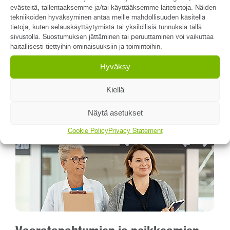
evästeitä, tallentaaksemme ja/tai käyttääksemme laitetietoja. Näiden
tekniikoiden hyväksyminen antaa meille mahdollisuuden käsitellä
tietoja, kuten selauskäyttäytymistä tai yksilöllisiä tunnuksia tällä
sivustolla. Suostumuksen jättäminen tai peruuttaminen voi vaikuttaa
Uutiset
haitallisesti tiettyihin ominaisuuksiin ja toimintoihin.
Asiakastyytyväisyys vuonna 2026 on nyt selvillä
Hyväksy
Qreformin juhlavuosi 2026 alkaa
Kiellä
Kemikaalirekisteri uudistui Regossa ja
Laatuportissa
Näytä asetukset
Cookie Policy
Privacy Statement