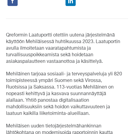
Qreformin Laatuportti otettiin uutena järjestelmänä
käyttöön Mehiläisessä huhtikuussa 2023. Laatuportin
avulla ilmoitetaan vaaratapahtumista ja
turvallisuuspoikkeamista sekä hoidetaan
asiakaspalautteen vastaanottoa ja käsittelyä.
Mehiläinen tarjoaa sosiaali- ja terveyspalveluja yli 820
toimipisteessä ympäri Suomen sekä Virossa,
Ruotsissa ja Saksassa. 113-vuotias Mehiläinen on
nopeasti kehittyvä ja kasvava suunnannäyttäjä
alallaan. Yhtiö panostaa digitalisaation
mahdollisuuksiin sekä hoidon vaikuttavuuteen ja
laatuun kaikilla liiketoiminta-alueillaan.
Mehiläisen uuden tietojärjestelmähankinnan
lähtökohtana on modernisoida raportoinnin kautta