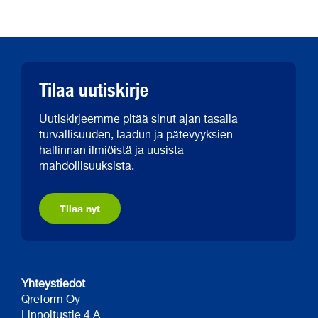
Tilaa uutiskirje
Uutiskirjeemme pitää sinut ajan tasalla
turvallisuuden, laadun ja pätevyyksien
hallinnan ilmiöistä ja uusista
mahdollisuuksista.
Tilaa nyt
Yhteystiedot
Qreform Oy
Linnoitustie 4 A