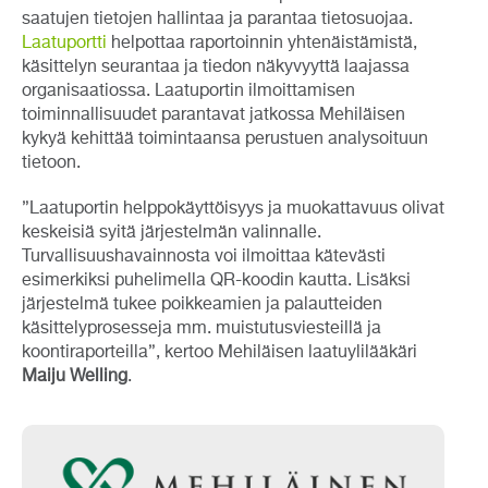
saatujen tietojen hallintaa ja parantaa tietosuojaa.
Laatuportti
helpottaa raportoinnin yhtenäistämistä,
käsittelyn seurantaa ja tiedon näkyvyyttä laajassa
organisaatiossa. Laatuportin ilmoittamisen
toiminnallisuudet parantavat jatkossa Mehiläisen
kykyä kehittää toimintaansa perustuen analysoituun
tietoon.
”Laatuportin helppokäyttöisyys ja muokattavuus olivat
keskeisiä syitä järjestelmän valinnalle.
Turvallisuushavainnosta voi ilmoittaa kätevästi
esimerkiksi puhelimella QR-koodin kautta. Lisäksi
järjestelmä tukee poikkeamien ja palautteiden
käsittelyprosesseja mm. muistutusviesteillä ja
koontiraporteilla”, kertoo Mehiläisen laatuylilääkäri
Maiju Welling
.