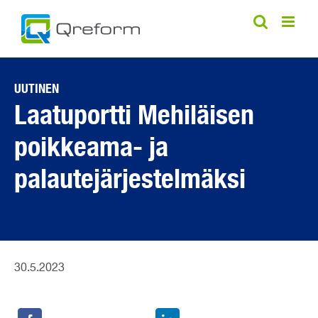
Skip
to
content
UUTINEN
Laatuportti Mehiläisen
poikkeama- ja
palautejärjestelmäksi
30.5.2023