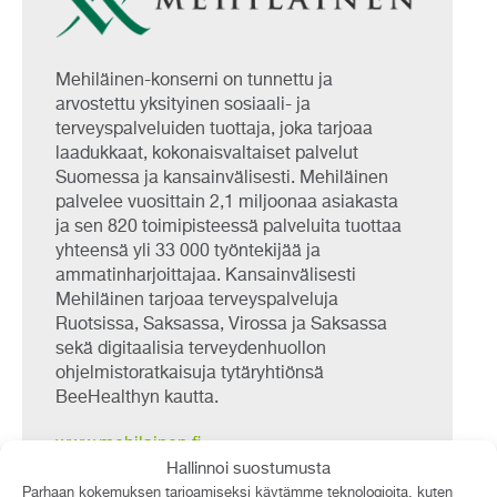
Mehiläinen-konserni on tunnettu ja
arvostettu yksityinen sosiaali- ja
terveyspalveluiden tuottaja, joka tarjoaa
laadukkaat, kokonaisvaltaiset palvelut
Suomessa ja kansainvälisesti. Mehiläinen
palvelee vuosittain 2,1 miljoonaa asiakasta
ja sen 820 toimipisteessä palveluita tuottaa
yhteensä yli 33 000 työntekijää ja
ammatinharjoittajaa. Kansainvälisesti
Mehiläinen tarjoaa terveyspalveluja
Ruotsissa, Saksassa, Virossa ja Saksassa
sekä digitaalisia terveydenhuollon
ohjelmistoratkaisuja tytäryhtiönsä
BeeHealthyn kautta.
www.mehilainen.fi
Hallinnoi suostumusta
Parhaan kokemuksen tarjoamiseksi käytämme teknologioita, kuten