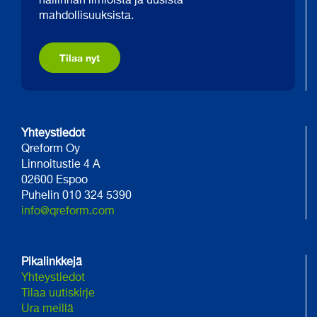
hallinnan ilmiöistä ja uusista
mahdollisuuksista.
Tilaa nyt
Yhteystiedot
Qreform Oy
Linnoitustie 4 A
02600 Espoo
Puhelin 010 324 5390
info@qreform.com
Pikalinkkejä
Yhteystiedot
Tilaa uutiskirje
Ura meillä