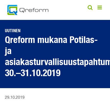
Skip
to
content
UUTINEN
Qreform mukana Potilas-
ja
asiakasturvallisuustapahtu
30.–31.10.2019
29.10.2019