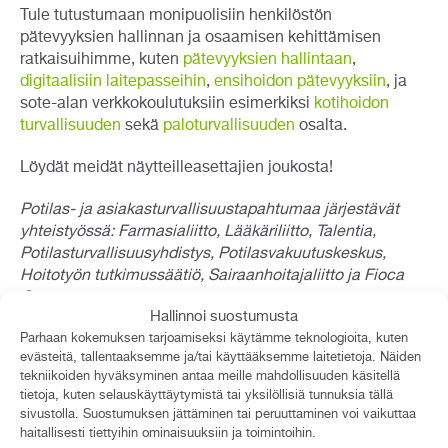
Tule tutustumaan monipuolisiin henkilöstön
pätevyyksien hallinnan ja osaamisen kehittämisen
ratkaisuihimme, kuten
pätevyyksien hallintaan
,
digitaalisiin laitepasseihin
,
ensihoidon pätevyyksiin
, ja
sote-alan verkkokoulutuksiin esimerkiksi
kotihoidon
turvallisuuden
sekä
paloturvallisuuden
osalta.
Löydät meidät näytteilleasettajien joukosta!
Potilas- ja asiakasturvallisuustapahtumaa järjestävät
yhteistyössä: Farmasialiitto, Lääkäriliitto, Talentia,
Potilasturvallisuusyhdistys, Potilasvakuutuskeskus,
Hoitotyön tutkimussäätiö, Sairaanhoitajaliitto ja Fioca
Oy.
Hallinnoi suostumusta
Parhaan kokemuksen tarjoamiseksi käytämme teknologioita, kuten
evästeitä, tallentaaksemme ja/tai käyttääksemme laitetietoja. Näiden
Uutiset
tekniikoiden hyväksyminen antaa meille mahdollisuuden käsitellä
tietoja, kuten selauskäyttäytymistä tai yksilöllisiä tunnuksia tällä
sivustolla. Suostumuksen jättäminen tai peruuttaminen voi vaikuttaa
Asiakastyytyväisyys vuonna 2026 on nyt selvillä
haitallisesti tiettyihin ominaisuuksiin ja toimintoihin.