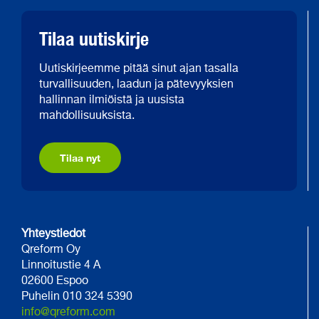
Tilaa uutiskirje
Uutiskirjeemme pitää sinut ajan tasalla
turvallisuuden, laadun ja pätevyyksien
hallinnan ilmiöistä ja uusista
mahdollisuuksista.
Tilaa nyt
Yhteystiedot
Qreform Oy
Linnoitustie 4 A
02600 Espoo
Puhelin 010 324 5390
info@qreform.com