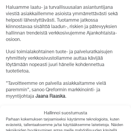
Haluamme laatu- ja turvallisuusalan asiantuntijana
viestiä asiakkaillemme asioista ymmärrettävästi sekä
helposti lähestyttävästi. Tuotamme jatkossa
kiinnostavaa sisältöä laadun-, riskien ja pätevyyksien
hallinnan trendeistä verkkosivujemme Ajankohtaista-
osioon.
Uusi toimialakohtainen tuote- ja palveluratkaisujen
ryhmittely verkkosivustollamme auttaa kävijää
löytämään nopeasti juuri hänelle kohdennettua
tuotetietoa.
”Tavoitteemme on palvella asiakkaitamme vielä
paremmin”, sanoo Qreformin markkinointi- ja
myyntijohtaja
Jaana Raaska
.
”Uskon, että verkkosivujemme sisältö kohtaa nyt
Hallinnoi suostumusta
paremmin ydinasiakaskohderyhmien tiedonjanon
Parhaan kokemuksen tarjoamiseksi käytämme teknologioita, kuten
tarpeet ja tämä johtaa nopeammin
evästeitä, tallentaaksemme ja/tai käyttääksemme laitetietoja. Näiden
yhteistyökeskustelujen aloittamiseen”, sanoo Raaska.
tekniikoiden hyväksyminen antaa meille mahdollisuuden käsitellä