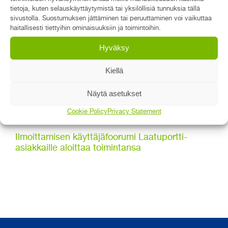
tietoja, kuten selauskäyttäytymistä tai yksilöllisiä tunnuksia tällä
sivustolla. Suostumuksen jättäminen tai peruuttaminen voi vaikuttaa
haitallisesti tiettyihin ominaisuuksiin ja toimintoihin.
Uutiset
Hyväksy
Asiakastyytyväisyys vuonna 2026 on nyt selvillä
Kiellä
Qreformin juhlavuosi 2026 alkaa
Kemikaalirekisteri uudistui Regossa ja
Näytä asetukset
Laatuportissa
Cookie Policy
Privacy Statement
Ilmoittaminen helpottui organisaatioiden välillä
Ilmoittamisen käyttäjäfoorumi Laatuportti-
asiakkaille aloittaa toimintansa