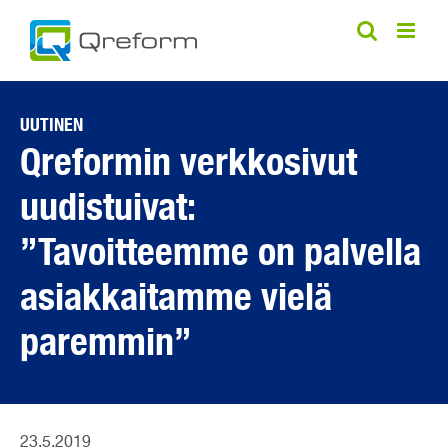
Skip
to
content
UUTINEN
Qreformin verkkosivut
uudistuivat:
”Tavoitteemme on palvella
asiakkaitamme vielä
paremmin”
23.5.2019