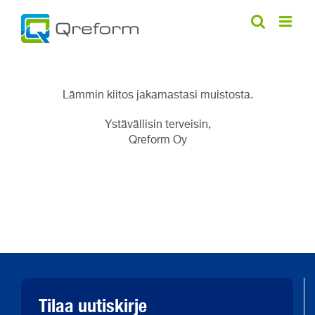
Skip
to
content
Lämmin kiitos jakamastasi muistosta.
Ystävällisin terveisin,
Qreform Oy
Tilaa uutiskirje