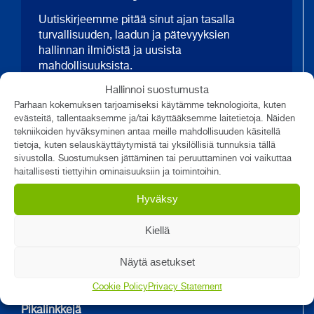
Uutiskirjeemme pitää sinut ajan tasalla
turvallisuuden, laadun ja pätevyyksien
hallinnan ilmiöistä ja uusista
mahdollisuuksista.
Hallinnoi suostumusta
Parhaan kokemuksen tarjoamiseksi käytämme teknologioita, kuten
Tilaa nyt
evästeitä, tallentaaksemme ja/tai käyttääksemme laitetietoja. Näiden
tekniikoiden hyväksyminen antaa meille mahdollisuuden käsitellä
tietoja, kuten selauskäyttäytymistä tai yksilöllisiä tunnuksia tällä
sivustolla. Suostumuksen jättäminen tai peruuttaminen voi vaikuttaa
haitallisesti tiettyihin ominaisuuksiin ja toimintoihin.
Yhteystiedot
Qreform Oy
Hyväksy
Linnoitustie 4 A
02600 Espoo
Kiellä
Puhelin 010 324 5390
info@qreform.com
Näytä asetukset
Cookie Policy
Privacy Statement
Pikalinkkejä