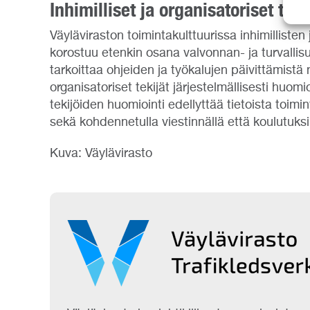
Inhimilliset ja organisatoriset tek
Väyläviraston toimintakulttuurissa inhimilliste
korostuu etenkin osana valvonnan- ja turvall
tarkoittaa ohjeiden ja työkalujen päivittämistä 
organisatoriset tekijät järjestelmällisesti huo
tekijöiden huomiointi edellyttää tietoista toimi
sekä kohdennetulla viestinnällä että koulutuksil
Kuva: Väylävirasto