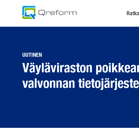
Skip
to
Ratka
content
UUTINEN
Väyläviraston poikkea
valvonnan tietojärjest