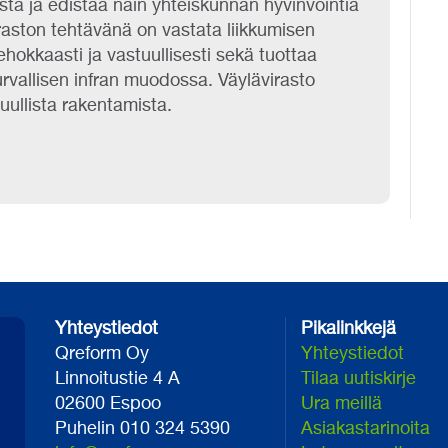
osta ja edistää näin yhteiskunnan hyvinvointia
raston tehtävänä on vastata liikkumisen
hokkaasti ja vastuullisesti sekä tuottaa
urvallisen infran muodossa. Väylävirasto
tuullista rakentamista.
Yhteystiedot
Pikalinkkejä
Qreform Oy
Yhteystiedot
Linnoitustie 4 A
Tilaa uutiskirje
02600 Espoo
Ura meillä
Puhelin 010 324 5390
Asiakastarinoita