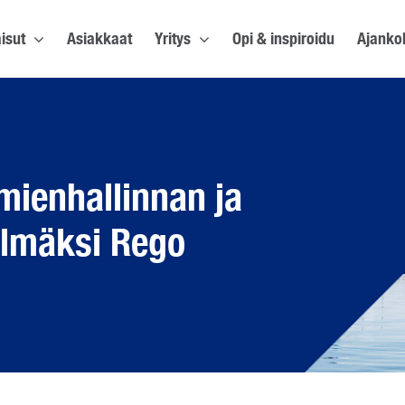
isut
Asiakkaat
Yritys
Opi & inspiroidu
Ajanko
mienhallinnan ja
elmäksi Rego