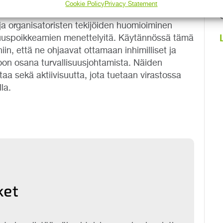
ijät osana turvallisuusjohtamista
Cookie Policy
Privacy Statement
n ja organisatoristen tekijöiden huomioiminen
isuuspoikkeamien menettelyitä. Käytännössä tämä
niin, että ne ohjaavat ottamaan inhimilliset ja
mioon osana turvallisuusjohtamista. Näiden
ntaa sekä aktiivisuutta, jota tuetaan virastossa
la.