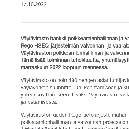
17.10.2022
Väylävirasto hankkii poikkeamienhallinnan ja v
Rego HSEQ-järjestelmän valvonnan- ja vaarat
Väyläviraston poikkeamienhallinnan ja valvonna
Tämä lisää toiminnan tehokkuutta, yhtenäisyytt
marraskuun 2022 loppuun mennessä.
Väylävirasto on noin 480 hengen asiantuntijavira
väyläverkon suunnitteluun, kehittämiseen ja k
yhteensovittamiseen. Lisäksi Väylävirasto vast
järjestämisestä.
Väyläviraston uuden Rego-tietojärjestelmähan
poikkeamienhallinnan ja valvonnan prosessien t