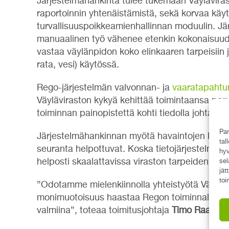
Järjestelmähankinta tulee tukemaan Väyläviras
raportoinnin yhtenäistämistä, sekä korvaa käy
turvallisuuspoikkeamienhallinnan moduulin. 
manuaalinen työ vähenee etenkin kokonaisuude
vastaa väylänpidon koko elinkaaren tarpeisiin 
rata, vesi) käytössä.
Rego-järjestelmän valvonnan- ja
vaaratapahtu
Väyläviraston kykyä kehittää toimintaansa peru
toiminnan painopistettä kohti tiedolla johtami
Par
Järjestelmähankinnan myötä havaintojen kirjaa
tal
seuranta helpottuvat. Koska tietojärjestelmä 
hyv
helposti skaalattavissa viraston tarpeiden mu
sel
jät
toi
”Odotamme mielenkiinnolla yhteistyötä Väylävi
monimuotoisuus haastaa Regon toiminnallisuud
valmiina”, toteaa toimitusjohtaja
Timo Raaska