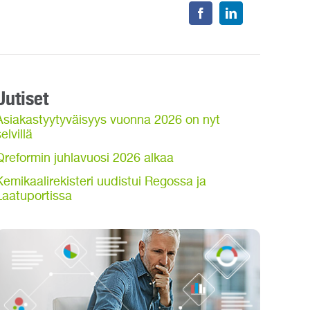
Uutiset
Asiakastyytyväisyys vuonna 2026 on nyt
elvillä
Qreformin juhlavuosi 2026 alkaa
Kemikaalirekisteri uudistui Regossa ja
Laatuportissa