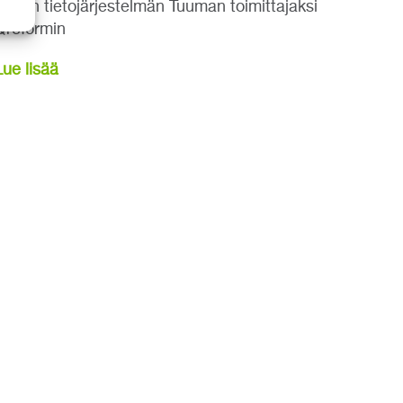
uuden tietojärjestelmän Tuuman toimittajaksi
Qreformin
Lue lisää