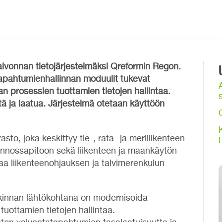
alvonnan tietojärjestelmäksi Qreformin Regon.
apahtumienhallinnan moduulit tukevat
n prosessien tuottamien tietojen hallintaa.
s
ä ja laatua. Järjestelmä otetaan käyttöön
sto, joka keskittyy tie-, rata- ja meriliikenteen
unnossapitoon sekä liikenteen ja maankäytön
aa liikenteenohjauksen ja talvimerenkulun
kinnan lähtökohtana on modernisoida
uottamien tietojen hallintaa.