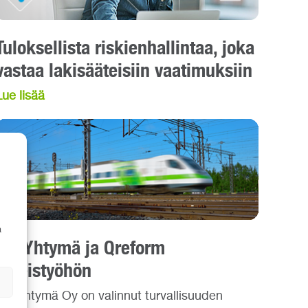
Tuloksellista riskienhallintaa, joka
vastaa lakisääteisiin vaatimuksiin
Lue lisää
a
VR-Yhtymä ja Qreform
yhteistyöhön
VR-Yhtymä Oy on valinnut turvallisuuden