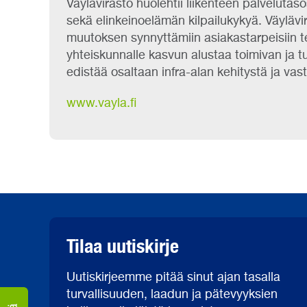
Väylävirasto huolehtii liikenteen palvelutas
sekä elinkeinoelämän kilpailukykyä. Väylävi
muutoksen synnyttämiin asiakastarpeisiin te
yhteiskunnalle kasvun alustaa toimivan ja t
edistää osaltaan infra-alan kehitystä ja vas
www.vayla.fi
Tilaa uutiskirje
Uutiskirjeemme pitää sinut ajan tasalla
turvallisuuden, laadun ja pätevyyksien