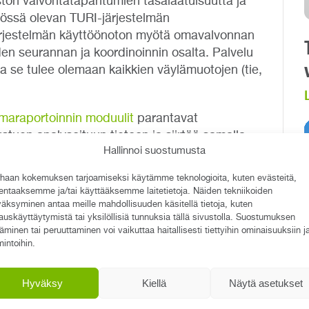
ton valvontatapahtumien tasalaatuisuutta ja
tössä olevan TURI-järjestelmän
Järjestelmän käyttöönoton myötä omavalvonnan
n seurannan ja koordinoinnin osalta. Palvelu
ja se tulee olemaan kaikkien väylämuotojen (tie,
maraportoinnin moduulit
parantavat
stuen analysoituun tietoon ja siirtää samalla
Hallinnoi suostumusta
sta myös turvallisuuden ja omavalvonnan osalta.
haan kokemuksen tarjoamiseksi käytämme teknologioita, kuten evästeitä,
minen, luokittelun yhtenäisyys ja toimenpiteiden
lentaaksemme ja/tai käyttääksemme laitetietoja. Näiden tekniikoiden
on rakennettu modulaarisesti, se on myös
äksyminen antaa meille mahdollisuuden käsitellä tietoja, kuten
kaan tulevaisuudessa.
auskäyttäytymistä tai yksilöllisiä tunnuksia tällä sivustolla. Suostumuksen
täminen tai peruuttaminen voi vaikuttaa haitallisesti tiettyihin ominaisuuksiin j
mintoihin.
raston kanssa. Viraston toiminnan laajuus ja
et uudella tasolla – mutta siihen olemme
Hyväksy
Kiellä
Näytä asetukset
Qreformista.