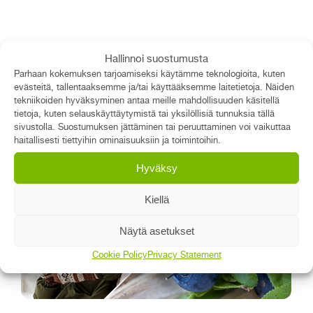
Hallinnoi suostumusta
Uutiset
Parhaan kokemuksen tarjoamiseksi käytämme teknologioita, kuten
evästeitä, tallentaaksemme ja/tai käyttääksemme laitetietoja. Näiden
Asiakastyytyväisyys vuonna 2026 on nyt selvillä
tekniikoiden hyväksyminen antaa meille mahdollisuuden käsitellä
tietoja, kuten selauskäyttäytymistä tai yksilöllisiä tunnuksia tällä
Qreformin juhlavuosi 2026 alkaa
sivustolla. Suostumuksen jättäminen tai peruuttaminen voi vaikuttaa
haitallisesti tiettyihin ominaisuuksiin ja toimintoihin.
Kemikaalirekisteri uudistui Regossa ja
Laatuportissa
Hyväksy
Kiellä
Näytä asetukset
Cookie Policy
Privacy Statement