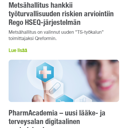
Metsähallitus hankkii
työturvallisuuden riskien arviointiin
Rego HSEQ-järjestelmän
Metsähallitus on valinnut uuden ”TS-työkalun”
toimittajaksi Qreformin.
Lue lisää
PharmAcademia – uusi lääke- ja
terveysalan digitaalinen