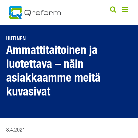
Skip
to
content
UUTINEN
Ammattitaitoinen ja
luotettava – näin
asiakkaamme meitä
kuvasivat
8.4.2021