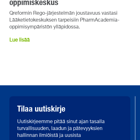
oppimiskeskus
Qreformin Rego-järjestelmän joustavuus vastasi
Lääketietokeskuksen tarpeisiin PharmAcademia-
oppimisympäristön ylläpidossa.
Lue lisää
Tilaa uutiskirje
Uutiskirjeemme pitää sinut ajan tasalla
turvallisuuden, laadun ja pätevyyksien
hallinnan ilmiöistä ja uusista