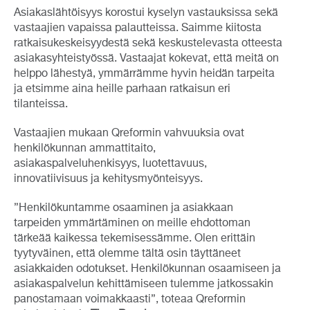
Asiakaslähtöisyys korostui kyselyn vastauksissa sekä
vastaajien vapaissa palautteissa. Saimme kiitosta
ratkaisukeskeisyydestä sekä keskustelevasta otteesta
asiakasyhteistyössä. Vastaajat kokevat, että meitä on
helppo lähestyä, ymmärrämme hyvin heidän tarpeita
ja etsimme aina heille parhaan ratkaisun eri
tilanteissa.
Vastaajien mukaan Qreformin vahvuuksia ovat
henkilökunnan ammattitaito,
asiakaspalveluhenkisyys, luotettavuus,
innovatiivisuus ja kehitysmyönteisyys.
”Henkilökuntamme osaaminen ja asiakkaan
tarpeiden ymmärtäminen on meille ehdottoman
tärkeää kaikessa tekemisessämme. Olen erittäin
tyytyväinen, että olemme tältä osin täyttäneet
asiakkaiden odotukset. Henkilökunnan osaamiseen ja
asiakaspalvelun kehittämiseen tulemme jatkossakin
panostamaan voimakkaasti”, toteaa Qreformin