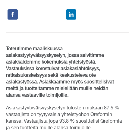
Toteutimme maaliskuussa
asiakastyytyväisyyskyselyn, jossa selvitimme
asiakkaidemme kokemuksia yhteistyöstä.
Vastauksissa korostuivat asiakaslähtöisyys,
ratkaisukeskeisyys sekä keskusteleva ote
asiakastyössä. Asiakkaamme myös suosittelisivat
meitä ja tuotteitamme mielellään muille heidän
alansa vastaaville toimijoille.
Asiakastyytyväisyyskyselyn tulosten mukaan 87,5 %
vastaajista on tyytyväisiä yhteistyöhön Qreformin
kanssa. Vastaajista jopa 93,8 % suosittelisi Qreformia
ja sen tuotteita muille alansa toimijoille.