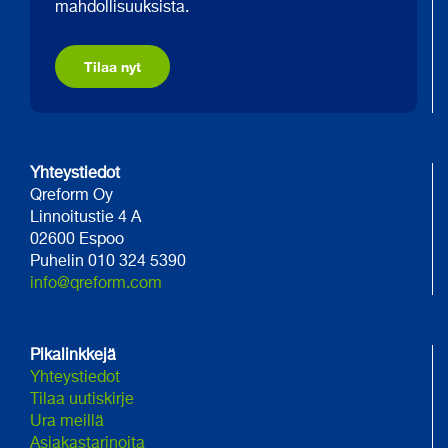
mahdollisuuksista.
Tilaa nyt
Yhteystiedot
Qreform Oy
Linnoitustie 4 A
02600 Espoo
Puhelin 010 324 5390
info@qreform.com
Pikalinkkejä
Yhteystiedot
Tilaa uutiskirje
Ura meillä
Asiakastarinoita