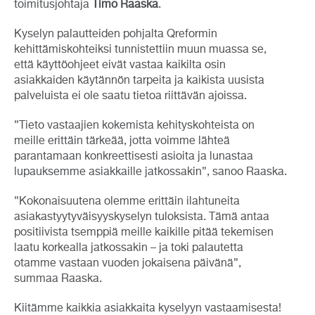
toimitusjohtaja
Timo Raaska
.
Kyselyn palautteiden pohjalta Qreformin
kehittämiskohteiksi tunnistettiin muun muassa se,
että käyttöohjeet eivät vastaa kaikilta osin
asiakkaiden käytännön tarpeita ja kaikista uusista
palveluista ei ole saatu tietoa riittävän ajoissa.
”Tieto vastaajien kokemista kehityskohteista on
meille erittäin tärkeää, jotta voimme lähteä
parantamaan konkreettisesti asioita ja lunastaa
lupauksemme asiakkaille jatkossakin”, sanoo Raaska.
”Kokonaisuutena olemme erittäin ilahtuneita
asiakastyytyväisyyskyselyn tuloksista. Tämä antaa
positiivista tsemppiä meille kaikille pitää tekemisen
laatu korkealla jatkossakin – ja toki palautetta
otamme vastaan vuoden jokaisena päivänä”,
summaa Raaska.
Kiitämme kaikkia asiakkaita kyselyyn vastaamisesta!