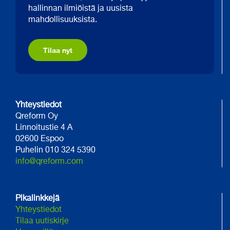
hallinnan ilmiöistä ja uusista
mahdollisuuksista.
Tilaa nyt
Yhteystiedot
Qreform Oy
Linnoitustie 4 A
02600 Espoo
Puhelin 010 324 5390
info@qreform.com
Pikalinkkejä
Yhteystiedot
Tilaa uutiskirje