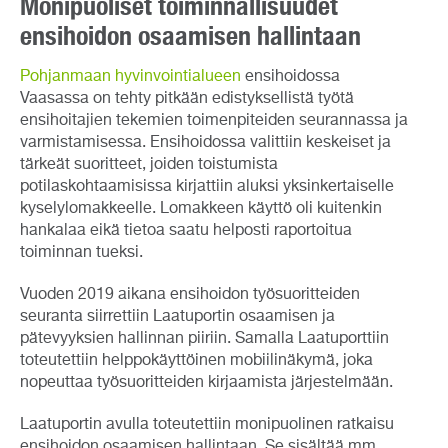
Monipuoliset toiminnallisuudet
ensihoidon osaamisen hallintaan
Pohjanmaan hyvinvointialueen
ensihoidossa
Vaasassa on tehty pitkään edistyksellistä työtä
ensihoitajien tekemien toimenpiteiden seurannassa ja
varmistamisessa. Ensihoidossa valittiin keskeiset ja
tärkeät suoritteet, joiden toistumista
potilaskohtaamisissa kirjattiin aluksi yksinkertaiselle
kyselylomakkeelle. Lomakkeen käyttö oli kuitenkin
hankalaa eikä tietoa saatu helposti raportoitua
toiminnan tueksi.
Vuoden 2019 aikana ensihoidon työsuoritteiden
seuranta siirrettiin Laatuportin osaamisen ja
pätevyyksien hallinnan piiriin. Samalla Laatuporttiin
toteutettiin helppokäyttöinen mobiilinäkymä, joka
nopeuttaa työsuoritteiden kirjaamista järjestelmään.
Laatuportin avulla toteutettiin monipuolinen ratkaisu
ensihoidon osaamisen hallintaan. Se sisältää mm.