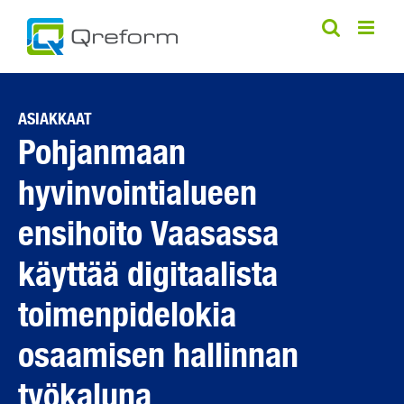
Skip
to
content
ASIAKKAAT
Pohjanmaan
hyvinvointialueen
ensihoito Vaasassa
käyttää digitaalista
toimenpidelokia
osaamisen hallinnan
työkaluna