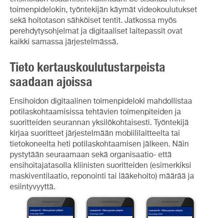
toimenpidelokin, työntekijän käymät videokoulutukset
sekä hoitotason sähköiset tentit. Jatkossa myös
perehdytysohjelmat ja digitaaliset laitepassit ovat
kaikki samassa järjestelmässä.
Tieto kertauskoulutustarpeista
saadaan ajoissa
Ensihoidon digitaalinen toimenpideloki mahdollistaa
potilaskohtaamisissa tehtävien toimenpiteiden ja
suoritteiden seurannan yksilökohtaisesti. Työntekijä
kirjaa suoritteet järjestelmään mobiililaitteelta tai
tietokoneelta heti potilaskohtaamisen jälkeen. Näin
pystytään seuraamaan sekä organisaatio- että
ensihoitajatasolla kliinisten suoritteiden (esimerkiksi
maskiventilaatio, reponointi tai lääkehoito) määrää ja
esiintyvyyttä.