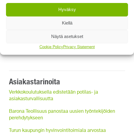
seuraamaan tekemiään toimenpiteitä ja tarvittaessa
Hyväksy
hakeutumaan itse aktiivisesti täydennyskoulutukseen.
Kiellä
Digitaalinen toimenpideloki on herättänyt laajasti
kiinnostusta sekä päivystyksen että ensihoidon
Näytä asetukset
piirissä, ja vastaavanlaisen toiminnon käyttöönottoa
suunnitellaan myös sairaalan sisäiseen toimintaan
Cookie Policy
Privacy Statement
Vaasan keskussairaalassa.
Asiakastarinoita
Verkkokoulutuksella edistetään potilas- ja
asiakasturvallisuutta
Barona Teollisuus panostaa uusien työntekijöiden
perehdytykseen
Turun kaupungin hyvinvointitoimiala arvostaa