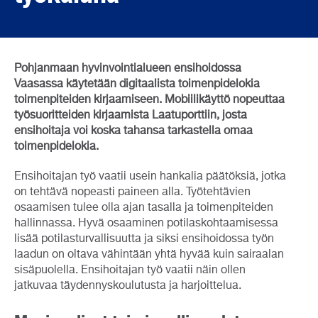
Pohjanmaan hyvinvointialueen ensihoidossa
Vaasassa käytetään digitaalista toimenpidelokia
toimenpiteiden kirjaamiseen. Mobiilikäyttö nopeuttaa
työsuoritteiden kirjaamista Laatuporttiin, josta
ensihoitaja voi koska tahansa tarkastella omaa
toimenpidelokia.
Ensihoitajan työ vaatii usein hankalia päätöksiä, jotka
on tehtävä nopeasti paineen alla. Työtehtävien
osaamisen tulee olla ajan tasalla ja toimenpiteiden
hallinnassa. Hyvä osaaminen potilaskohtaamisessa
lisää potilasturvallisuutta ja siksi ensihoidossa työn
laadun on oltava vähintään yhtä hyvää kuin sairaalan
sisäpuolella. Ensihoitajan työ vaatii näin ollen
jatkuvaa täydennyskoulutusta ja harjoittelua.