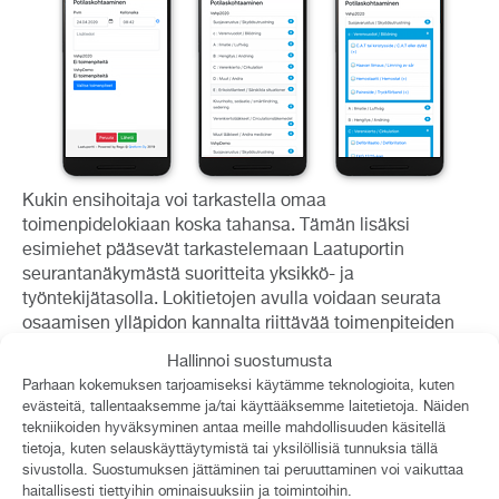
Kukin ensihoitaja voi tarkastella omaa
toimenpidelokiaan koska tahansa. Tämän lisäksi
esimiehet pääsevät tarkastelemaan Laatuportin
seurantanäkymästä suoritteita yksikkö- ja
työntekijätasolla. Lokitietojen avulla voidaan seurata
osaamisen ylläpidon kannalta riittävää toimenpiteiden
kertymistä ja suunnitella esimerkiksi
Hallinnoi suostumusta
simulaatioharjoituksia kunkin työntekijän tarpeisiin.
Parhaan kokemuksen tarjoamiseksi käytämme teknologioita, kuten
evästeitä, tallentaaksemme ja/tai käyttääksemme laitetietoja. Näiden
Laatuportin automaattinen seuranta nostaa esiin
tekniikoiden hyväksyminen antaa meille mahdollisuuden käsitellä
kertauskoulutustarpeet ja näin esimiestyö osaamisen
tietoja, kuten selauskäyttäytymistä tai yksilöllisiä tunnuksia tällä
ylläpidossa on nopeampaa, helpompaa ja
sivustolla. Suostumuksen jättäminen tai peruuttaminen voi vaikuttaa
haitallisesti tiettyihin ominaisuuksiin ja toimintoihin.
varmempaa. Ensihoitajat pystyvät myös itse