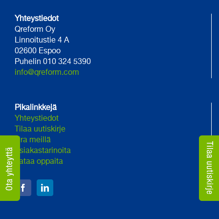
Yhteystiedot
Qreform Oy
Linnoitustie 4 A
02600 Espoo
Puhelin 010 324 5390
info@qreform.com
Pikalinkkejä
Yhteystiedot
Tilaa uutiskirje
Ura meillä
Asiakastarinoita
Lataa oppaita