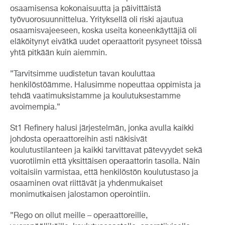
osaamisensa kokonaisuutta ja päivittäistä
työvuorosuunnittelua. Yrityksellä oli riski ajautua
osaamisvajeeseen, koska useita koneenkäyttäjiä oli
eläköitynyt eivätkä uudet operaattorit pysyneet töissä
yhtä pitkään kuin aiemmin.
”Tarvitsimme uudistetun tavan kouluttaa
henkilöstöämme. Halusimme nopeuttaa oppimista ja
tehdä vaatimuksistamme ja koulutuksestamme
avoimempia.”
St1 Refinery halusi järjestelmän, jonka avulla kaikki
johdosta operaattoreihin asti näkisivät
koulutustilanteen ja kaikki tarvittavat pätevyydet sekä
vuorotiimin että yksittäisen operaattorin tasolla. Näin
voitaisiin varmistaa, että henkilöstön koulutustaso ja
osaaminen ovat riittävät ja yhdenmukaiset
monimutkaisen jalostamon operointiin.
”Rego on ollut meille – operaattoreille,