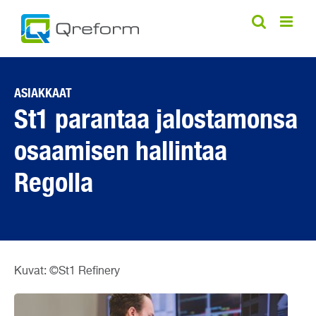
Skip
to
content
ASIAKKAAT
St1 parantaa jalostamonsa
osaamisen hallintaa
Regolla
Kuvat: ©St1 Refinery