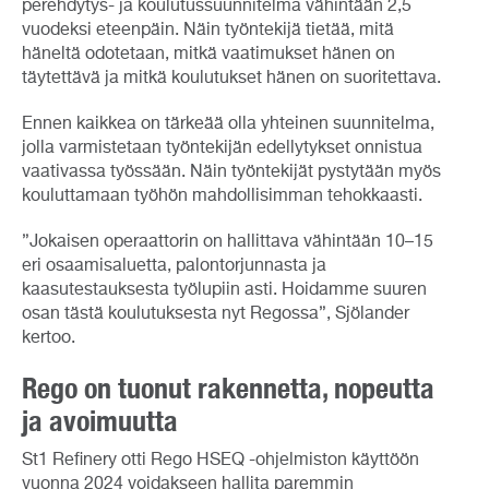
perehdytys- ja koulutussuunnitelma vähintään 2,5
vuodeksi eteenpäin. Näin työntekijä tietää, mitä
häneltä odotetaan, mitkä vaatimukset hänen on
täytettävä ja mitkä koulutukset hänen on suoritettava.
Ennen kaikkea on tärkeää olla yhteinen suunnitelma,
jolla varmistetaan työntekijän edellytykset onnistua
vaativassa työssään. Näin työntekijät pystytään myös
kouluttamaan työhön mahdollisimman tehokkaasti.
”Jokaisen operaattorin on hallittava vähintään 10–15
eri osaamisaluetta, palontorjunnasta ja
kaasutestauksesta työlupiin asti. Hoidamme suuren
osan tästä koulutuksesta nyt Regossa”, Sjölander
kertoo.
Rego on tuonut rakennetta, nopeutta
ja avoimuutta
St1 Refinery otti Rego HSEQ -ohjelmiston käyttöön
vuonna 2024 voidakseen hallita paremmin