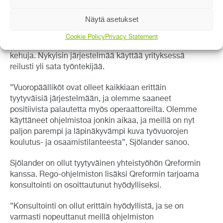
olleet halukkaita työskentelemään sen eteen.
Tällaisen organisaation kanssa on hienoa tehdä töitä
Näytä asetukset
yhdessä”, Leppänen sanoo.
Cookie Policy
Privacy Statement
St1 Refinery valitsi Rego HSEQ:n kuultuaan siitä alalla
kehuja. Nykyisin järjestelmää käyttää yrityksessä
reilusti yli sata työntekijää.
”Vuoropäälliköt ovat olleet kaikkiaan erittäin
tyytyväisiä järjestelmään, ja olemme saaneet
positiivista palautetta myös operaattoreilta. Olemme
käyttäneet ohjelmistoa jonkin aikaa, ja meillä on nyt
paljon parempi ja läpinäkyvämpi kuva työvuorojen
koulutus- ja osaamistilanteesta”, Sjölander sanoo.
Sjölander on ollut tyytyväinen yhteistyöhön Qreformin
kanssa. Rego-ohjelmiston lisäksi Qreformin tarjoama
konsultointi on osoittautunut hyödylliseksi.
”Konsultointi on ollut erittäin hyödyllistä, ja se on
varmasti nopeuttanut meillä ohjelmiston