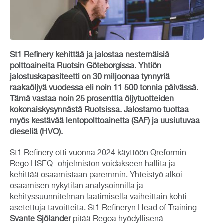
St1 Refinery kehittää ja jalostaa nestemäisiä
polttoaineita Ruotsin Göteborgissa. Yhtiön
jalostuskapasiteetti on 30 miljoonaa tynnyriä
raakaöljyä vuodessa eli noin 11 500 tonnia päivässä.
Tämä vastaa noin 25 prosenttia öljytuotteiden
kokonaiskysynnästä Ruotsissa. Jalostamo tuottaa
myös kestävää lentopolttoainetta (SAF) ja uusiutuvaa
dieseliä (HVO).
St1 Refinery otti vuonna 2024 käyttöön Qreformin
Rego HSEQ -ohjelmiston voidakseen hallita ja
kehittää osaamistaan paremmin. Yhteistyö alkoi
osaamisen nykytilan analysoinnilla ja
kehityssuunnitelman laatimisella vaiheittain kohti
asetettuja tavoitteita. St1 Refineryn Head of Training
Svante Sjölander
pitää Regoa hyödyllisenä