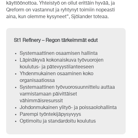
käyttöönottoa. Yhteistyö on ollut erittäin hyvää, ja
Qreform on vastannut ja ryhtynyt toimiin nopeasti
aina, kun olemme kysyneet”, Sjölander toteaa.
St1 Refinery – Regon tärkeimmät edut
Systemaattinen osaamisen hallinta
Läpinäkyvä kokonaiskuva työvuorojen
koulutus- ja pätevyystilanteeseen
Yhdenmukainen osaaminen koko
organisaatiossa
Systemaattinen työvuorosuunnittelu auttaa
varmistamaan päivittäiset
vähimmäisresurssit
Johdonmukainen ylityö- ja poissaolohallinta
Parempi työntekijäpysyvyys
Optimoitu ja standardoitu koulutus