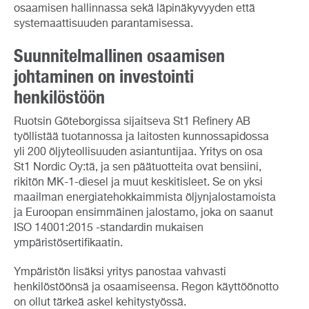
osaamisen hallinnassa sekä läpinäkyvyyden että
systemaattisuuden parantamisessa.
Suunnitelmallinen osaamisen
johtaminen on investointi
henkilöstöön
Ruotsin Göteborgissa sijaitseva St1 Refinery AB
työllistää tuotannossa ja laitosten kunnossapidossa
yli 200 öljyteollisuuden asiantuntijaa. Yritys on osa
St1 Nordic Oy:tä, ja sen päätuotteita ovat bensiini,
rikitön MK-1-diesel ja muut keskitisleet. Se on yksi
maailman energiatehokkaimmista öljynjalostamoista
ja Euroopan ensimmäinen jalostamo, joka on saanut
ISO 14001:2015 -standardin mukaisen
ympäristösertifikaatin.
Ympäristön lisäksi yritys panostaa vahvasti
henkilöstöönsä ja osaamiseensa. Regon käyttöönotto
on ollut tärkeä askel kehitystyössä.