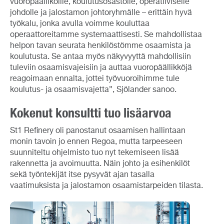
vuoropäälliköille, koulutusosastolle, operatiiviselle
johdolle ja jalostamon johtoryhmälle – erittäin hyvä
työkalu, jonka avulla voimme kouluttaa
operaattoreitamme systemaattisesti. Se mahdollistaa
helpon tavan seurata henkilöstömme osaamista ja
koulutusta. Se antaa myös näkyvyyttä mahdollisiin
tuleviin osaamisvajeisiin ja auttaa vuoropäällikköjä
reagoimaan ennalta, jottei työvuoroihimme tule
koulutus- ja osaamisvajetta”, Sjölander sanoo.
Kokenut konsultti tuo lisäarvoa
St1 Refinery oli panostanut osaamisen hallintaan
monin tavoin jo ennen Regoa, mutta tarpeeseen
suunniteltu ohjelmisto tuo nyt tekemiseen lisää
rakennetta ja avoimuutta. Näin johto ja esihenkilöt
sekä työntekijät itse pysyvät ajan tasalla
vaatimuksista ja jalostamon osaamistarpeiden tilasta.