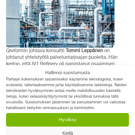
Qreformin johtava konsultti
Tommi Leppänen
on
johtanut yhteistyötä palveluntarjoajan puolelta. Hän
kertoo, että St1 Refinery oli panostanut osaamisen
hallintaan selvästi jo aiemmin, mutta yrityksessä oli
Hallinnoi suostumusta
huomattu, että asiat voitaisiin tehdä vielä
Parhaan kokemuksen tarjoamiseksi käytämme teknologioita, kuten
suunnitelmallisemmin ja tehokkaammin. Yrityksessä
evästeitä, tallentaaksemme ja/tai käyttääksemme laitetietoja. Näiden
oltiin valmiit kehittämään prosesseja ja ratkaisuja
tekniikoiden hyväksyminen antaa meille mahdollisuuden käsitellä
tietoja, kuten selauskäyttäytymistä tai yksilöllisiä tunnuksia tällä
avoimin mielin yhdessä.
sivustolla. Suostumuksen jättäminen tai peruuttaminen voi vaikuttaa
haitallisesti tiettyihin ominaisuuksiin ja toimintoihin.
”St1 Refinery on ollut halukas kehittämään,
kuuntelemaan avoimesti ja hyödyntämään osaamisen
Hyväksy
hallinnan asiantuntemustamme. He näkivät
systemaattisen osaamisen hallinnan hyödyt ja ovat
Kiellä