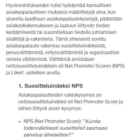
Hyvinvointialueiden tulisi hyödyntää kansallisen
asiakaspalautteen mukaisia määrittelyjä aina, kun
alueella laaditaan asiakaspalautekyselyjä, päätetään
asiakaskokemukseen ja laatuun liittyvän tiedon
keräämisestä tai suunnitellaan tiedolla johtamisen
sisältöjä ja rakenteita. Tämä yhteisesti sovittu
asiakaspalaute rakentuu suositteluindeksistä,
perusväittämistä, erityisväittämistä ja organisaation
omista väittämistä. Väittämiä arvioidaan
nettosuositteluindeksin eli Net Promoter Scoren (NPS)
ja Likert -asteikon avulla.
1. Suositteluindeksi NPS
Asiakaspalautteiden vakiokysymys on
nettosuositteluindeksi eli Net Promoter Score ja
siihen liittyvä avoin kysymys:
NPS (Net Promoter Score): ”
Kuinka
todennäköisesti suosittelisit saamaasi
palvelua läheisellesi?”