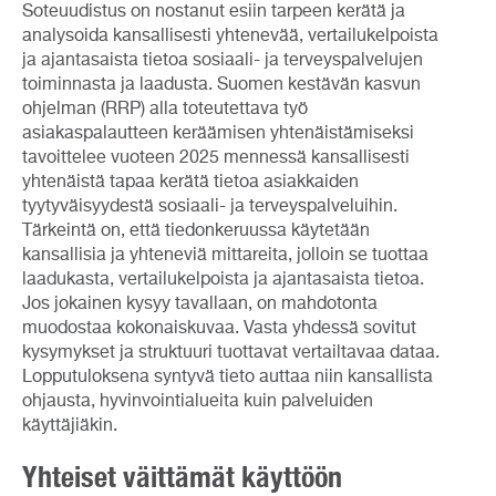
Soteuudistus on nostanut esiin tarpeen kerätä ja
analysoida kansallisesti yhtenevää, vertailukelpoista
ja ajantasaista tietoa sosiaali- ja terveyspalvelujen
toiminnasta ja laadusta. Suomen kestävän kasvun
ohjelman (RRP) alla toteutettava työ
asiakaspalautteen keräämisen yhtenäistämiseksi
tavoittelee vuoteen 2025 mennessä kansallisesti
yhtenäistä tapaa kerätä tietoa asiakkaiden
tyytyväisyydestä sosiaali- ja terveyspalveluihin.
Tärkeintä on, että tiedonkeruussa käytetään
kansallisia ja yhteneviä mittareita, jolloin se tuottaa
laadukasta, vertailukelpoista ja ajantasaista tietoa.
Jos jokainen kysyy tavallaan, on mahdotonta
muodostaa kokonaiskuvaa. Vasta yhdessä sovitut
kysymykset ja struktuuri tuottavat vertailtavaa dataa.
Lopputuloksena syntyvä tieto auttaa niin kansallista
ohjausta, hyvinvointialueita kuin palveluiden
käyttäjiäkin.
Yhteiset väittämät käyttöön