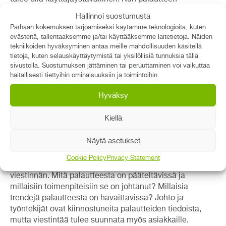
antamisen helppouteen yhdistetään sen
Hallinnoi suostumusta
asianmukainen ja tehokas käsittely, prosessista
Parhaan kokemuksen tarjoamiseksi käytämme teknologioita, kuten
muodostuu aidosti organisaation laatu- ja
evästeitä, tallentaaksemme ja/tai käyttääksemme laitetietoja. Näiden
turvallisuustyötä tukeva kokonaisuus. Selkeän
tekniikoiden hyväksyminen antaa meille mahdollisuuden käsitellä
raportoinnin avulla palautteessa kerätty tieto tukee
tietoja, kuten selauskäyttäytymistä tai yksilöllisiä tunnuksia tällä
tiedolla johtamista ja kerryttää ajan myötä
sivustolla. Suostumuksen jättäminen tai peruuttaminen voi vaikuttaa
haitallisesti tiettyihin ominaisuuksiin ja toimintoihin.
organisaation kehittämistoimintaa hyödyttävää dataa.
Hyväksy
Palaute on kuin kynttilä, jota ei tule pitää vakan alla.
Asiakaspalautteen keräämisen ja hyödyntämisen
Kiellä
lisäksi olennaista on yhdistää se organisaation
viestintään. Siten sen avulla voidaan rakentaa
Näytä asetukset
positiivista ja yhtenäistä asiakaskokemusta. Viestintä
kattaa palauteprosessin aikaisen viestinnän
Cookie Policy
Privacy Statement
palautteenantajalle, mutta myös prosessin jälkeisen
viestinnän. Mitä palautteesta on pääteltävissä ja
millaisiin toimenpiteisiin se on johtanut? Millaisia
trendejä palautteesta on havaittavissa? Johto ja
työntekijät ovat kiinnostuneita palautteiden tiedoista,
mutta viestintää tulee suunnata myös asiakkaille.