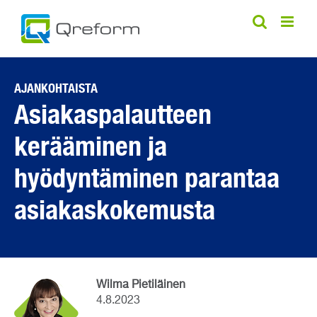
Skip
to
content
AJANKOHTAISTA
Asiakaspalautteen
kerääminen ja
hyödyntäminen parantaa
asiakaskokemusta
Wilma Pietiläinen
4.8.2023