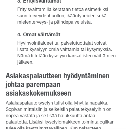
3. Erityisväittämät
Erityisväittämillä kerätään tietoa esimerkiksi
suun terveydenhuollon, ikääntyneiden sekä
mielenterveys- ja päihdepalveluista.
4. Omat väittämät
Hyvinvointialueet tai palvelutuottajat voivat
lisätä kyselyyn omia väittämiä tai kysymyksiä.
Nämä liitetään kyselyyn kansallisten väittämien
jälkeen.
Asiakaspalautteen hyödyntäminen
johtaa parempaan
asiakaskokemukseen
Asiakaspalautekyselyn tulisi olla lyhyt ja napakka.
Sopivan mittaisiin ja selkeisiin palautekyselyihin on
nopea vastata ja se lisää halukkuutta antaa
palautetta. Lisäksi kyselylomakkeen toimintalogiikan
tulee olla käyttäjäystävällinen. Kun palautteen