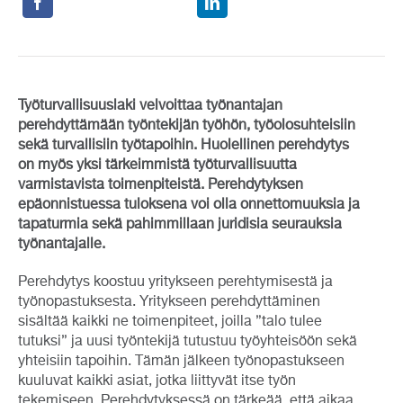
Työturvallisuuslaki velvoittaa työnantajan
perehdyttämään työntekijän työhön, työolosuhteisiin
sekä turvallisiin työtapoihin. Huolellinen perehdytys
on myös yksi tärkeimmistä työturvallisuutta
varmistavista toimenpiteistä. Perehdytyksen
epäonnistuessa tuloksena voi olla onnettomuuksia ja
tapaturmia sekä pahimmillaan juridisia seurauksia
työnantajalle.
Perehdytys koostuu yritykseen perehtymisestä ja
työnopastuksesta. Yritykseen perehdyttäminen
sisältää kaikki ne toimenpiteet, joilla ”talo tulee
tutuksi” ja uusi työntekijä tutustuu työyhteisöön sekä
yhteisiin tapoihin. Tämän jälkeen työnopastukseen
kuuluvat kaikki asiat, jotka liittyvät itse työn
tekemiseen. Perehdytyksessä on tärkeää, että aikaa