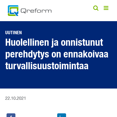
Skip
to
content
UUTINEN
Huolellinen ja onnistunut
perehdytys on ennakoivaa
turvallisuustoimintaa
22.10.2021