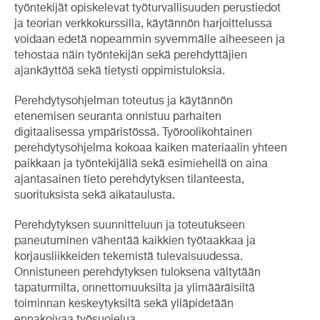
työntekijät opiskelevat työturvallisuuden perustiedot
ja teorian verkkokurssilla, käytännön harjoittelussa
voidaan edetä nopeammin syvemmälle aiheeseen ja
tehostaa näin työntekijän sekä perehdyttäjien
ajankäyttöä sekä tietysti oppimistuloksia.
Perehdytysohjelman toteutus ja käytännön
etenemisen seuranta onnistuu parhaiten
digitaalisessa ympäristössä. Työroolikohtainen
perehdytysohjelma kokoaa kaiken materiaalin yhteen
paikkaan ja työntekijällä sekä esimiehellä on aina
ajantasainen tieto perehdytyksen tilanteesta,
suorituksista sekä aikataulusta.
Perehdytyksen suunnitteluun ja toteutukseen
paneutuminen vähentää kaikkien työtaakkaa ja
korjausliikkeiden tekemistä tulevaisuudessa.
Onnistuneen perehdytyksen tuloksena vältytään
tapaturmilta, onnettomuuksilta ja ylimääräisiltä
toiminnan keskeytyksiltä sekä ylläpidetään
ennakoivaa työsuojelua.