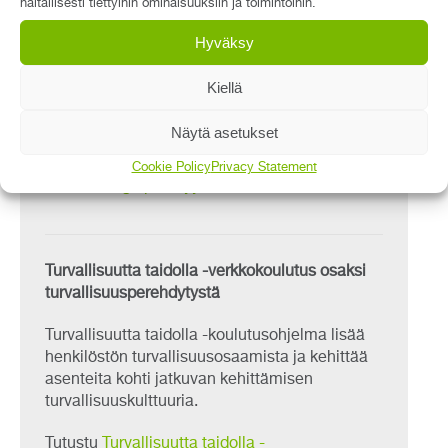
haitallisesti tiettyihin ominaisuuksiin ja toimintoihin.
Prosessi tuo perehdytyksen sisällön ja
etenemisen näkyväksi – varmistaa
Hyväksy
perehdytysohjelman suorittamisen
sovitussa aikataulussa.
Kiellä
Työntekijällä ja esimiehellä on aina
ajantasainen tieto perehdytyksen tilanteesta
Näytä asetukset
ja suorituksista.
Cookie Policy
Privacy Statement
Tutustu
Rego pätevyyksien hallintaan
Turvallisuutta taidolla -verkkokoulutus osaksi
turvallisuusperehdytystä
Turvallisuutta taidolla -koulutusohjelma lisää
henkilöstön turvallisuusosaamista ja kehittää
asenteita kohti jatkuvan kehittämisen
turvallisuuskulttuuria.
Tutustu
Turvallisuutta taidolla -