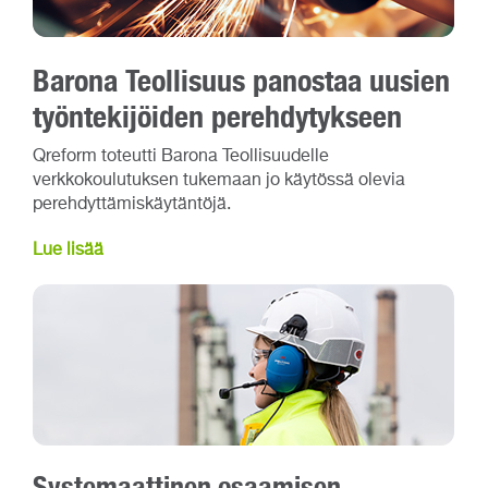
Barona Teollisuus panostaa uusien
työntekijöiden perehdytykseen
Qreform toteutti Barona Teollisuudelle
verkkokoulutuksen tukemaan jo käytössä olevia
perehdyttämiskäytäntöjä.
Lue lisää
Systemaattinen osaamisen