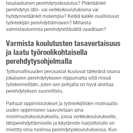
tasalaatuinen perehdytyskoulutus? Pidetäänkö
perehdytys lähi- vai verkkokoulutuksena vai
hyödynnetäänkö molempia? Ketkä kaikki osallistuvat
työntekijän perehdyttämiseen? Millaista
valmistautumista perehdytettävältä vaaditaan?
Varmista koulutusten tasavertaisuus
ja laatu työroolikohtaisella
perehdytysohjelmalla
Työturvallisuuden perusasiat kuuluvat tärkeänä osana
jokaiseen perehdytykseen riippumatta siitä missä
työskennellään, joten sen pohjalta on hyvä aloittaa
perehdytyksen suunnittelu.
Parhaat oppimistulokset ja työntekijöiden motivaatio
uuden oppimiseen saavutetaan aina
monimuotokoulutuksella, jossa verkkokoulutukselle,
lähiperehdyttämiselle ja käytännön harjoittelulle on
mietitty oma roolinsa perehdytyskoulutuksessa. Kun