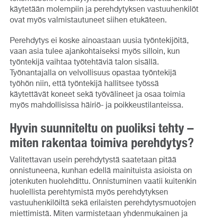
käytetään molempiin ja perehdytyksen vastuuhenkilöt
ovat myös valmistautuneet siihen etukäteen.
Perehdytys ei koske ainoastaan uusia työntekijöitä,
vaan asia tulee ajankohtaiseksi myös silloin, kun
työntekijä vaihtaa työtehtäviä talon sisällä.
Työnantajalla on velvollisuus opastaa työntekijä
työhön niin, että työntekijä hallitsee työssä
käytettävät koneet sekä työvälineet ja osaa toimia
myös mahdollisissa häiriö- ja poikkeustilanteissa.
Hyvin suunniteltu on puoliksi tehty –
miten rakentaa toimiva perehdytys?
Valitettavan usein perehdytystä saatetaan pitää
onnistuneena, kunhan edellä mainituista asioista on
jotenkuten huolehdittu. Onnistuminen vaatii kuitenkin
huolellista perehtymistä myös perehdytyksen
vastuuhenkilöiltä sekä erilaisten perehdytysmuotojen
miettimistä. Miten varmistetaan yhdenmukainen ja