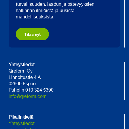
turvallisuuden, laadun ja pätevyyksien
hallinnan ilmiöistä ja uusista
mahdollisuuksista.
Tilaa nyt
Yhteystiedot
Qreform Oy
Linnoitustie 4 A
02600 Espoo
Puhelin 010 324 5390
info@qreform.com
Pikalinkkejä
Yhteystiedot