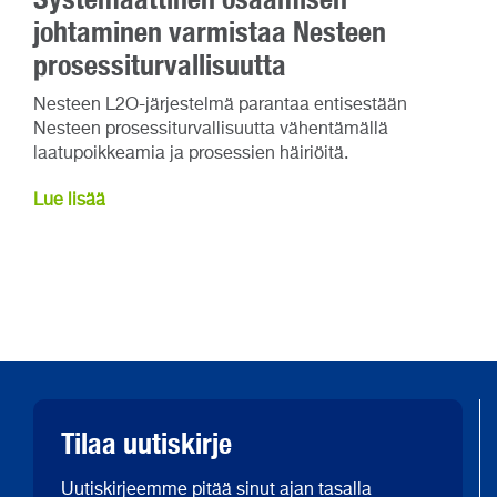
johtaminen varmistaa Nesteen
prosessiturvallisuutta
Nesteen L2O-järjestelmä parantaa entisestään
Nesteen prosessiturvallisuutta vähentämällä
laatupoikkeamia ja prosessien häiriöitä.
Lue lisää
Tilaa uutiskirje
Uutiskirjeemme pitää sinut ajan tasalla