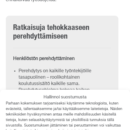
Ratkaisuja tehokkaaseen
perehdyttämiseen
Henkilöstön perehdyttäminen
Perehdytys on kaikille työntekijöille
tasapuolinen – roolikohtainen
koulutussisältö kaikille sama.
Perehdytysohjelma kokoaa kaiken
materiaalin yhteen paikkaan – ei etsimistä
Hallinnoi suostumusta
eri lähteistä, ajankäyttö tehostuu.
Parhaan kokemuksen tarjoamiseksi käytämme teknologioita, kuten
Linkitetty materiaali erilaisia toimintaohjeita,
evästeitä, tallentaaksemme ja/tai käyttääksemme laitetietoja. Näiden
tekniikoiden hyväksyminen antaa meille mahdollisuuden käsitellä
videoita, verkkokursseja, lähivalmennuksia.
tietoja, kuten selauskäyttäytymistä tai yksilöllisiä tunnuksia tällä
Mobiilikäyttö tuo joustavuutta
sivustolla. Suostumuksen jättäminen tai peruuttaminen voi vaikuttaa
perehdytysmateriaalin suorittamiseen.