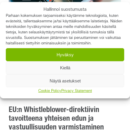
Hallinnoi suostumusta
Parhaan kokemuksen tarjoamiseksi käytämme teknologioita, kuten
evästeitä, tallentaaksemme ja/tai käyttääksemme laitetietoja. Näiden
Koronavuosi toi riskienhallintaan
tekniikoiden hyväksyminen antaa meille mahdollisuuden käsitellä
tietoja, kuten selauskäyttäytymistä tai yksilöllisiä tunnuksia tällä
aivan uutta näkökulmaa
sivustolla. Suostumuksen jättäminen tai peruuttaminen voi vaikuttaa
haitallisesti tiettyihin ominaisuuksiin ja toimintoihin.
Lue lisää
Hyväksy
Kiellä
Näytä asetukset
Cookie Policy
Privacy Statement
EU:n Whistleblower-direktiivin
tavoitteena yhteisen edun ja
vastuullisuuden varmistaminen