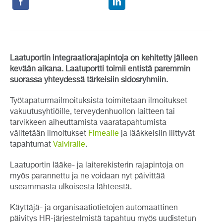
Laatuportin integraatiorajapintoja on kehitetty jälleen
kevään aikana. Laatuportti toimii entistä paremmin
suorassa yhteydessä tärkeisiin sidosryhmiin.
Työtapaturmailmoituksista toimitetaan ilmoitukset
vakuutusyhtiöille, terveydenhuollon laitteen tai
tarvikkeen aiheuttamista vaaratapahtumista
välitetään ilmoitukset
Fimealle
ja lääkkeisiin liittyvät
tapahtumat
Valviralle
.
Laatuportin lääke- ja laiterekisterin rajapintoja on
myös parannettu ja ne voidaan nyt päivittää
useammasta ulkoisesta lähteestä.
Käyttäjä- ja organisaatiotietojen automaattinen
päivitys HR-järjestelmistä tapahtuu myös uudistetun