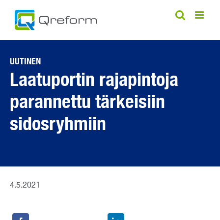
Skip
to
content
UUTINEN
Laatuportin rajapintoja
parannettu tärkeisiin
sidosryhmiin
4.5.2021