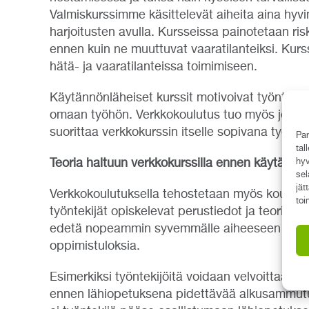
Valmiskurssimme käsittelevät aiheita aina hyvi
harjoitusten avulla. Kursseissa painotetaan risk
ennen kuin ne muuttuvat vaaratilanteiksi. Kurs
hätä- ja vaaratilanteissa toimimiseen.
Käytännönläheiset kurssit motivoivat työntekij
omaan työhön. Verkkokoulutus tuo myös joustav
suorittaa verkkokurssin itselle sopivana työaik
Par
tal
Teoria haltuun verkkokurssilla ennen käytännön
hyv
sel
jät
Verkkokoulutuksella tehostetaan myös koulutta
toi
työntekijät opiskelevat perustiedot ja teorian 
edetä nopeammin syvemmälle aiheeseen ja teho
oppimistuloksia.
Esimerkiksi työntekijöitä voidaan velvoittaa s
ennen lähiopetuksena pidettävää alkusammutush