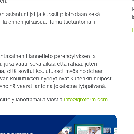
een.
n asiantuntijat ja kurssit pilotoidaan sekä
llä ennen julkaisua. Tämä tuotantomalli
ntasainen tilannetieto perehdytyksen ja
i, joka vaatii sekä aikaa että rahaa, joten
taa, että sovitut koulutukset myös hoidetaan
avan koulutuksen hyödyt ovat kuitenkin helposti
yneinä vaaratilanteina jokaisena työpäivänä.
ittely lähettämällä viestiä
info@qreform.com
.