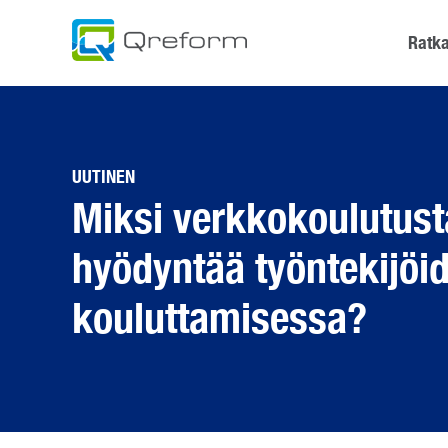
Skip
to
Ratka
content
UUTINEN
Miksi verkkokoulutust
hyödyntää työntekijöi
kouluttamisessa?