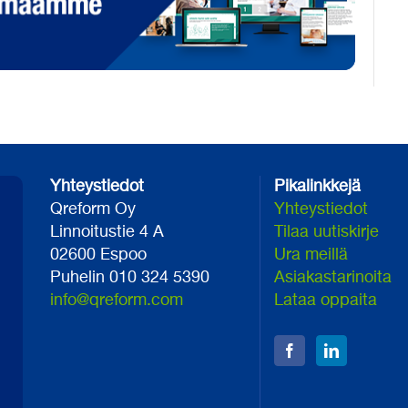
Yhteystiedot
Pikalinkkejä
Qreform Oy
Yhteystiedot
Linnoitustie 4 A
Tilaa uutiskirje
02600 Espoo
Ura meillä
Puhelin 010 324 5390
Asiakastarinoita
info@qreform.com
Lataa oppaita