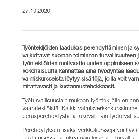
27.10.2020
Työntekijöiden laadukas perehdyttäminen ja 
vaikuttavat suoraan toiminnan turvallisuuteen 
työntekijöiden motivaatio uuden oppimiseen 
kokonaisuutta kannattaa aina hyödyntää laadu
valmiskursseista löytyy sisältöjä, joilla voit 
mitattavasti ja kustannustehokkaasti.
Työturvallisuuslain mukaan työntekijälle on anne
vaaratekijöistä. Kaikki valmisverkkokurssimme 
perusperehdytystä ja tukevat näin työturvallis
Perehdytyksen lisäksi verkkokursseja voi hyvin 
nostamisessa ja tukea näin kyseisen turvallis