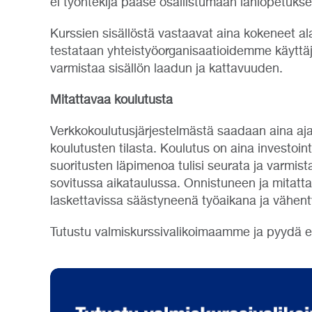
ei työntekijä pääse osallistumaan lähiopetuks
Kurssien sisällöstä vastaavat aina kokeneet ala
testataan yhteistyöorganisaatioidemme käyttäji
varmistaa sisällön laadun ja kattavuuden.
Mitattavaa koulutusta
Verkkokoulutusjärjestelmästä saadaan aina aja
koulutusten tilasta. Koulutus on aina investoint
suoritusten läpimenoa tulisi seurata ja varmis
sovitussa aikataulussa. Onnistuneen ja mitatt
laskettavissa säästyneenä työaikana ja vähent
Tutustu valmiskurssivalikoimaamme ja pyydä es