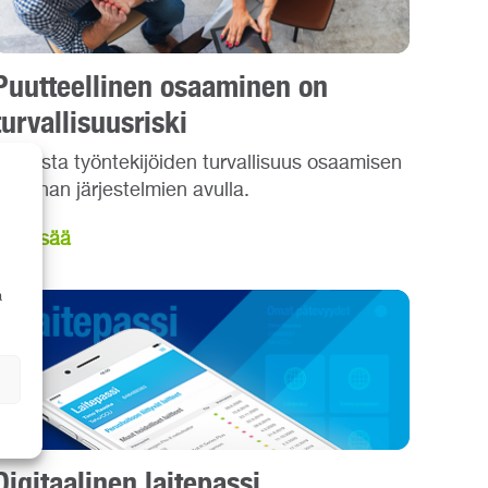
Puutteellinen osaaminen on
turvallisuusriski
Varmista työntekijöiden turvallisuus osaamisen
hallinnan järjestelmien avulla.
Lue lisää
a
Digitaalinen laitepassi