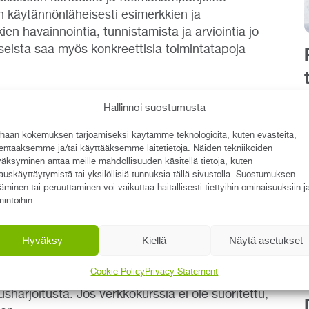
n käytännönläheisesti esimerkkien ja
ien havainnointia, tunnistamista ja arviointia jo
seista saa myös konkreettisia toimintatapoja
öitä, koska niistä koetaan saavan aidosti hyötyä
Hallinnoi suostumusta
uutta koulutukseen, kun työntekijä voi
ana.
haan kokemuksen tarjoamiseksi käytämme teknologioita, kuten evästeitä,
lentaaksemme ja/tai käyttääksemme laitetietoja. Näiden tekniikoiden
 harjoittelua
äksyminen antaa meille mahdollisuuden käsitellä tietoja, kuten
auskäyttäytymistä tai yksilöllisiä tunnuksia tällä sivustolla. Suostumuksen
täminen tai peruuttaminen voi vaikuttaa haitallisesti tiettyihin ominaisuuksiin j
jien tai perehdyttäjien ajankäyttöä. Kun
mintoihin.
verkkokurssilla, käytännön harjoittelussa voidaan
staa näin kaikkien ajankäyttöä sekä tietysti
Hyväksy
Kiellä
Näytä asetukset
Cookie Policy
Privacy Statement
uorittamaan paloturvallisuuden verkkokoulutus
arjoitusta. Jos verkkokurssia ei ole suoritettu,