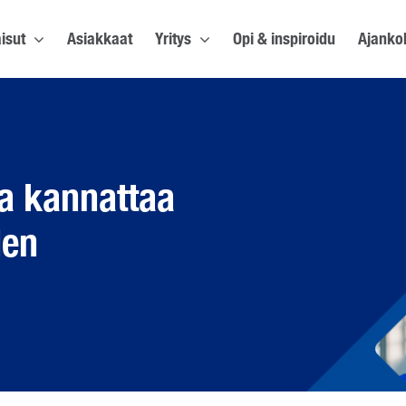
isut
Asiakkaat
Yritys
Opi & inspiroidu
Ajanko
a kannattaa
den