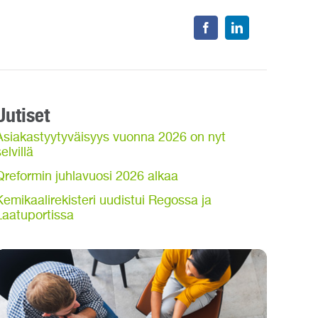
Uutiset
Asiakastyytyväisyys vuonna 2026 on nyt
elvillä
Qreformin juhlavuosi 2026 alkaa
Kemikaalirekisteri uudistui Regossa ja
Laatuportissa