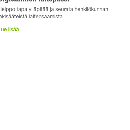
Helppo tapa ylläpitää ja seurata henkilökunnan
lakisääteistä laiteosaamista.
Lue lisää