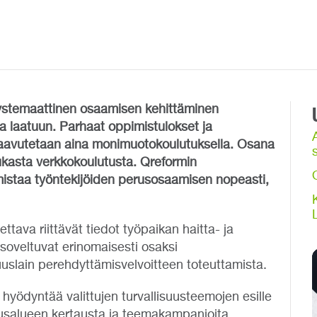
systemaattinen osaamisen kehittäminen
ja laatuun. Parhaat oppimistulokset ja
saavutetaan aina monimuotokoulutuksella. Osana
s
kasta verkkokoulutusta. Qreformin
varmistaa työntekijöiden perusosaamisen nopeasti,
ttava riittävät tiedot työpaikan haitta- ja
soveltuvat erinomaisesti osaksi
uuslain perehdyttämisvelvoitteen toteuttamista.
hyödyntää valittujen turvallisuusteemojen esille
uusalueen kertausta ja teemakampanjoita.