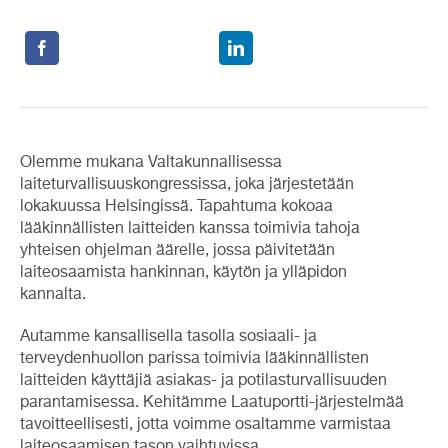
Olemme mukana Valtakunnallisessa
laiteturvallisuuskongressissa, joka järjestetään
lokakuussa Helsingissä. Tapahtuma kokoaa
lääkinnällisten laitteiden kanssa toimivia tahoja
yhteisen ohjelman äärelle, jossa päivitetään
laiteosaamista hankinnan, käytön ja ylläpidon
kannalta.
Autamme kansallisella tasolla sosiaali- ja
terveydenhuollon parissa toimivia lääkinnällisten
laitteiden käyttäjiä asiakas- ja potilasturvallisuuden
parantamisessa. Kehitämme Laatuportti-järjestelmää
tavoitteellisesti, jotta voimme osaltamme varmistaa
laiteosaamisen tason vaihtuvissa