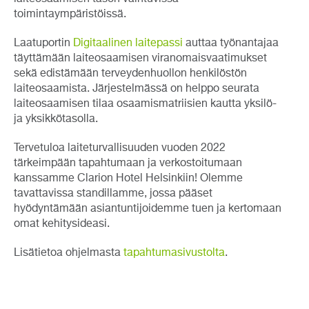
toimintaympäristöissä.
Laatuportin
Digitaalinen laitepassi
auttaa työnantajaa
täyttämään laiteosaamisen viranomaisvaatimukset
sekä edistämään terveydenhuollon henkilöstön
laiteosaamista. Järjestelmässä on helppo seurata
laiteosaamisen tilaa osaamismatriisien kautta yksilö-
ja yksikkötasolla.
Tervetuloa laiteturvallisuuden vuoden 2022
tärkeimpään tapahtumaan ja verkostoitumaan
kanssamme Clarion Hotel Helsinkiin! Olemme
tavattavissa standillamme, jossa pääset
hyödyntämään asiantuntijoidemme tuen ja kertomaan
omat kehitysideasi.
Lisätietoa ohjelmasta
tapahtumasivustolta
.