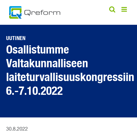
Skip
to
content
UUTINEN
Osallistumme
Valtakunnalliseen
laiteturvallisuuskongressiin
6.-7.10.2022
30.8.2022