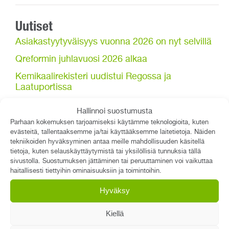
Uutiset
Asiakastyytyväisyys vuonna 2026 on nyt selvillä
Qreformin juhlavuosi 2026 alkaa
Kemikaalirekisteri uudistui Regossa ja
Laatuportissa
Hallinnoi suostumusta
Parhaan kokemuksen tarjoamiseksi käytämme teknologioita, kuten
evästeitä, tallentaaksemme ja/tai käyttääksemme laitetietoja. Näiden
tekniikoiden hyväksyminen antaa meille mahdollisuuden käsitellä
tietoja, kuten selauskäyttäytymistä tai yksilöllisiä tunnuksia tällä
sivustolla. Suostumuksen jättäminen tai peruuttaminen voi vaikuttaa
haitallisesti tiettyihin ominaisuuksiin ja toimintoihin.
Hyväksy
Mitä haluaisit tietää digitaalisista
Kiellä
laitepasseista?