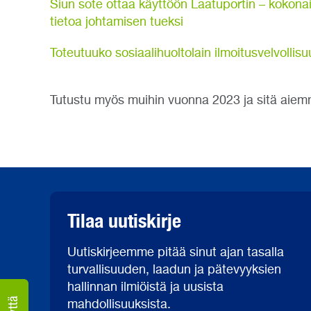
Siun sote ottaa käyttöön Laatuportin – kokonai
tietoa johtamisen tueksi
Toteutuuko sosiaalihuoltolain ilmoitusvelvollis
Tutustu myös muihin vuonna 2023 ja sitä aiemmi
Tilaa uutiskirje
Uutiskirjeemme pitää sinut ajan tasalla
turvallisuuden, laadun ja pätevyyksien
hallinnan ilmiöistä ja uusista
mahdollisuuksista.