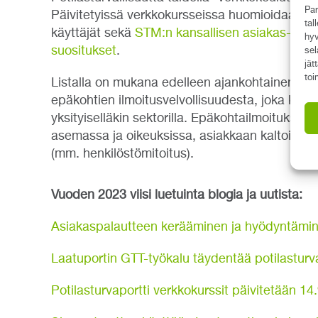
Par
Päivitetyissä verkkokursseissa huomioidaan en
tal
käyttäjät sekä
STM:n kansallisen asiakas- ja p
hyv
suositukset
.
sel
jät
toi
Listalla on mukana edelleen ajankohtainen, vii
epäkohtien ilmoitusvelvollisuudesta, joka koskee
yksityiselläkin sektorilla. Epäkohtailmoitukset
asemassa ja oikeuksissa, asiakkaan kaltoin ko
(mm. henkilöstömitoitus).
Vuoden 2023 viisi luetuinta blogia ja uutista
:
Asiakaspalautteen kerääminen ja hyödyntämi
Laatuportin GTT-työkalu täydentää potilasturv
Potilasturvaportti verkkokurssit päivitetään 14.