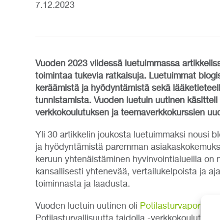
7.12.2023
Vuoden 2023 viidessä luetuimmassa artikkeliss
toimintaa tukevia ratkaisuja.
Luetuimmat blogisi
keräämistä ja hyödyntämistä sekä lääketieteell
tunnistamista. Vuoden luetuin uutinen käsitteli P
verkkokoulutuksen ja teemaverkkokurssien uud
Yli 30 artikkelin joukosta luetuimmaksi nousi b
ja hyödyntämistä paremman asiakaskokemuksen
keruun yhtenäistäminen hyvinvointialueilla on 
kansallisesti yhtenevää, vertailukelpoista ja aj
toiminnasta ja laadusta.
Vuoden luetuin uutinen oli
Potilasturvaportti
-p
Potilasturvallisuutta taidolla -verkkokoulutuk