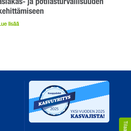
asiakas- ja potilasturvallisuuden
kehittämiseen
Lue lisää