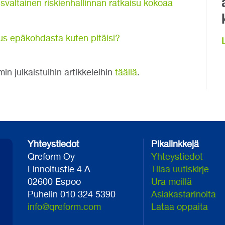
svaltainen riskienhallinnan ratkaisu kokoaa
uus epäkohdasta kuten pitäisi?
n julkaistuihin artikkeleihin
täällä
.
Yhteystiedot
Pikalinkkejä
Qreform Oy
Yhteystiedot
Linnoitustie 4 A
Tilaa uutiskirje
02600 Espoo
Ura meillä
Puhelin 010 324 5390
Asiakastarinoita
info@qreform.com
Lataa oppaita