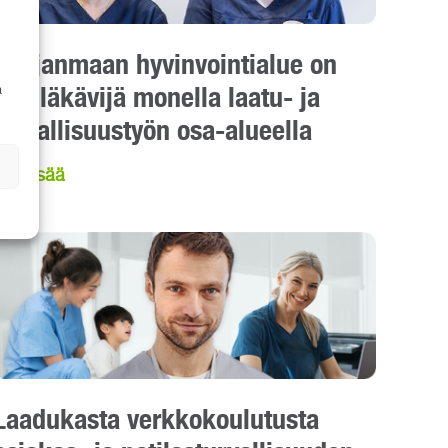
Pohjanmaan hyvinvointialue on
edelläkävijä monella laatu- ja
a
turvallisuustyön osa-alueella
Lue lisää
Laadukasta verkkokoulutusta