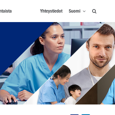
htaista
Yhteystiedot
Suomi