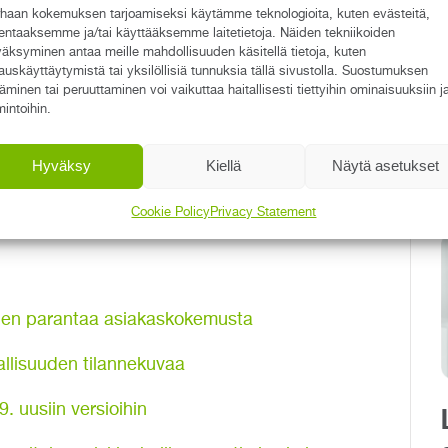
haan kokemuksen tarjoamiseksi käytämme teknologioita, kuten evästeitä,
tistä paremmin sosiaali- ja terveydenhuollon
lentaaksemme ja/tai käyttääksemme laitetietoja. Näiden tekniikoiden
otilasturvallisuusstrategian 2022-2026
äksyminen antaa meille mahdollisuuden käsitellä tietoja, kuten
auskäyttäytymistä tai yksilöllisiä tunnuksia tällä sivustolla. Suostumuksen
täminen tai peruuttaminen voi vaikuttaa haitallisesti tiettyihin ominaisuuksiin j
mintoihin.
me vuoden luetuin blogi sosiaalihuoltolain
 sosiaalihuollon henkilöstöä niin julkisella kuin
Hyväksy
Kiellä
Näytä asetukset
 voivat liittyä muun muassa puutteisiin asiakkaan
hteluun sekä epäkohtiin asiakasturvallisuudessa
Cookie Policy
Privacy Statement
nen parantaa asiakaskokemusta
allisuuden tilannekuvaa
9. uusiin versioihin