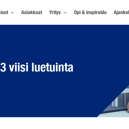
isut
Asiakkaat
Yritys
Opi & inspiroidu
Ajanko
viisi luetuinta