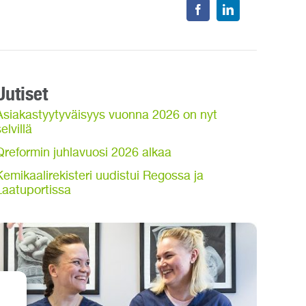
Uutiset
Asiakastyytyväisyys vuonna 2026 on nyt
elvillä
Qreformin juhlavuosi 2026 alkaa
Kemikaalirekisteri uudistui Regossa ja
Laatuportissa