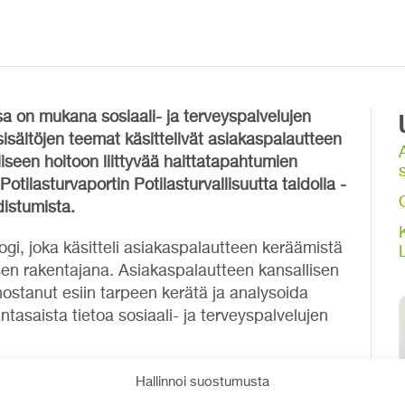
a on mukana sosiaali- ja terveyspalvelujen
sältöjen teemat käsittelivät asiakaspalautteen
iseen hoitoon liittyvää haittatapahtumien
s
otilasturvaportin Potilasturvallisuutta taidolla -
istumista.
logi, joka käsitteli asiakaspalautteen keräämistä
 rakentajana. Asiakaspalautteen kansallisen
nostanut esiin tarpeen kerätä ja analysoida
antasaista tietoa sosiaali- ja terveyspalvelujen
alvelun keskeisen koulutussisällön,
Hallinnoi suostumusta
sen ja teemaverkkokurssien uudistuminen.