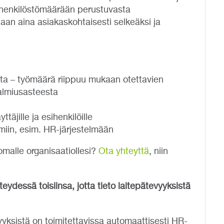
, henkilöstömäärään perustuvasta
aan aina asiakaskohtaisesti selkeäksi ja
sta – työmäärä riippuu mukaan otettavien
valmiusasteesta
äjille ja esihenkilöille
lmiin, esim. HR-järjestelmään
omalle organisaatiollesi?
Ota yhteyttä
, niin
teydessä toisiinsa, jotta tieto laitepätevyyksistä
vyyksistä on toimitettavissa automaattisesti HR-