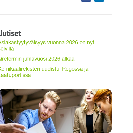
Uutiset
Asiakastyytyväisyys vuonna 2026 on nyt
elvillä
Qreformin juhlavuosi 2026 alkaa
Kemikaalirekisteri uudistui Regossa ja
Laatuportissa