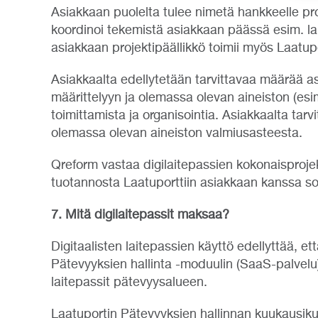
Asiakkaan puolelta tulee nimetä hankkeelle proj
koordinoi tekemistä asiakkaan päässä esim. la
asiakkaan projektipäällikkö toimii myös Laatup
Asiakkaalta edellytetään tarvittavaa määrää as
määrittelyyn ja olemassa olevan aineiston (esi
toimittamista ja organisointia. Asiakkaalta tar
olemassa olevan aineiston valmiusasteesta.
Qreform vastaa digilaitepassien kokonaisprojek
tuotannosta Laatuporttiin asiakkaan kanssa so
7. Mitä digilaitepassit maksaa?
Digitaalisten laitepassien käyttö edellyttää, e
Pätevyyksien hallinta -moduulin (SaaS-palvelu)
laitepassit pätevyysalueen.
Laatuportin Pätevyyksien hallinnan kuukausiku