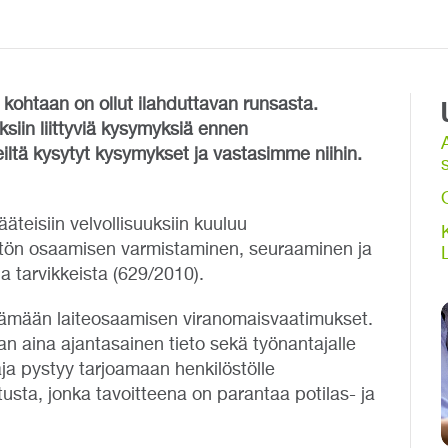
a kohtaan on ollut ilahduttavan runsasta.
ksiin liittyviä kysymyksiä ennen
ltä kysytyt kysymykset ja vastasimme niihin.
s
äteisiin velvollisuuksiin kuuluu
äytön osaamisen varmistaminen, seuraaminen ja
ja tarvikkeista (629/2010).
yttämään laiteosaamisen viranomaisvaatimukset.
n aina ajantasainen tieto sekä työnantajalle
taja pystyy tarjoamaan henkilöstölle
sta, jonka tavoitteena on parantaa potilas- ja