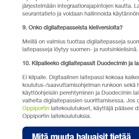
järjestelmään integraatiorajapintojen kautta. 
seurantatieto ja voidaan hallinnoida käytännön
9. Onko digilaitepasseista kieliversioita?
Meillä on valmius tuottaa digilaitepasseja suome
laitepasseja löytyy suomen- ja ruotsinkielisinä.
10. Kilpaileeko digilaitepassit Duodecimin ja l
Ei kilpaile. Digitaalinen laitepassi kokoaa kaik
koulutus-/saavuttamisohjelman runkoon sekä ha
käyttöohjeisiin perehtyminen ja Duodecimin lai
vaiheita digilaitepassien suorittamisessa. Jos 
Oppiportin
laitekoulutukset, käyttäjä pääsee d
Oppiportin laitekoulutuksia.