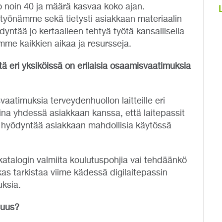
jo noin 40 ja määrä kasvaa koko ajan.
työnämme sekä tietysti asiakkaan materiaalin
dyntää jo kertaalleen tehtyä työtä kansallisella
ämme kaikkien aikaa ja resursseja.
tä eri yksiköissä on erilaisia osaamisvaatimuksia
vaatimuksia terveydenhuollon laitteille eri
ina yhdessä asiakkaan kanssa, että laitepassit
 hyödyntää asiakkaan mahdollisia käytössä
ekatalogin valmiita koulutuspohjia vai tehdäänkö
kas tarkistaa viime kädessä digilaitepassin
uksia.
suus?