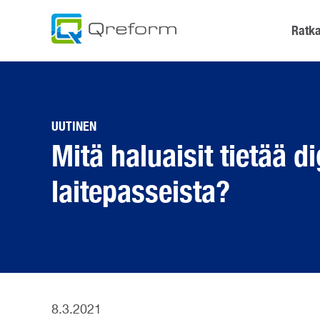
Skip
to
Ratka
content
UUTINEN
Mitä haluaisit tietää di
laitepasseista?
8.3.2021