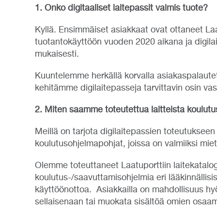
1. Onko digitaaliset laitepassit valmis tuote?
Kyllä. Ensimmäiset asiakkaat ovat ottaneet Laat
tuotantokäyttöön vuoden 2020 aikana ja digilai
mukaisesti.
Kuuntelemme herkällä korvalla asiakaspalautetta
kehitämme digilaitepasseja tarvittavin osin va
2. Miten saamme toteutettua laitteista koulutu
Meillä on tarjota digilaitepassien toteutuksee
koulutusohjelmapohjat, joissa on valmiiksi mieti
Olemme toteuttaneet Laatuporttiin laitekatalogi
koulutus-/saavuttamisohjelmia eri lääkinnällisi
käyttöönottoa. Asiakkailla on mahdollisuus hy
sellaisenaan tai muokata sisältöä omien osaa