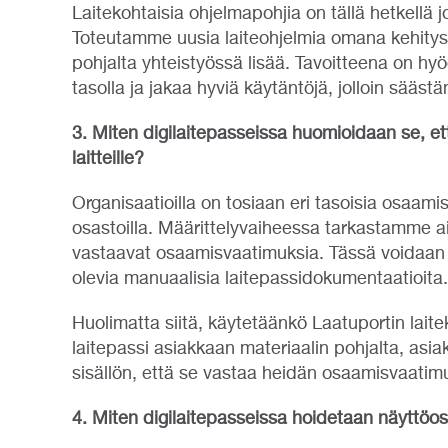
Laitekohtaisia ohjelmapohjia on tällä hetkellä 
Toteutamme uusia laiteohjelmia omana kehitys
pohjalta yhteistyössä lisää. Tavoitteena on hyö
tasolla ja jakaa hyviä käytäntöjä, jolloin sääst
3. Miten digilaitepasseissa huomioidaan se, et
laitteille?
Organisaatioilla on tosiaan eri tasoisia osaamis
osastoilla. Määrittelyvaiheessa tarkastamme a
vastaavat osaamisvaatimuksia. Tässä voidaan
olevia manuaalisia laitepassidokumentaatioita.
Huolimatta siitä, käytetäänkö Laatuportin lait
laitepassi asiakkaan materiaalin pohjalta, asia
sisällön, että se vastaa heidän osaamisvaatim
4. Miten digilaitepasseissa hoidetaan näyttöo