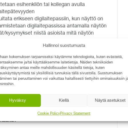
etaan esihenkilön tai kollegan avulla
laitepätevyyden
itata erikseen digilaitepassiin, kun näyttö on
rmistetaan digilaitepassissa antamalla näytön
vät/kysymykset niistä asioista mitä näytön
Hallinnoi suostumusta
haan kokemuksen tarjoamiseksi käytämme teknologioita, kuten evästeitä,
lentaaksemme ja/tai käyttääksemme laitetietoja. Näiden tekniikoiden
vyyksien voimassaoloa ja vanhenemisia seuraa
äksyminen antaa meille mahdollisuuden käsitellä tietoja, kuten
oinkin kuuluu työntekijöiden osaamisen
auskäyttäytymistä tai yksilöllisiä tunnuksia tällä sivustolla. Suostumuksen
täminen tai peruuttaminen voi vaikuttaa haitallisesti tiettyihin ominaisuuksiin j
antaa Laatuporttiin katseluoikeus heidän
mintoihin.
stä.
laitepätevyyksien tilanne työasemalta tai
Hyväksy
Kiellä
Näytä asetukset
ajan tasalla.
Cookie Policy
Privacy Statement
kkaalta?