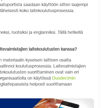
Laatuportista saadaan käyttöön sitten laajempi
läheisesti koko laitekoulutusprosessia.
ksi, ruotsiksi ja englanniksi. Tällä hetkellä
aitevalmistajien laitekoulutusten kanssa?
en materiaalin kyseisen laitteen osalta
llinnoi koulutusprosessia. Laitevalmistajien
tekoulutusten suorittaminen ovat vain eri
organisaatiolla on käytössä
Duodecimin
igilaitepassista helposti suorittamaan