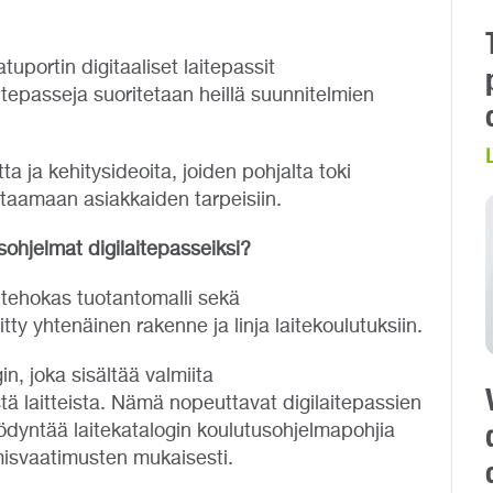
uportin digitaaliset laitepassit
tepasseja suoritetaan heillä suunnitelmien
 ja kehitysideoita, joiden pohjalta toki
staamaan asiakkaiden tarpeisiin.
sohjelmat digilaitepasseiksi?
n tehokas tuotantomalli sekä
tty yhtenäinen rakenne ja linja laitekoulutuksiin.
n, joka sisältää valmiita
stä laitteista. Nämä nopeuttavat digilaitepassien
ödyntää laitekatalogin koulutusohjelmapohjia
misvaatimusten mukaisesti.