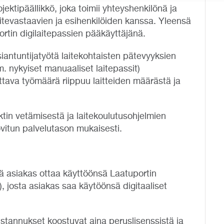
ektipäällikkö, joka toimii yhteyshenkilönä ja
itevastaavien ja esihenkilöiden kanssa. Yleensä
ortin digilaitepassien pääkäyttäjänä.
iantuntijatyötä laitekohtaisten pätevyyksien
m. nykyiset manuaaliset laitepassit)
vittava työmäärä riippuu laitteiden määrästä ja
tin vetämisestä ja laitekoulutusohjelmien
vitun palvelutason mukaisesti.
ttä asiakas ottaa käyttöönsä Laatuportin
, josta asiakas saa käytöönsä digitaaliset
stannukset koostuvat aina peruslisenssistä ja