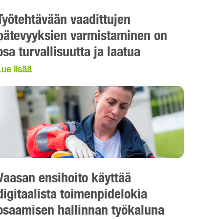
Työtehtävään vaadittujen
pätevyyksien varmistaminen on
osa turvallisuutta ja laatua
Lue lisää
Vaasan ensihoito käyttää
digitaalista toimenpidelokia
osaamisen hallinnan työkaluna