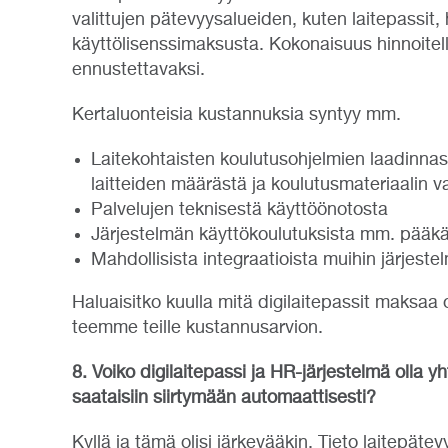
valittujen pätevyysalueiden, kuten laitepassit
käyttölisenssimaksusta. Kokonaisuus hinnoitell
ennustettavaksi.
Kertaluonteisia kustannuksia syntyy mm.
Laitekohtaisten koulutusohjelmien laadinna
laitteiden määrästä ja koulutusmateriaalin 
Palvelujen teknisestä käyttöönotosta
Järjestelmän käyttökoulutuksista mm. pääkäytt
Mahdollisista integraatioista muihin järjeste
Haluaisitko kuulla mitä digilaitepassit maksaa 
teemme teille kustannusarvion.
8. Voiko digilaitepassi ja HR-järjestelmä olla yh
saataisiin siirtymään automaattisesti?
Kyllä ja tämä olisi järkevääkin. Tieto laitepäte