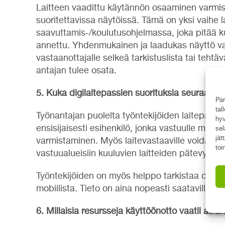
Laitteen vaadittu käytännön osaaminen varmist
suoritettavissa näytöissä. Tämä on yksi vaihe 
saavuttamis-/koulutusohjelmassa, joka pitää ku
annettu. Yhdenmukainen ja laadukas näyttö va
vastaanottajalle selkeä tarkistuslista tai tehtä
antajan tulee osata.
5. Kuka digilaitepassien suorituksia seuraa?
Par
tal
Työnantajan puolelta työntekijöiden laitepäte
hyv
ensisijaisesti esihenkilö, jonka vastuulle muut
sel
jät
varmistaminen. Myös laitevastaaville voidaan 
toi
vastuualueisiin kuuluvien laitteiden pätevyyksi
Työntekijöiden on myös helppo tarkistaa omien 
mobiilista. Tieto on aina nopeasti saatavilla ja 
6. Millaisia resursseja käyttöönotto vaatii asia