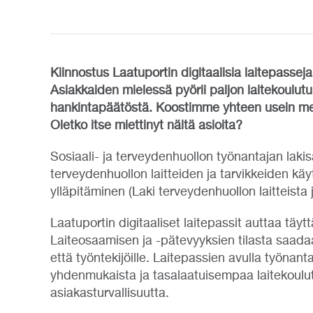
Kiinnostus Laatuportin digitaalisia laitepassej
Asiakkaiden mielessä pyörii paljon laitekoulutu
hankintapäätöstä. Koostimme yhteen usein mei
Oletko itse miettinyt näitä asioita?
Sosiaali- ja terveydenhuollon työnantajan lakisä
terveydenhuollon laitteiden ja tarvikkeiden k
ylläpitäminen (Laki terveydenhuollon laitteista 
Laatuportin digitaaliset laitepassit auttaa tä
Laiteosaamisen ja -pätevyyksien tilasta saadaa
että työntekijöille. Laitepassien avulla työnan
yhdenmukaista ja tasalaatuisempaa laitekoulutu
asiakasturvallisuutta.