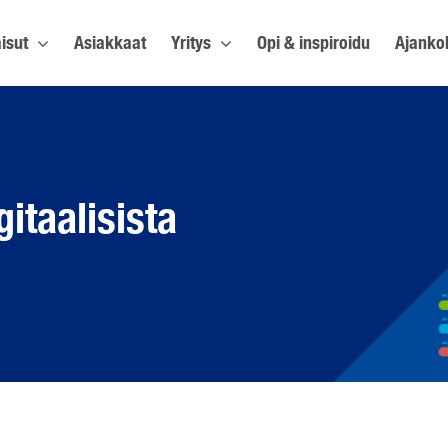
isut
Asiakkaat
Yritys
Opi & inspiroidu
Ajanko
gitaalisista