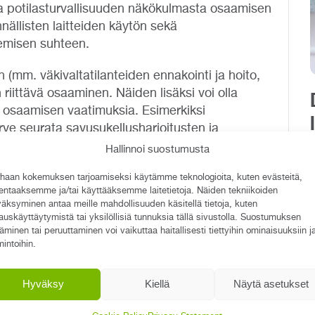
 ja potilasturvallisuuden näkökulmasta osaamisen
nällisten laitteiden käytön sekä
emisen suhteen.
 (mm. väkivaltatilanteiden ennakointi ja hoito,
iittävä osaaminen. Näiden lisäksi voi olla
ia osaamisen vaatimuksia. Esimerkiksi
arve seurata savusukellusharjoitusten ja
ta erilaisten toimenpiteiden toistuvuuden
Hallinnoi suostumusta
haan kokemuksen tarjoamiseksi käytämme teknologioita, kuten evästeitä,
lentaaksemme ja/tai käyttääksemme laitetietoja. Näiden tekniikoiden
 HR-järjestelmät tarjoavat kyllä mahdollisuuden
äksyminen antaa meille mahdollisuuden käsitellä tietoja, kuten
ilöittäin, mutta ne eivät tarjoa keinoa
auskäyttäytymistä tai yksilöllisiä tunnuksia tällä sivustolla. Suostumuksen
 läpinäkyvyyteen tai mahdollisuutta nähdä koko
täminen tai peruuttaminen voi vaikuttaa haitallisesti tiettyihin ominaisuuksiin j
mintoihin.
ä jää usein puuttumaan tieto myös siitä, mikä on
ältö suoritushetkellä.
Hyväksy
Kiellä
Näytä asetukset
näyttövaatimukset ja -kriteerit, mitä on
harjoittelussa ja näyttöosaamisessa? Onko