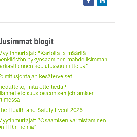
Uusimmat blogit
Myytinmurtajat: ”Kartoita ja määritä
henkilöstön nykyosaaminen mahdollisimman
tarkasti ennen koulutussuunnittelua”
Toimitusjohtajan kesäterveiset
Tiedättekö, mitä ette tiedä? –
tilannetietoisuus osaamisen johtamisen
ytimessä
The Health and Safety Event 2026
Myytinmurtajat: ”Osaamisen varmistaminen
on HR:n heiniä”