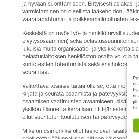
ja hyvään suorittamiseen. Erityisesti asiakas-
varmistaminen on oleellista lääkehoidon, lääkin
vaaratapahtuma- ja poikkeamailmoitusten tek
Keskeistä on myös työ- ja henkilöturvallisuuden
elvytysosaaminen) sekä pelastussuunnitelmien r
lukuisia muita organisaatio- ja yksikkökohtais
pelastuslaitoksen henkilöstön osalta voi olla t
kuntotestien toteutumista sekä ensihoidon osal
seurantaa.
Par
tal
Valitettava tosiasia taitaa olla se, että monet
hyv
kirjata ja seurata osaamista ja pätevyyksiä henk
sel
osaamisen vaatimusten avaamiseen, sisältöjen
jät
toi
yksikön tilannetta kerrallaan. HR-järjestelmist
ollut suoritetun koulutuksen tai pätevyyden sis
Mikä on esimerkiksi ollut lääkeluvan sisältö ja 
edellytetty lääkinnällisen laitteen käytännön 