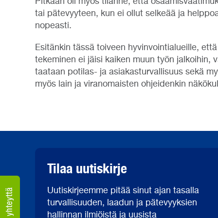
Pitkään oli myös tilanne, että osaamisvaatimuks
tai pätevyyteen, kun ei ollut selkeää ja helppo
nopeasti.
Esitänkin tässä toiveen hyvinvointialueille, e
tekeminen ei jäisi kaiken muun työn jalkoihin, 
taataan potilas- ja asiakasturvallisuus sekä my
myös lain ja viranomaisten ohjeidenkin näköku
Tilaa uutiskirje
Uutiskirjeemme pitää sinut ajan tasalla
turvallisuuden, laadun ja pätevyyksien
hallinnan ilmiöistä ja uusista