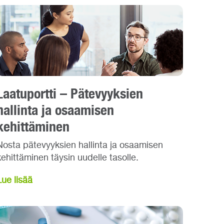
Laatuportti – Pätevyyksien
hallinta ja osaamisen
kehittäminen
Nosta pätevyyksien hallinta ja osaamisen
kehittäminen täysin uudelle tasolle.
Lue lisää