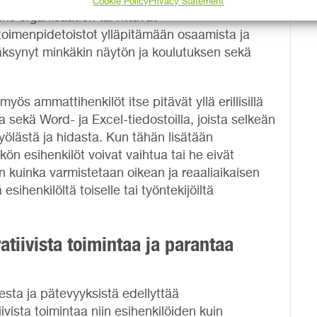
Cookie Policy
Privacy Statement
ko organisaation tarvittavat
ö toimenpidetoistot ylläpitämään osaamista ja
yväksynyt minkäkin näytön ja koulutuksen sekä
yös ammattihenkilöt itse pitävät yllä erillisillä
la sekä Word- ja Excel-tiedostoilla, joista selkeän
ölästä ja hidasta. Kun tähän lisätään
kön esihenkilöt voivat vaihtua tai he eivät
iin kuinka varmistetaan oikean ja reaaliaikaisen
sihenkilöltä toiselle tai työntekijöiltä
atiivista toimintaa ja parantaa
ta ja pätevyyksistä edellyttää
ivista toimintaa niin esihenkilöiden kuin