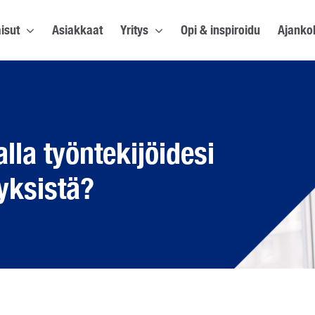
isut
Asiakkaat
Yritys
Opi & inspiroidu
Ajanko
alla työntekijöidesi
yksistä?