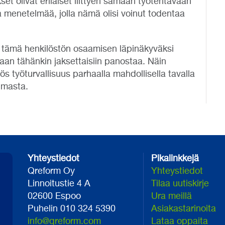
et olivat erilaiset liittyen samaan työtehtävään
a menetelmää, jolla nämä olisi voinut todentaa
ttä tämä henkilöstön osaamisen läpinäkyväksi
vaan tähänkin jaksettaisiin panostaa. Näin
ös työturvallisuus parhaalla mahdollisella tavalla
lmasta.
Yhteystiedot
Pikalinkkejä
Qreform Oy
Yhteystiedot
Linnoitustie 4 A
Tilaa uutiskirje
02600 Espoo
Ura meillä
Puhelin 010 324 5390
Asiakastarinoita
info@qreform.com
Lataa oppaita