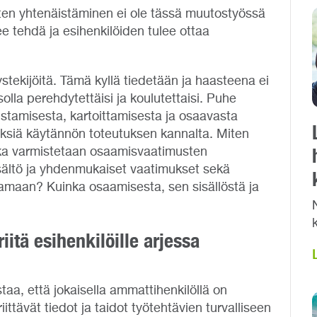
en yhtenäistäminen ei ole tässä muutostyössä
ee tehdä ja esihenkilöiden tulee ottaa
tekijöitä. Tämä kyllä tiedetään ja haasteena ei
solla perehdytettäisi ja koulutettaisi. Puhe
stamisesta, kartoittamisesta ja osaavasta
yksiä käytännön toteutuksen kannalta. Miten
ka varmistetaan osaamisvaatimusten
sältö ja yhdenmukaiset vaatimukset sekä
maan? Kuinka osaamisesta, sen sisällöstä ja
iitä esihenkilöille arjessa
taa, että jokaisella ammattihenkilöllä on
ttävät tiedot ja taidot työtehtävien turvalliseen