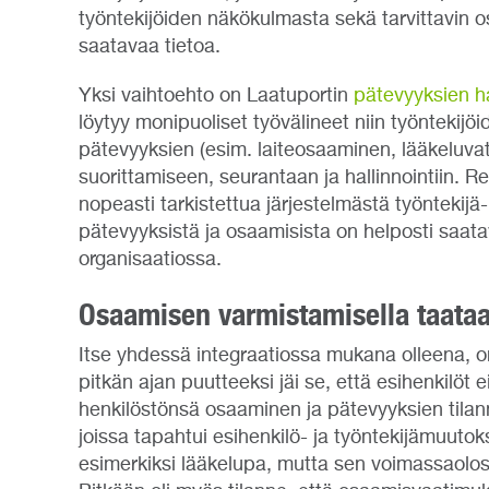
työntekijöiden näkökulmasta sekä tarvittavin 
saatavaa tietoa.
Yksi vaihtoehto on Laatuportin
pätevyyksien ha
löytyy monipuoliset työvälineet niin työntekijö
pätevyyksien (esim. laiteosaaminen, lääkeluva
suorittamiseen, seurantaan ja hallinnointiin. R
nopeasti tarkistettua järjestelmästä työntekijä-
pätevyyksistä ja osaamisista on helposti saata
organisaatiossa.
Osaamisen varmistamisella taataan
Itse yhdessä integraatiossa mukana olleena, 
pitkän ajan puutteeksi jäi se, että esihenkilöt ei
henkilöstönsä osaaminen ja pätevyyksien tilann
joissa tapahtui esihenkilö- ja työntekijämuutoks
esimerkiksi lääkelupa, mutta sen voimassaolosta