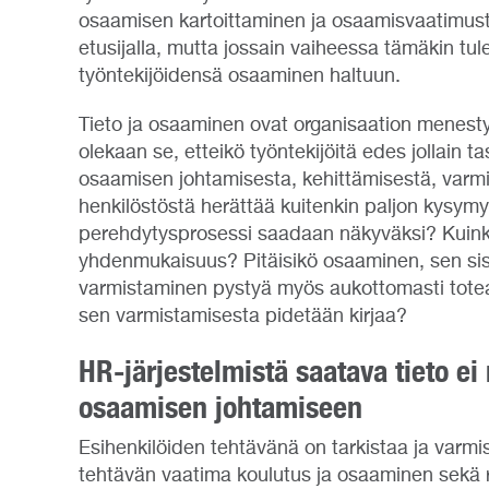
osaamisen kartoittaminen ja osaamisvaatimust
etusijalla, mutta jossain vaiheessa tämäkin tul
työntekijöidensä osaaminen haltuun.
Tieto ja osaaminen ovat organisaation menestys
olekaan se, etteikö työntekijöitä edes jollain ta
osaamisen johtamisesta, kehittämisestä, varmi
henkilöstöstä herättää kuitenkin paljon kysym
perehdytysprosessi saadaan näkyväksi? Kuin
yhdenmukaisuus? Pitäisikö osaaminen, sen si
varmistaminen pystyä myös aukottomasti totea
sen varmistamisesta pidetään kirjaa?
HR-järjestelmistä saatava tieto ei r
osaamisen johtamiseen
Esihenkilöiden tehtävänä on tarkistaa ja varmis
tehtävän vaatima koulutus ja osaaminen sekä rii