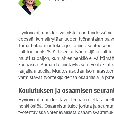
Hyvinvointialueiden valmistelu on täydessä va
edessä, kun siirrytään uuden työnantajan palv
Tämä tietää muutoksia johtamisrakenteeseen, kun
vaihtuu henkilöstö. Usealla työntekijällä vaihtu
muuttua paljon, kun lähiesihenkilö ei välttäm
kunnassa. Saman toimintayksikön työntekijät s
laajalla alueella. Muutos asettaa ison haasteen 
varmistavat työntekijöidensä osaamisia ja pät
Koulutuksen ja osaamisen seurant
Hyvinvointialueiden tavoitteena on, että alueell
henkilöstöä. Osaamista tulee johtaa ja seurata,
työtehtävissä yhteneväisistä osaamisvaatimuks