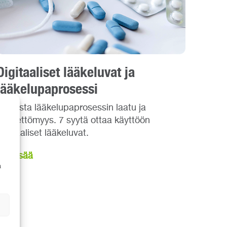
Digitaaliset lääkeluvat ja
lääkelupaprosessi
Varmista lääkelupaprosessin laatu ja
virheettömyys. 7 syytä ottaa käyttöön
Digitaaliset lääkeluvat.
Lue lisää
a