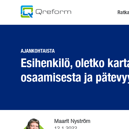
Skip
to
Ratka
content
AJANKOHTAISTA
Esihenkilö, oletko kart
osaamisesta ja pätevy
Maarit Nyström
12.1.2022