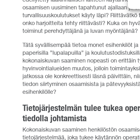
osaamisen uusiminen tapahtunut ajallaan ja on
turvallisuuskoulutukset käyty läpi? Riittävätk
onko harjoitteita tehty riittävästi? Kuka on h
toiminut perehdyttäjänä ja luvan myöntäjänä?
Tätä syvällisempää tietoa monet esihenkilöt ja m
paperisilla ”lupalapuilla” ja koulutustodistuksil
kokonaiskuvan saaminen nopeasti on erittäin ty
hyvinvointialueiden muutos, jolloin toimintayksi
jatkossa ole konkreettisesti läsnä päivittäin, n
tiedon siirtyminen osaamisista ja pätevyyksistä e
esihenkilölle?
Tietojärjestelmän tulee tukea oper
tiedolla johtamista
Kokonaiskuvan saaminen henkilöstön osaamises
tietojärjestelmää, joka tukee käytännön operati