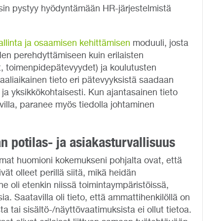
osin pystyy hyödyntämään HR-järjestelmistä
llinta ja osaamisen kehittämisen
moduuli, josta
iden perehdyttämiseen kuin erilaisten
t, toimenpidepätevyydet) ja koulutusten
eaaliaikainen tieto eri pätevyyksistä saadaan
 ja yksikkökohtaisesti. Kun ajantasainen tieto
villa, paranee myös tiedolla johtaminen
 potilas- ja asiakasturvallisuus
omat huomioni kokemukseni pohjalta ovat, että
vät olleet perillä siitä, mikä heidän
e oli etenkin niissä toimintaympäristöissä,
ia. Saatavilla oli tieto, että ammattihenkilöllä on
 tai sisältö-/näyttövaatimuksista ei ollut tietoa.