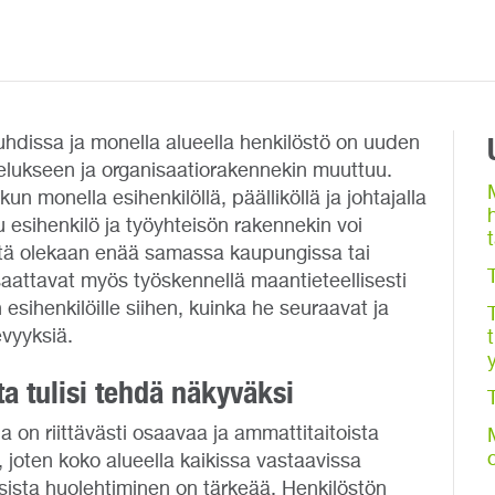
uhdissa ja monella alueella henkilöstö on uuden
elukseen ja organisaatiorakennekin muuttuu.
 monella esihenkilöllä, päälliköllä ja johtajalla
u esihenkilö ja työyhteisön rakennekin voi
ättä olekaan enää samassa kaupungissa tai
aattavat myös työskennellä maantieteellisesti
esihenkilöille siihen, kuinka he seuraavat ja
evyyksiä.
a tulisi tehdä näkyväksi
a on riittävästi osaavaa ja ammattitaitoista
 joten koko alueella kaikissa vastaavissa
ista huolehtiminen on tärkeää. Henkilöstön