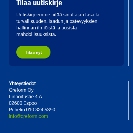
Tilaa uutiskirje
Uutiskirjeemme pitää sinut ajan tasalla
turvallisuuden, laadun ja pätevyyksien
hallinnan ilmiöistä ja uusista
mahdollisuuksista.
Tilaa nyt
Yhteystiedot
Qreform Oy
Linnoitustie 4 A
02600 Espoo
Puhelin 010 324 5390
info@qreform.com