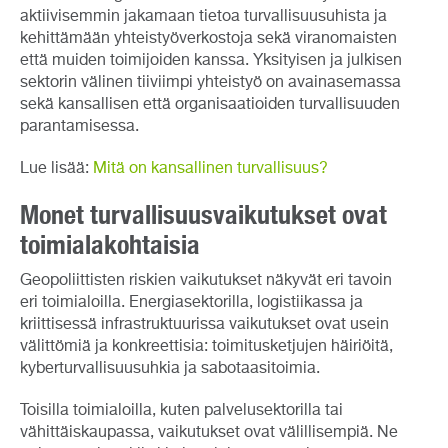
aktiivisemmin jakamaan tietoa turvallisuusuhista ja
kehittämään yhteistyöverkostoja sekä viranomaisten
että muiden toimijoiden kanssa. Yksityisen ja julkisen
sektorin välinen tiiviimpi yhteistyö on avainasemassa
sekä kansallisen että organisaatioiden turvallisuuden
parantamisessa.
Lue lisää:
Mitä on kansallinen turvallisuus?
Monet turvallisuusvaikutukset ovat
toimialakohtaisia
Geopoliittisten riskien vaikutukset näkyvät eri tavoin
eri toimialoilla. Energiasektorilla, logistiikassa ja
kriittisessä infrastruktuurissa vaikutukset ovat usein
välittömiä ja konkreettisia: toimitusketjujen häiriöitä,
kyberturvallisuusuhkia ja sabotaasitoimia.
Toisilla toimialoilla, kuten palvelusektorilla tai
vähittäiskaupassa, vaikutukset ovat välillisempiä. Ne