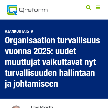
Skip
to
content
AJANKOHTAISTA
Organisaation turvallisuus
vuonna 2025: uudet
muuttujat vaikuttavat nyt
turvallisuuden hallintaan
ja johtamiseen
Timo Raaska