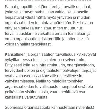
Samat geopoliittiset jännitteet ja turvallisuusuhat,
jotka vaikuttavat parhaillaan valtiollisella tasolla,
heijastuvat väistämättä myös yritysten ja muiden
organisaatioiden toimintaympäristöön. Siksi nyt on
erityisen tärkeää tunnistaa, miten muuttunut
turvallisuustilanne vaikuttaa omaan toimialaan ja
oman organisaation riskiprofiiliin ja miten riskejä
voidaan hallita tehokkaasti.
Kansallinen ja organisaation turvallisuus kytkeytyvät
nykytilanteessa toisiinsa aiempaa selvemmin.
Erityisesti kriittisen infrastruktuurin, energiasektorin,
terveydenhuollon ja digitaalisten palvelujen tarjoajat
ovat avainasemassa kansallisen resilienssin
vahvistamisessa. Näillä toimialoilla toimivien
organisaatioiden turvallisuustoimenpiteet eivät ole
pelkästään sisäinen asia, vaan merkittävä osa
kansallista varautumista.
Suomessa organisaatioita kannustetaan nyt entistä