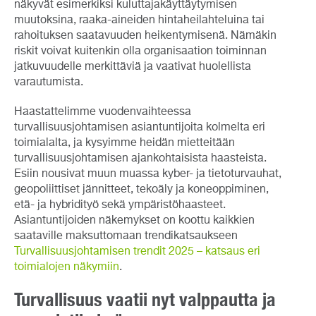
näkyvät esimerkiksi kuluttajakäyttäytymisen
muutoksina, raaka-aineiden hintaheilahteluina tai
rahoituksen saatavuuden heikentymisenä. Nämäkin
riskit voivat kuitenkin olla organisaation toiminnan
jatkuvuudelle merkittäviä ja vaativat huolellista
varautumista.
Haastattelimme vuodenvaihteessa
turvallisuusjohtamisen asiantuntijoita kolmelta eri
toimialalta, ja kysyimme heidän mietteitään
turvallisuusjohtamisen ajankohtaisista haasteista.
Esiin nousivat muun muassa kyber- ja tietoturvauhat,
geopoliittiset jännitteet, tekoäly ja koneoppiminen,
etä- ja hybridityö sekä ympäristöhaasteet.
Asiantuntijoiden näkemykset on koottu kaikkien
saataville maksuttomaan trendikatsaukseen
Turvallisuusjohtamisen trendit 2025 – katsaus eri
toimialojen näkymiin
.
Turvallisuus vaatii nyt valppautta ja