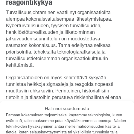
reagointikykyä
Turvallisuusjohtaminen vaatii nyt organisaatioilta
aiempaa kokonaisvaltaisempaa lähestymistapaa.
Kyberturvallisuuden, fyysisen turvallisuuden,
henkilöstöturvallisuuden ja liiketoiminnan
jatkuvuuden suunnittelun on muodostettava
saumaton kokonaisuus. Tämä edellyttää selkeää
priorisointia, tehokkaita teknologiaratkaisuja ja
turvallisuustietoisemman organisaatiokulttuurin
kehittämistä.
Organisaatioiden on myös kehitettävä kykyään
tunnistaa heikkoja signaaleja ja reagoida nopeasti
muuttuviin uhkakuviin. Perinteinen, historiallisiin
tietoihin ja tilastoihin perustuva riskienhallinta ei enää
riitä. Tarvitaan dynaamisempaa ja ennakoivampaa
Hallinnoi suostumusta
otetta, jossa hyödynnetään skenaariotyöskentelyä ja
Parhaan kokemuksen tarjoamiseksi käytämme teknologioita, kuten
harjoittelua. Tämä haastaa meitä kaikkia
evästeitä, tallentaaksemme ja/tai käyttääksemme laitetietoja. Näiden
turvallisuuden parissa työskenteleviä.
tekniikoiden hyväksyminen antaa meille mahdollisuuden käsitellä
tietoja, kuten selauskäyttäytymistä tai yksilöllisiä tunnuksia tällä