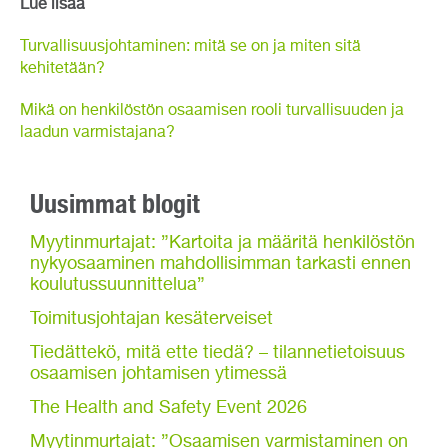
Lue lisää
Turvallisuusjohtaminen: mitä se on ja miten sitä
kehitetään?
Mikä on henkilöstön osaamisen rooli turvallisuuden ja
laadun varmistajana?
Uusimmat blogit
Myytinmurtajat: ”Kartoita ja määritä henkilöstön
nykyosaaminen mahdollisimman tarkasti ennen
koulutussuunnittelua”
Toimitusjohtajan kesäterveiset
Tiedättekö, mitä ette tiedä? – tilannetietoisuus
osaamisen johtamisen ytimessä
The Health and Safety Event 2026
Myytinmurtajat: ”Osaamisen varmistaminen on